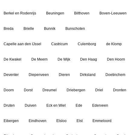
Berkel en Rodenrijs
Beuningen
Bilthoven
Boven-Leeuwen
Breda
Brielle
Bunnik
Bunschoten
Capelle aan den IJssel
Castricum
Culemborg
de Klomp
De Kwakel
De Meern
De Wijk
Den Haag
Den Hoorn
Deventer
Diepenveen
Dieren
Dirksland
Doetinchem
Doorn
Dorst
Dreumel
Driebergen
Driel
Dronten
Druten
Duiven
Eck en Wiel
Ede
Ederveen
Eibergen
Eindhoven
Elsloo
Elst
Emmeloord