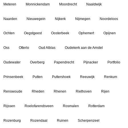
Meteren
Monnickendam
Moordrecht
Naaldwijk
Naarden
Nieuwegein
Nijkerk
Nijmegen
Noordeloos
Ochten
Oegstgeest
Oosterbeek
Ophemert
Opijnen
Oss
Otterlo
Oud Alblas
Oudekerk aan de Amstel
Oudewater
Overberg
Papendrecht
Pijnacker
Portfolio
Prinsenbeek
Putten
Puttershoek
Reeuwijk
Renkum
Renswoude
Rheden
Rhenen
Riethoven
Rijen
Rijssen
Roelofarendsveen
Rosmalen
Rotterdam
Rozenburg
Rozendaal
Ruinen
Scherpenzeel