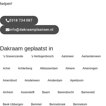
helpen!
0318 734 087
info@dakraamplaatsen.nl
Dakraam geplaatst in
‘s Gravenzande
‘s Hertogenbosch
Aalsmeer
Aarlanderveen
Achel
Achterberg
Alblasserdam
Almere
Amerongen
Amersfoort
Amstelveen
Amsterdam
Apeldoorn
Arnhem
Assendelft
Baarn
Barendrecht
Barneveld
Beek Ubbergen
Bemmel
Bennebroek
Bennekom