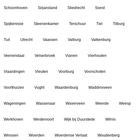
Schoonhoven
Sirjansland
Sliedrecht
Soest
Spijkenisse
Steenenkamer
Terschuur
Tiel
Tilburg
Tuil
Utrecht
Vaassen
Valburg
Valkenburg
Veenendaal
Velserbroek
Vianen
Vierhouten
Vlaardingen
Vleuten
Voorburg
Voorschoten
Voorthuizen
Vught
Waardenburg
Waddinxveen
Wageningen
Wassenaar
Waverveen
Weerde
Weesp
Werkhoven
Westervoort
Wijk bij Duurstede
Wilnis
Winssen
Woerden
Woerdense Verlaat
Woudenberg