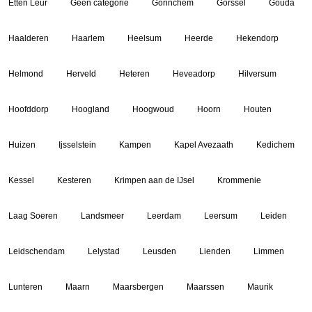
Etten Leur
Geen categorie
Gorinchem
Gorssel
Gouda
Haalderen
Haarlem
Heelsum
Heerde
Hekendorp
Helmond
Herveld
Heteren
Heveadorp
Hilversum
Hoofddorp
Hoogland
Hoogwoud
Hoorn
Houten
Huizen
Ijsselstein
Kampen
Kapel Avezaath
Kedichem
Kessel
Kesteren
Krimpen aan de IJsel
Krommenie
Laag Soeren
Landsmeer
Leerdam
Leersum
Leiden
Leidschendam
Lelystad
Leusden
Lienden
Limmen
Lunteren
Maarn
Maarsbergen
Maarssen
Maurik