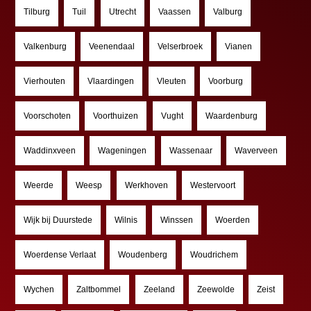
Tilburg
Tuil
Utrecht
Vaassen
Valburg
Valkenburg
Veenendaal
Velserbroek
Vianen
Vierhouten
Vlaardingen
Vleuten
Voorburg
Voorschoten
Voorthuizen
Vught
Waardenburg
Waddinxveen
Wageningen
Wassenaar
Waverveen
Weerde
Weesp
Werkhoven
Westervoort
Wijk bij Duurstede
Wilnis
Winssen
Woerden
Woerdense Verlaat
Woudenberg
Woudrichem
Wychen
Zaltbommel
Zeeland
Zeewolde
Zeist