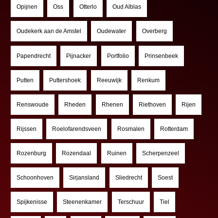
Opijnen
Oss
Otterlo
Oud Alblas
Oudekerk aan de Amstel
Oudewater
Overberg
Papendrecht
Pijnacker
Portfolio
Prinsenbeek
Putten
Puttershoek
Reeuwijk
Renkum
Renswoude
Rheden
Rhenen
Riethoven
Rijen
Rijssen
Roelofarendsveen
Rosmalen
Rotterdam
Rozenburg
Rozendaal
Ruinen
Scherpenzeel
Schoonhoven
Sirjansland
Sliedrecht
Soest
Spijkenisse
Steenenkamer
Terschuur
Tiel