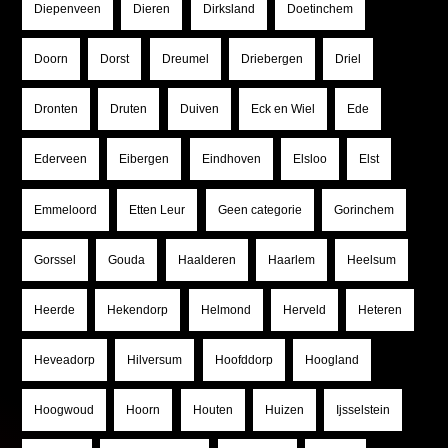
Diepenveen
Dieren
Dirksland
Doetinchem
Doorn
Dorst
Dreumel
Driebergen
Driel
Dronten
Druten
Duiven
Eck en Wiel
Ede
Ederveen
Eibergen
Eindhoven
Elsloo
Elst
Emmeloord
Etten Leur
Geen categorie
Gorinchem
Gorssel
Gouda
Haalderen
Haarlem
Heelsum
Heerde
Hekendorp
Helmond
Herveld
Heteren
Heveadorp
Hilversum
Hoofddorp
Hoogland
Hoogwoud
Hoorn
Houten
Huizen
Ijsselstein