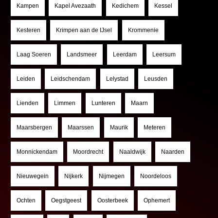
Kampen
Kapel Avezaath
Kedichem
Kessel
Kesteren
Krimpen aan de IJsel
Krommenie
Laag Soeren
Landsmeer
Leerdam
Leersum
Leiden
Leidschendam
Lelystad
Leusden
Lienden
Limmen
Lunteren
Maarn
Maarsbergen
Maarssen
Maurik
Meteren
Monnickendam
Moordrecht
Naaldwijk
Naarden
Nieuwegein
Nijkerk
Nijmegen
Noordeloos
Ochten
Oegstgeest
Oosterbeek
Ophemert