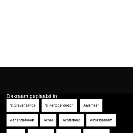
Dakraam geplaatst in
‘s Gravenzande
‘s Hertogenbosch
Aalsmeer
Aarlanderveen
Achel
Achterberg
Alblasserdam