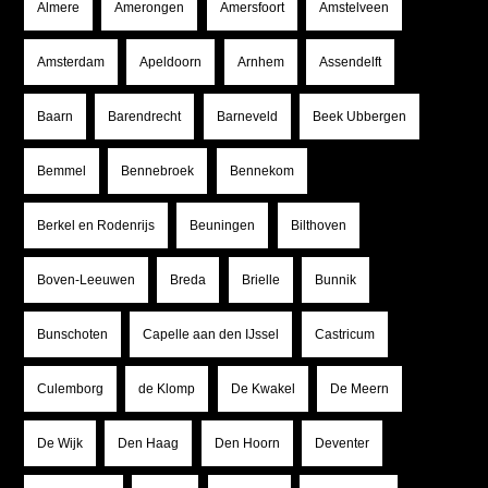
Almere
Amerongen
Amersfoort
Amstelveen
Amsterdam
Apeldoorn
Arnhem
Assendelft
Baarn
Barendrecht
Barneveld
Beek Ubbergen
Bemmel
Bennebroek
Bennekom
Berkel en Rodenrijs
Beuningen
Bilthoven
Boven-Leeuwen
Breda
Brielle
Bunnik
Bunschoten
Capelle aan den IJssel
Castricum
Culemborg
de Klomp
De Kwakel
De Meern
De Wijk
Den Haag
Den Hoorn
Deventer