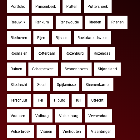
Portfolio
Prinsenbeek
Putten
Puttershoek
Reeuwijk
Renkum
Renswoude
Rheden
Rhenen
Riethoven
Rijen
Rijssen
Roelofarendsveen
Rosmalen
Rotterdam
Rozenburg
Rozendaal
Ruinen
Scherpenzeel
Schoonhoven
Sirjansland
Sliedrecht
Soest
Spijkenisse
Steenenkamer
Terschuur
Tiel
Tilburg
Tuil
Utrecht
Vaassen
Valburg
Valkenburg
Veenendaal
Velserbroek
Vianen
Vierhouten
Vlaardingen