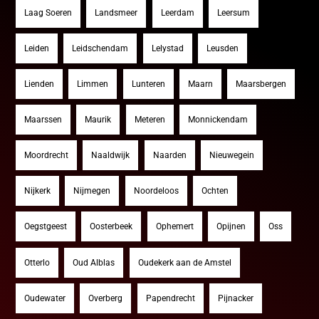
Laag Soeren
Landsmeer
Leerdam
Leersum
Leiden
Leidschendam
Lelystad
Leusden
Lienden
Limmen
Lunteren
Maarn
Maarsbergen
Maarssen
Maurik
Meteren
Monnickendam
Moordrecht
Naaldwijk
Naarden
Nieuwegein
Nijkerk
Nijmegen
Noordeloos
Ochten
Oegstgeest
Oosterbeek
Ophemert
Opijnen
Oss
Otterlo
Oud Alblas
Oudekerk aan de Amstel
Oudewater
Overberg
Papendrecht
Pijnacker