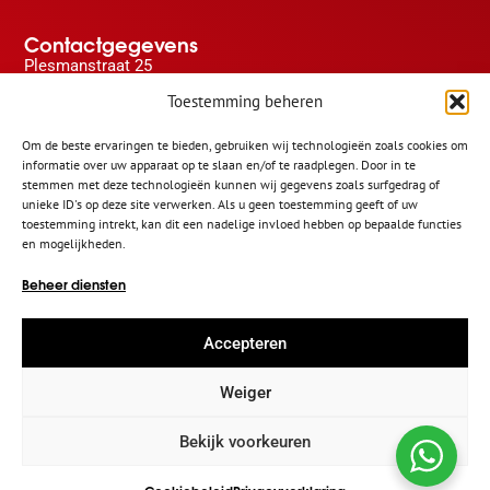
Contactgegevens
Plesmanstraat 25
3905 KZ Veenendaal
Toestemming beheren
0318 734 087
Om de beste ervaringen te bieden, gebruiken wij technologieën zoals cookies om
info@dakraamplaatsen.nl
informatie over uw apparaat op te slaan en/of te raadplegen. Door in te
stemmen met deze technologieën kunnen wij gegevens zoals surfgedrag of
unieke ID's op deze site verwerken. Als u geen toestemming geeft of uw
toestemming intrekt, kan dit een nadelige invloed hebben op bepaalde functies
en mogelijkheden.
Onderdeel van
Beheer diensten
Accepteren
Weiger
Algemene voorwaarden
Privacybeleid
|
Copyright 2026 | Dakraamplaatsen.nl
Bekijk voorkeuren
David Webdesign
Ontwerp en realisatie: