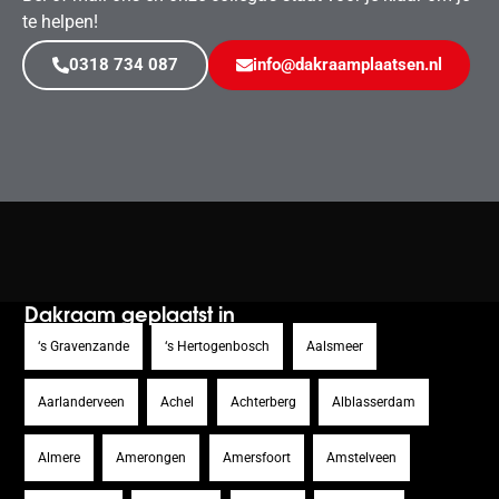
te helpen!
0318 734 087
info@dakraamplaatsen.nl
Dakraam geplaatst in
‘s Gravenzande
‘s Hertogenbosch
Aalsmeer
Aarlanderveen
Achel
Achterberg
Alblasserdam
Almere
Amerongen
Amersfoort
Amstelveen