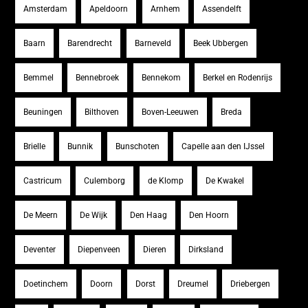
Amsterdam
Apeldoorn
Arnhem
Assendelft
Baarn
Barendrecht
Barneveld
Beek Ubbergen
Bemmel
Bennebroek
Bennekom
Berkel en Rodenrijs
Beuningen
Bilthoven
Boven-Leeuwen
Breda
Brielle
Bunnik
Bunschoten
Capelle aan den IJssel
Castricum
Culemborg
de Klomp
De Kwakel
De Meern
De Wijk
Den Haag
Den Hoorn
Deventer
Diepenveen
Dieren
Dirksland
Doetinchem
Doorn
Dorst
Dreumel
Driebergen