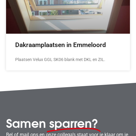
Dakraamplaatsen in Emmeloord
Plaatsen Velux GGL SK06 blank met DKL en ZIL.
Samen
sparren?
Bel of mail ons en onze collega’s staat voor je klaar om je