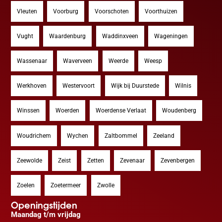
Vleuten
Voorburg
Voorschoten
Voorthuizen
Vught
Waardenburg
Waddinxveen
Wageningen
Wassenaar
Waverveen
Weerde
Weesp
Werkhoven
Westervoort
Wijk bij Duurstede
Wilnis
Winssen
Woerden
Woerdense Verlaat
Woudenberg
Woudrichem
Wychen
Zaltbommel
Zeeland
Zeewolde
Zeist
Zetten
Zevenaar
Zevenbergen
Zoelen
Zoetermeer
Zwolle
Openingstijden
Maandag t/m vrijdag