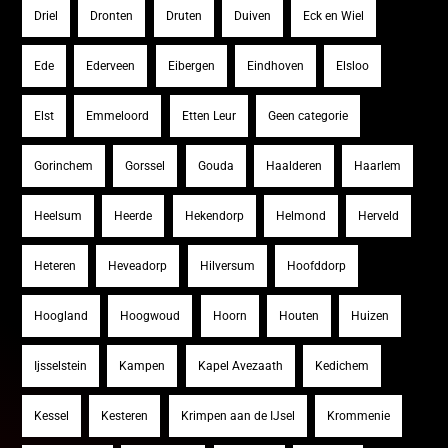
Driel
Dronten
Druten
Duiven
Eck en Wiel
Ede
Ederveen
Eibergen
Eindhoven
Elsloo
Elst
Emmeloord
Etten Leur
Geen categorie
Gorinchem
Gorssel
Gouda
Haalderen
Haarlem
Heelsum
Heerde
Hekendorp
Helmond
Herveld
Heteren
Heveadorp
Hilversum
Hoofddorp
Hoogland
Hoogwoud
Hoorn
Houten
Huizen
Ijsselstein
Kampen
Kapel Avezaath
Kedichem
Kessel
Kesteren
Krimpen aan de IJsel
Krommenie