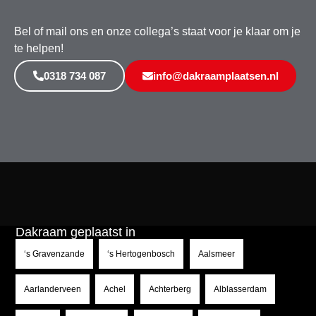
Bel of mail ons en onze collega’s staat voor je klaar om je
te helpen!
0318 734 087
info@dakraamplaatsen.nl
Dakraam geplaatst in
‘s Gravenzande
‘s Hertogenbosch
Aalsmeer
Aarlanderveen
Achel
Achterberg
Alblasserdam