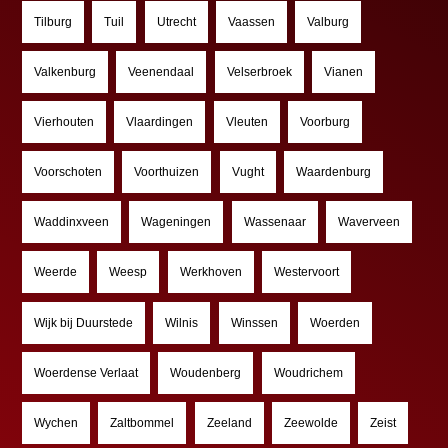
Tilburg
Tuil
Utrecht
Vaassen
Valburg
Valkenburg
Veenendaal
Velserbroek
Vianen
Vierhouten
Vlaardingen
Vleuten
Voorburg
Voorschoten
Voorthuizen
Vught
Waardenburg
Waddinxveen
Wageningen
Wassenaar
Waverveen
Weerde
Weesp
Werkhoven
Westervoort
Wijk bij Duurstede
Wilnis
Winssen
Woerden
Woerdense Verlaat
Woudenberg
Woudrichem
Wychen
Zaltbommel
Zeeland
Zeewolde
Zeist