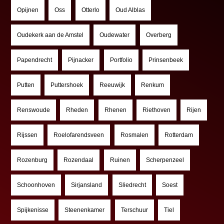
Opijnen
Oss
Otterlo
Oud Alblas
Oudekerk aan de Amstel
Oudewater
Overberg
Papendrecht
Pijnacker
Portfolio
Prinsenbeek
Putten
Puttershoek
Reeuwijk
Renkum
Renswoude
Rheden
Rhenen
Riethoven
Rijen
Rijssen
Roelofarendsveen
Rosmalen
Rotterdam
Rozenburg
Rozendaal
Ruinen
Scherpenzeel
Schoonhoven
Sirjansland
Sliedrecht
Soest
Spijkenisse
Steenenkamer
Terschuur
Tiel