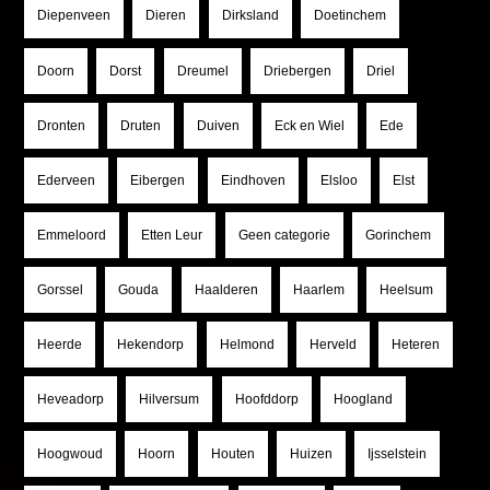
Diepenveen
Dieren
Dirksland
Doetinchem
Doorn
Dorst
Dreumel
Driebergen
Driel
Dronten
Druten
Duiven
Eck en Wiel
Ede
Ederveen
Eibergen
Eindhoven
Elsloo
Elst
Emmeloord
Etten Leur
Geen categorie
Gorinchem
Gorssel
Gouda
Haalderen
Haarlem
Heelsum
Heerde
Hekendorp
Helmond
Herveld
Heteren
Heveadorp
Hilversum
Hoofddorp
Hoogland
Hoogwoud
Hoorn
Houten
Huizen
Ijsselstein