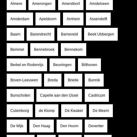
Almere
Amerongen
Amersfoort
Amstelveen
Amsterdam
Apeldoorn
Arnhem
Assendelft
Baarn
Barendrecht
Barneveld
Beek Ubbergen
Bemmel
Bennebroek
Bennekom
Berkel en Rodenrijs
Beuningen
Bilthoven
Boven-Leeuwen
Breda
Brielle
Bunnik
Bunschoten
Capelle aan den IJssel
Castricum
Culemborg
de Klomp
De Kwakel
De Meern
De Wijk
Den Haag
Den Hoorn
Deventer