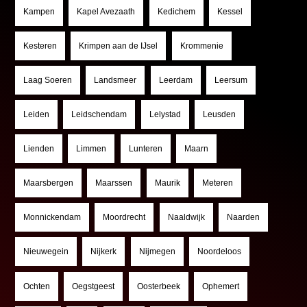
Kampen
Kapel Avezaath
Kedichem
Kessel
Kesteren
Krimpen aan de IJsel
Krommenie
Laag Soeren
Landsmeer
Leerdam
Leersum
Leiden
Leidschendam
Lelystad
Leusden
Lienden
Limmen
Lunteren
Maarn
Maarsbergen
Maarssen
Maurik
Meteren
Monnickendam
Moordrecht
Naaldwijk
Naarden
Nieuwegein
Nijkerk
Nijmegen
Noordeloos
Ochten
Oegstgeest
Oosterbeek
Ophemert