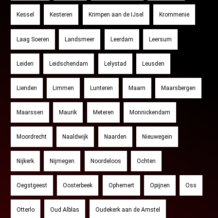
Kessel
Kesteren
Krimpen aan de IJsel
Krommenie
Laag Soeren
Landsmeer
Leerdam
Leersum
Leiden
Leidschendam
Lelystad
Leusden
Lienden
Limmen
Lunteren
Maarn
Maarsbergen
Maarssen
Maurik
Meteren
Monnickendam
Moordrecht
Naaldwijk
Naarden
Nieuwegein
Nijkerk
Nijmegen
Noordeloos
Ochten
Oegstgeest
Oosterbeek
Ophemert
Opijnen
Oss
Otterlo
Oud Alblas
Oudekerk aan de Amstel