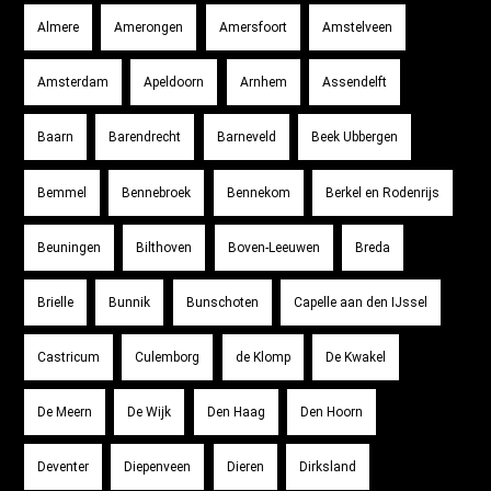
Almere
Amerongen
Amersfoort
Amstelveen
Amsterdam
Apeldoorn
Arnhem
Assendelft
Baarn
Barendrecht
Barneveld
Beek Ubbergen
Bemmel
Bennebroek
Bennekom
Berkel en Rodenrijs
Beuningen
Bilthoven
Boven-Leeuwen
Breda
Brielle
Bunnik
Bunschoten
Capelle aan den IJssel
Castricum
Culemborg
de Klomp
De Kwakel
De Meern
De Wijk
Den Haag
Den Hoorn
Deventer
Diepenveen
Dieren
Dirksland