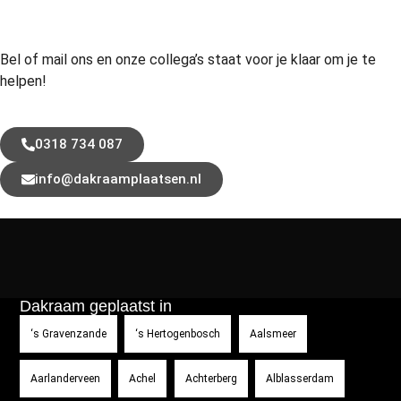
Bel of mail ons en onze collega’s staat voor je klaar om je te
helpen!
0318 734 087
info@dakraamplaatsen.nl
Dakraam geplaatst in
‘s Gravenzande
‘s Hertogenbosch
Aalsmeer
Aarlanderveen
Achel
Achterberg
Alblasserdam