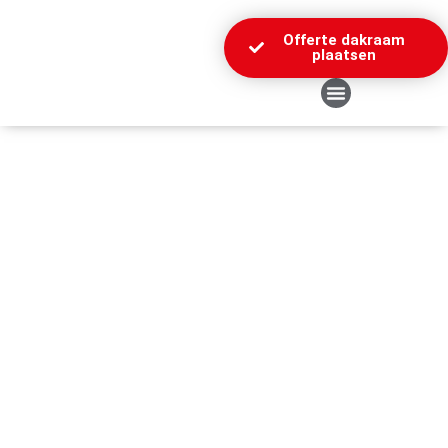
Offerte dakraam
plaatsen
Over Ons