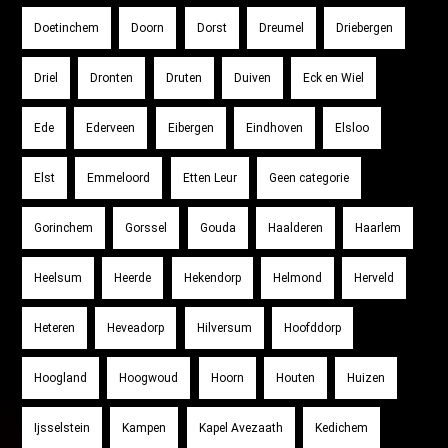
Doetinchem
Doorn
Dorst
Dreumel
Driebergen
Driel
Dronten
Druten
Duiven
Eck en Wiel
Ede
Ederveen
Eibergen
Eindhoven
Elsloo
Elst
Emmeloord
Etten Leur
Geen categorie
Gorinchem
Gorssel
Gouda
Haalderen
Haarlem
Heelsum
Heerde
Hekendorp
Helmond
Herveld
Heteren
Heveadorp
Hilversum
Hoofddorp
Hoogland
Hoogwoud
Hoorn
Houten
Huizen
Ijsselstein
Kampen
Kapel Avezaath
Kedichem