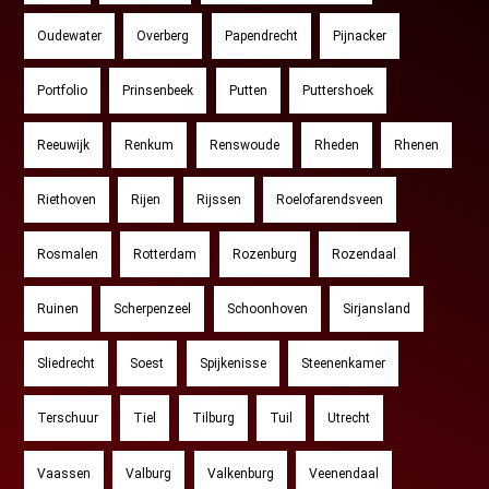
Oudewater
Overberg
Papendrecht
Pijnacker
Portfolio
Prinsenbeek
Putten
Puttershoek
Reeuwijk
Renkum
Renswoude
Rheden
Rhenen
Riethoven
Rijen
Rijssen
Roelofarendsveen
Rosmalen
Rotterdam
Rozenburg
Rozendaal
Ruinen
Scherpenzeel
Schoonhoven
Sirjansland
Sliedrecht
Soest
Spijkenisse
Steenenkamer
Terschuur
Tiel
Tilburg
Tuil
Utrecht
Vaassen
Valburg
Valkenburg
Veenendaal