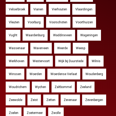
Velserbroek
Vianen
Vierhouten
Vlaardingen
Vleuten
Voorburg
Voorschoten
Voorthuizen
Vught
Waardenburg
Waddinxveen
Wageningen
Wassenaar
Waverveen
Weerde
Weesp
Werkhoven
Westervoort
Wijk bij Duurstede
Wilnis
Winssen
Woerden
Woerdense Verlaat
Woudenberg
Woudrichem
Wychen
Zaltbommel
Zeeland
Zeewolde
Zeist
Zetten
Zevenaar
Zevenbergen
Zoelen
Zoetermeer
Zwolle