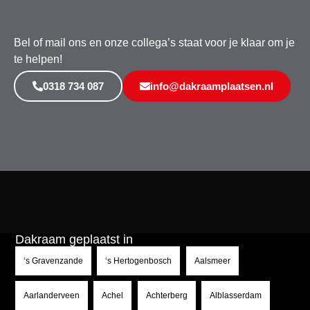
Bel of mail ons en onze collega’s staat voor je klaar om je
te helpen!
0318 734 087
info@dakraamplaatsen.nl
Dakraam geplaatst in
‘s Gravenzande
‘s Hertogenbosch
Aalsmeer
Aarlanderveen
Achel
Achterberg
Alblasserdam