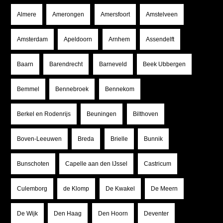
Almere
Amerongen
Amersfoort
Amstelveen
Amsterdam
Apeldoorn
Arnhem
Assendelft
Baarn
Barendrecht
Barneveld
Beek Ubbergen
Bemmel
Bennebroek
Bennekom
Berkel en Rodenrijs
Beuningen
Bilthoven
Boven-Leeuwen
Breda
Brielle
Bunnik
Bunschoten
Capelle aan den IJssel
Castricum
Culemborg
de Klomp
De Kwakel
De Meern
De Wijk
Den Haag
Den Hoorn
Deventer