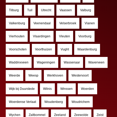
Tilburg
Tuil
Utrecht
Vaassen
Valburg
Valkenburg
Veenendaal
Velserbroek
Vianen
Vierhouten
Vlaardingen
Vleuten
Voorburg
Voorschoten
Voorthuizen
Vught
Waardenburg
Waddinxveen
Wageningen
Wassenaar
Waverveen
Weerde
Weesp
Werkhoven
Westervoort
Wijk bij Duurstede
Wilnis
Winssen
Woerden
Woerdense Verlaat
Woudenberg
Woudrichem
Wychen
Zaltbommel
Zeeland
Zeewolde
Zeist