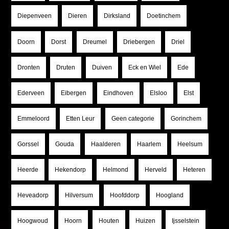
Diepenveen
Dieren
Dirksland
Doetinchem
Doorn
Dorst
Dreumel
Driebergen
Driel
Dronten
Druten
Duiven
Eck en Wiel
Ede
Ederveen
Eibergen
Eindhoven
Elsloo
Elst
Emmeloord
Etten Leur
Geen categorie
Gorinchem
Gorssel
Gouda
Haalderen
Haarlem
Heelsum
Heerde
Hekendorp
Helmond
Herveld
Heteren
Heveadorp
Hilversum
Hoofddorp
Hoogland
Hoogwoud
Hoorn
Houten
Huizen
Ijsselstein