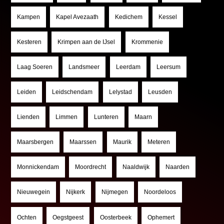
Kampen
Kapel Avezaath
Kedichem
Kessel
Kesteren
Krimpen aan de IJsel
Krommenie
Laag Soeren
Landsmeer
Leerdam
Leersum
Leiden
Leidschendam
Lelystad
Leusden
Lienden
Limmen
Lunteren
Maarn
Maarsbergen
Maarssen
Maurik
Meteren
Monnickendam
Moordrecht
Naaldwijk
Naarden
Nieuwegein
Nijkerk
Nijmegen
Noordeloos
Ochten
Oegstgeest
Oosterbeek
Ophemert