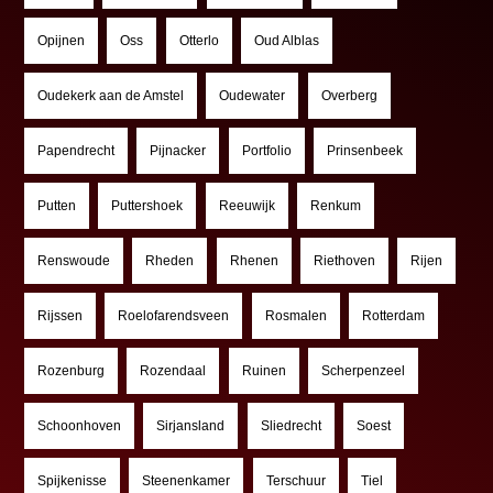
Opijnen
Oss
Otterlo
Oud Alblas
Oudekerk aan de Amstel
Oudewater
Overberg
Papendrecht
Pijnacker
Portfolio
Prinsenbeek
Putten
Puttershoek
Reeuwijk
Renkum
Renswoude
Rheden
Rhenen
Riethoven
Rijen
Rijssen
Roelofarendsveen
Rosmalen
Rotterdam
Rozenburg
Rozendaal
Ruinen
Scherpenzeel
Schoonhoven
Sirjansland
Sliedrecht
Soest
Spijkenisse
Steenenkamer
Terschuur
Tiel