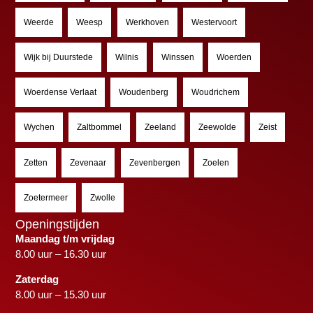
Weerde
Weesp
Werkhoven
Westervoort
Wijk bij Duurstede
Wilnis
Winssen
Woerden
Woerdense Verlaat
Woudenberg
Woudrichem
Wychen
Zaltbommel
Zeeland
Zeewolde
Zeist
Zetten
Zevenaar
Zevenbergen
Zoelen
Zoetermeer
Zwolle
Openingstijden
Maandag t/m vrijdag
8.00 uur – 16.30 uur
Zaterdag
8.00 uur – 15.30 uur