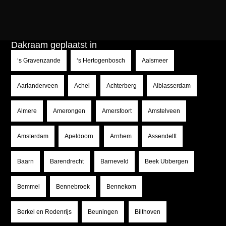
Dakraam geplaatst in
‘s Gravenzande
‘s Hertogenbosch
Aalsmeer
Aarlanderveen
Achel
Achterberg
Alblasserdam
Almere
Amerongen
Amersfoort
Amstelveen
Amsterdam
Apeldoorn
Arnhem
Assendelft
Baarn
Barendrecht
Barneveld
Beek Ubbergen
Bemmel
Bennebroek
Bennekom
Berkel en Rodenrijs
Beuningen
Bilthoven