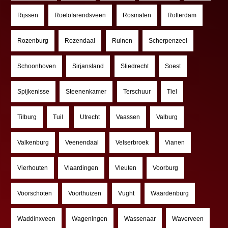
Rijssen
Roelofarendsveen
Rosmalen
Rotterdam
Rozenburg
Rozendaal
Ruinen
Scherpenzeel
Schoonhoven
Sirjansland
Sliedrecht
Soest
Spijkenisse
Steenenkamer
Terschuur
Tiel
Tilburg
Tuil
Utrecht
Vaassen
Valburg
Valkenburg
Veenendaal
Velserbroek
Vianen
Vierhouten
Vlaardingen
Vleuten
Voorburg
Voorschoten
Voorthuizen
Vught
Waardenburg
Waddinxveen
Wageningen
Wassenaar
Waverveen