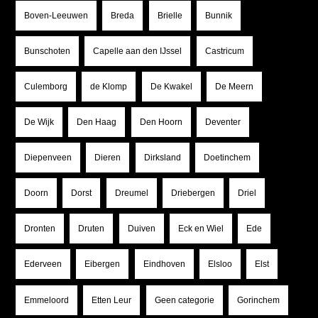
Boven-Leeuwen
Breda
Brielle
Bunnik
Bunschoten
Capelle aan den IJssel
Castricum
Culemborg
de Klomp
De Kwakel
De Meern
De Wijk
Den Haag
Den Hoorn
Deventer
Diepenveen
Dieren
Dirksland
Doetinchem
Doorn
Dorst
Dreumel
Driebergen
Driel
Dronten
Druten
Duiven
Eck en Wiel
Ede
Ederveen
Eibergen
Eindhoven
Elsloo
Elst
Emmeloord
Etten Leur
Geen categorie
Gorinchem