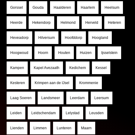
Gorssel
Gouda
Haalderen
Haarlem
Heelsum
Heerde
Hekendorp
Helmond
Herveld
Heteren
Heveadorp
Hilversum
Hoofddorp
Hoogland
Hoogwoud
Hoorn
Houten
Huizen
Ijsselstein
Kampen
Kapel Avezaath
Kedichem
Kessel
Kesteren
Krimpen aan de IJsel
Krommenie
Laag Soeren
Landsmeer
Leerdam
Leersum
Leiden
Leidschendam
Lelystad
Leusden
Lienden
Limmen
Lunteren
Maarn