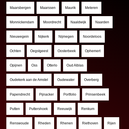
Maarsbergen
Maarssen
Maurik
Meteren
Monnickendam
Moordrecht
Naaldwijk
Naarden
Nieuwegein
Nijkerk
Nijmegen
Noordeloos
Ochten
Oegstgeest
Oosterbeek
Ophemert
Opijnen
Oss
Otterlo
Oud Alblas
Oudekerk aan de Amstel
Oudewater
Overberg
Papendrecht
Pijnacker
Portfolio
Prinsenbeek
Putten
Puttershoek
Reeuwijk
Renkum
Renswoude
Rheden
Rhenen
Riethoven
Rijen