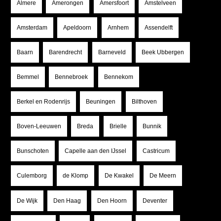
Almere
Amerongen
Amersfoort
Amstelveen
Amsterdam
Apeldoorn
Arnhem
Assendelft
Baarn
Barendrecht
Barneveld
Beek Ubbergen
Bemmel
Bennebroek
Bennekom
Berkel en Rodenrijs
Beuningen
Bilthoven
Boven-Leeuwen
Breda
Brielle
Bunnik
Bunschoten
Capelle aan den IJssel
Castricum
Culemborg
de Klomp
De Kwakel
De Meern
De Wijk
Den Haag
Den Hoorn
Deventer