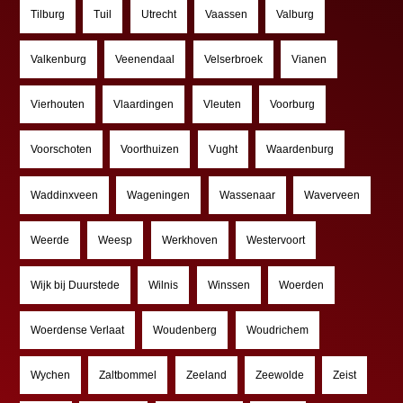
Tilburg
Tuil
Utrecht
Vaassen
Valburg
Valkenburg
Veenendaal
Velserbroek
Vianen
Vierhouten
Vlaardingen
Vleuten
Voorburg
Voorschoten
Voorthuizen
Vught
Waardenburg
Waddinxveen
Wageningen
Wassenaar
Waverveen
Weerde
Weesp
Werkhoven
Westervoort
Wijk bij Duurstede
Wilnis
Winssen
Woerden
Woerdense Verlaat
Woudenberg
Woudrichem
Wychen
Zaltbommel
Zeeland
Zeewolde
Zeist