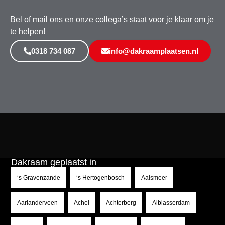
Bel of mail ons en onze collega’s staat voor je klaar om je
te helpen!
0318 734 087
info@dakraamplaatsen.nl
Dakraam geplaatst in
‘s Gravenzande
‘s Hertogenbosch
Aalsmeer
Aarlanderveen
Achel
Achterberg
Alblasserdam