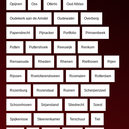
Opijnen
Oss
Otterlo
Oud Alblas
Oudekerk aan de Amstel
Oudewater
Overberg
Papendrecht
Pijnacker
Portfolio
Prinsenbeek
Putten
Puttershoek
Reeuwijk
Renkum
Renswoude
Rheden
Rhenen
Riethoven
Rijen
Rijssen
Roelofarendsveen
Rosmalen
Rotterdam
Rozenburg
Rozendaal
Ruinen
Scherpenzeel
Schoonhoven
Sirjansland
Sliedrecht
Soest
Spijkenisse
Steenenkamer
Terschuur
Tiel