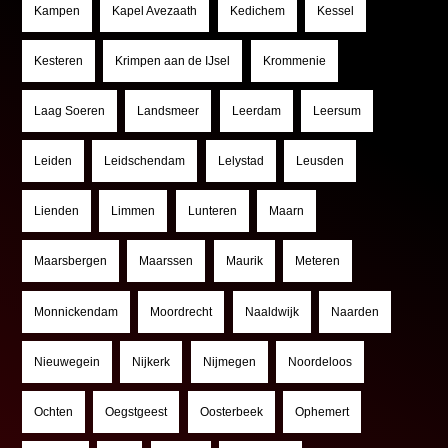
Kampen
Kapel Avezaath
Kedichem
Kessel
Kesteren
Krimpen aan de IJsel
Krommenie
Laag Soeren
Landsmeer
Leerdam
Leersum
Leiden
Leidschendam
Lelystad
Leusden
Lienden
Limmen
Lunteren
Maarn
Maarsbergen
Maarssen
Maurik
Meteren
Monnickendam
Moordrecht
Naaldwijk
Naarden
Nieuwegein
Nijkerk
Nijmegen
Noordeloos
Ochten
Oegstgeest
Oosterbeek
Ophemert