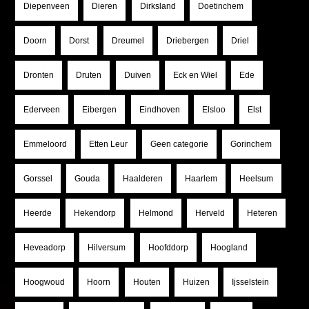
Diepenveen
Dieren
Dirksland
Doetinchem
Doorn
Dorst
Dreumel
Driebergen
Driel
Dronten
Druten
Duiven
Eck en Wiel
Ede
Ederveen
Eibergen
Eindhoven
Elsloo
Elst
Emmeloord
Etten Leur
Geen categorie
Gorinchem
Gorssel
Gouda
Haalderen
Haarlem
Heelsum
Heerde
Hekendorp
Helmond
Herveld
Heteren
Heveadorp
Hilversum
Hoofddorp
Hoogland
Hoogwoud
Hoorn
Houten
Huizen
Ijsselstein