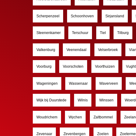
Scherpenzeel
Schoonhoven
Sirjansland
Steenenkamer
Terschuur
Tiel
Tilburg
Valkenburg
Veenendaal
Velserbroek
Via
Voorburg
Voorschoten
Voorthuizen
Vught
Wageningen
Wassenaar
Waverveen
Wee
Wijk bij Duurstede
Wilnis
Winssen
Woerd
Woudrichem
Wychen
Zaltbommel
Zeelan
Zevenaar
Zevenbergen
Zoelen
Zoeterme