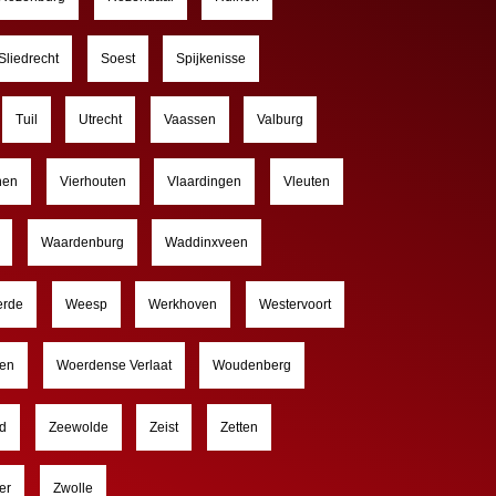
Sliedrecht
Soest
Spijkenisse
Tuil
Utrecht
Vaassen
Valburg
nen
Vierhouten
Vlaardingen
Vleuten
Waardenburg
Waddinxveen
rde
Weesp
Werkhoven
Westervoort
en
Woerdense Verlaat
Woudenberg
d
Zeewolde
Zeist
Zetten
er
Zwolle