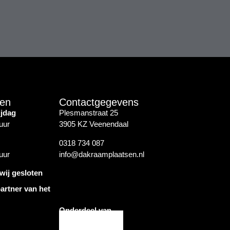
den
Contactgegevens
ijdag
Plesmanstraat 25
uur
3905 KZ Veenendaal
0318 734 087
uur
info@dakraamplaatsen.nl
wij gesloten
artner van het
Onderdeel van