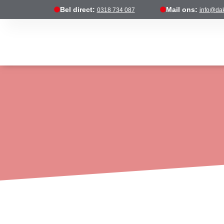
Bel direct:
Mail ons:
0318 734 087
info@dak