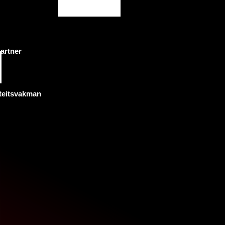
artner
teitsvakman