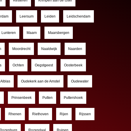
el
Kesteren
Krimpen aan de IJsel
erdam
Leersum
Leiden
Leidschendam
Lunteren
Maarn
Maarsbergen
m
Moordrecht
Naaldwijk
Naarden
s
Ochten
Oegstgeest
Oosterbeek
Alblas
Oudekerk aan de Amstel
Oudewater
o
Prinsenbeek
Putten
Puttershoek
Rhenen
Riethoven
Rijen
Rijssen
Rozenburg
Rozendaal
Ruinen