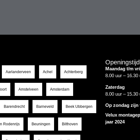
Openingstij
Maandag t/m vr
Aarlanderveen
Achel
Achterberg
8.00 uur – 16.30 
Zaterdag
oort
Amstelveen
Amsterdam
8.00 uur – 15.30 
Op zondag zijn 
Barendrecht
Barneveld
Beek Ubbergen
Velux montagep
jaar 2024
en Rodenrijs
Beuningen
Bilthoven