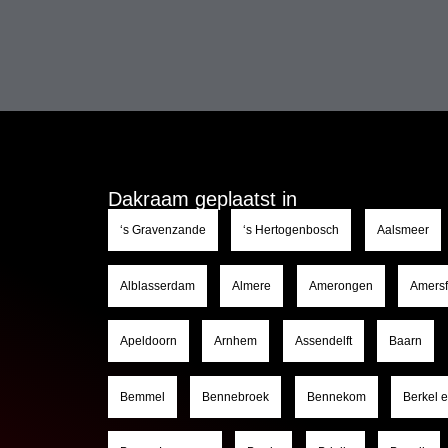
Dakraam geplaatst in
‘s Gravenzande
‘s Hertogenbosch
Aalsmeer
Alblasserdam
Almere
Amerongen
Amersf
Apeldoorn
Arnhem
Assendelft
Baarn
Bemmel
Bennebroek
Bennekom
Berkel 