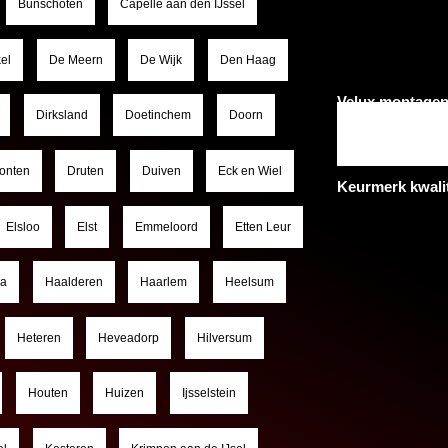
Bunschoten
Capelle aan den IJssel
el
De Meern
De Wijk
Den Haag
Velux montagep
Dirksland
Doetinchem
Doorn
onten
Druten
Duiven
Eck en Wiel
Keurmerk kwali
Elsloo
Elst
Emmeloord
Etten Leur
a
Haalderen
Haarlem
Heelsum
Heteren
Heveadorp
Hilversum
Houten
Huizen
Ijsselstein