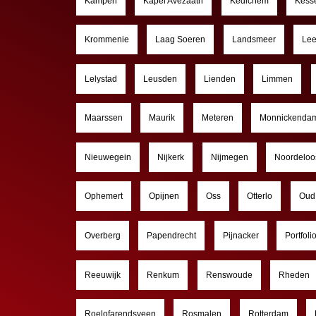
Kampen
Kapel Avezaath
Kedichem
Kess
Krommenie
Laag Soeren
Landsmeer
Le
Lelystad
Leusden
Lienden
Limmen
Maarssen
Maurik
Meteren
Monnickenda
Nieuwegein
Nijkerk
Nijmegen
Noordeloo
Ophemert
Opijnen
Oss
Otterlo
Oud 
Overberg
Papendrecht
Pijnacker
Portfoli
Reeuwijk
Renkum
Renswoude
Rheden
Roelofarendsveen
Rosmalen
Rotterdam