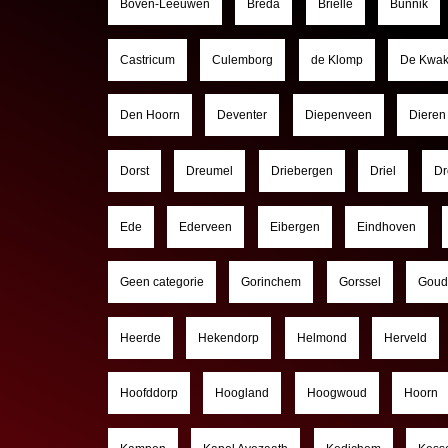
Boven-Leeuwen
Breda
Brielle
Bunnik
Castricum
Culemborg
de Klomp
De Kwak
Den Hoorn
Deventer
Diepenveen
Dieren
Dorst
Dreumel
Driebergen
Driel
Dr
Ede
Ederveen
Eibergen
Eindhoven
Geen categorie
Gorinchem
Gorssel
Goud
Heerde
Hekendorp
Helmond
Herveld
Hoofddorp
Hoogland
Hoogwoud
Hoorn