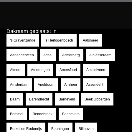
Dakraam geplaatst in
‘s Gravenzande
‘s Hertogenbosch
Aalsmeer
Aarlanderveen
Achel
Achterberg
Alblasserdam
Almere
Amerongen
Amersfoort
Amstelveen
Amsterdam
Apeldoorn
Arnhem
Assendelft
Baarn
Barendrecht
Barneveld
Beek Ubbergen
Bemmel
Bennebroek
Bennekom
Berkel en Rodenrijs
Beuningen
Bilthoven