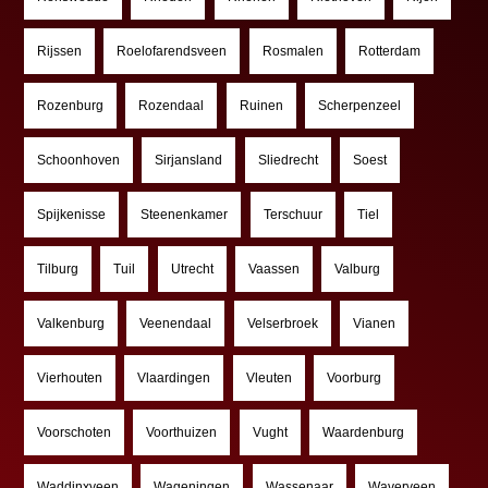
Rijssen
Roelofarendsveen
Rosmalen
Rotterdam
Rozenburg
Rozendaal
Ruinen
Scherpenzeel
Schoonhoven
Sirjansland
Sliedrecht
Soest
Spijkenisse
Steenenkamer
Terschuur
Tiel
Tilburg
Tuil
Utrecht
Vaassen
Valburg
Valkenburg
Veenendaal
Velserbroek
Vianen
Vierhouten
Vlaardingen
Vleuten
Voorburg
Voorschoten
Voorthuizen
Vught
Waardenburg
Waddinxveen
Wageningen
Wassenaar
Waverveen