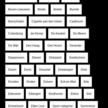
Boven-Leeuwen
Breda
Brielle
Bunnik
Bunschoten
Capelle aan den IJssel
Castricum
Culemborg
de Klomp
De Kwakel
De Meern
De Wijk
Den Haag
Den Hoorn
Deventer
Diepenveen
Dieren
Dirksland
Doetinchem
Doorn
Dorst
Dreumel
Driebergen
Driel
Dronten
Druten
Duiven
Eck en Wiel
Ede
Ederveen
Eibergen
Eindhoven
Elsloo
Elst
Emmeloord
Etten Leur
Geen categorie
Gorinchem