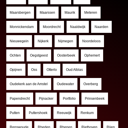
Maarsbergen
Maarssen
Maurik
Meteren
Monnickendam
Moordrecht
Naaldwijk
Naarden
Nieuwegein
Nijkerk
Nijmegen
Noordeloos
Ochten
Oegstgeest
Oosterbeek
Ophemert
Opijnen
Oss
Otterlo
Oud Alblas
Oudekerk aan de Amstel
Oudewater
Overberg
Papendrecht
Pijnacker
Portfolio
Prinsenbeek
Putten
Puttershoek
Reeuwijk
Renkum
Renswoude
Rheden
Rhenen
Riethoven
Rijen