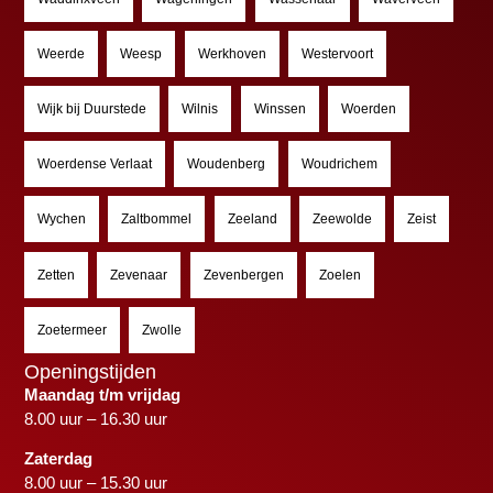
Weerde
Weesp
Werkhoven
Westervoort
Wijk bij Duurstede
Wilnis
Winssen
Woerden
Woerdense Verlaat
Woudenberg
Woudrichem
Wychen
Zaltbommel
Zeeland
Zeewolde
Zeist
Zetten
Zevenaar
Zevenbergen
Zoelen
Zoetermeer
Zwolle
Openingstijden
Maandag t/m vrijdag
8.00 uur – 16.30 uur
Zaterdag
8.00 uur – 15.30 uur