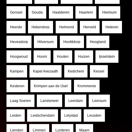
Gorssel
Gouda
Haalderen
Haarlem
Heelsum
Heerde
Hekendorp
Helmond
Herveld
Heteren
Heveadorp
Hilversum
Hoofddorp
Hoogland
Hoogwoud
Hoorn
Houten
Huizen
Ijsselstein
Kampen
Kapel Avezaath
Kedichem
Kessel
Kesteren
Krimpen aan de IJsel
Krommenie
Laag Soeren
Landsmeer
Leerdam
Leersum
Leiden
Leidschendam
Lelystad
Leusden
Lienden
Limmen
Lunteren
Maarn