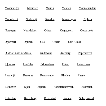
Maarsbergen
Maarssen
Maurik
Meteren
Monnickendam
Moordrecht
Naaldwijk
Naarden
Nieuwegein
Nijkerk
Nijmegen
Noordeloos
Ochten
Oegstgeest
Oosterbeek
Ophemert
Opijnen
Oss
Otterlo
Oud Alblas
Oudekerk aan de Amstel
Oudewater
Overberg
Papendrecht
Pijnacker
Portfolio
Prinsenbeek
Putten
Puttershoek
Reeuwijk
Renkum
Renswoude
Rheden
Rhenen
Riethoven
Rijen
Rijssen
Roelofarendsveen
Rosmalen
Rotterdam
Rozenburg
Rozendaal
Ruinen
Scherpenzeel