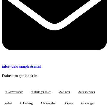
info@dakraamplaatsen.nl
Dakraam geplaatst in
‘s Gravenzande
‘s Hertogenbosch
Aalsmeer
Aarlanderveen
Achel
Achterberg
Alblasserdam
Almere
Amerongen