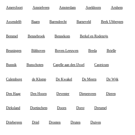
Amersfoort
Amstelveen
Amsterdam
Apeldoorn
Arnhem
Assendelft
Baarn
Barendrecht
Barneveld
Beek Ubbergen
Bemmel
Bennebroek
Bennekom
Berkel en Rodenrijs
Beuningen
Bilthoven
Boven-Leeuwen
Breda
Brielle
Bunnik
Bunschoten
Capelle aan den IJssel
Castricum
Culemborg
de Klomp
De Kwakel
De Meern
De Wijk
Den Haag
Den Hoorn
Deventer
Diepenveen
Dieren
Dirksland
Doetinchem
Doorn
Dorst
Dreumel
Driebergen
Driel
Dronten
Druten
Duiven