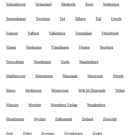
Schoonhoven
Sirjansland
Sliedrecht
Soest
Spijkenisse
Steenenkamer
Terschuur
Tiel
Tilburg
Tuil
Utrecht
Vaassen
Valburg
Valkenburg
Veenendaal
Velserbroek
Vianen
Vierhouten
Vlaardingen
Vleuten
Voorburg
Voorschoten
Voorthuizen
Vught
Waardenburg
Waddinxveen
Wageningen
Wassenaar
Waverveen
Weerde
Weesp
Werkhoven
Westervoort
Wijk bij Duurstede
Wilnis
Winssen
Woerden
Woerdense Verlaat
Woudenberg
Woudrichem
Wychen
Zaltbommel
Zeeland
Zeewolde
Zeist
Zetten
Zevenaar
Zevenbergen
Zoelen