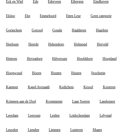
Eck en Wiel
Ede
Ederveen
Eibergen
Eindhoven
Elsloo
Elst
Emmeloord
Etten Leur
Geen categorie
Gorinchem
Gorssel
Gouda
Haalderen
Haarlem
Heelsum
Heerde
Hekendorp
Helmond
Herveld
Heteren
Heveadorp
Hilversum
Hoofddorp
Hoogland
Hoogwoud
Hoorn
Houten
Huizen
Ijsselstein
Kampen
Kapel Avezaath
Kedichem
Kessel
Kesteren
Krimpen aan de IJsel
Krommenie
Laag Soeren
Landsmeer
Leerdam
Leersum
Leiden
Leidschendam
Lelystad
Leusden
Lienden
Limmen
Lunteren
Maarn