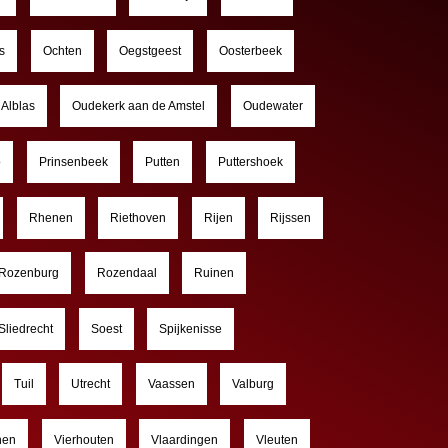
s
Ochten
Oegstgeest
Oosterbeek
Alblas
Oudekerk aan de Amstel
Oudewater
o
Prinsenbeek
Putten
Puttershoek
Rhenen
Riethoven
Rijen
Rijssen
Rozenburg
Rozendaal
Ruinen
Sliedrecht
Soest
Spijkenisse
Tuil
Utrecht
Vaassen
Valburg
nen
Vierhouten
Vlaardingen
Vleuten