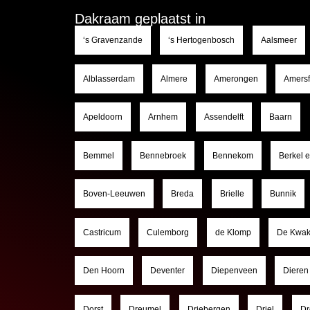
Dakraam geplaatst in
‘s Gravenzande
‘s Hertogenbosch
Aalsmeer
Alblasserdam
Almere
Amerongen
Amersf
Apeldoorn
Arnhem
Assendelft
Baarn
Bemmel
Bennebroek
Bennekom
Berkel 
Boven-Leeuwen
Breda
Brielle
Bunnik
Castricum
Culemborg
de Klomp
De Kwak
Den Hoorn
Deventer
Diepenveen
Dieren
Dorst
Dreumel
Driebergen
Driel
Dr