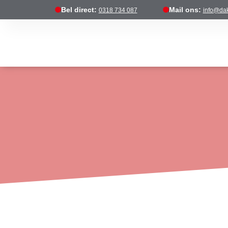
Bel direct:
Mail ons:
0318 734 087
info@dak