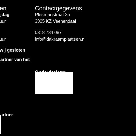
den
Contactgegevens
ijdag
Plesmanstraat 25
uur
3905 KZ Veenendaal
0318 734 087
uur
info@dakraamplaatsen.nl
wij gesloten
artner van het
Onderdeel van
artner