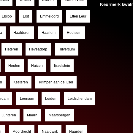
Keurmerk kwali
Elsloo
Elst
Emmeloord
Etten Leur
a
Haalderen
Haarlem
Heelsum
Heteren
Heveadorp
Hilversum
Houten
Huizen
Ijsselstein
el
Kesteren
Krimpen aan de IJsel
erdam
Leersum
Leiden
Leidschendam
Lunteren
Maarn
Maarsbergen
m
Moordrecht
Naaldwijk
Naarden