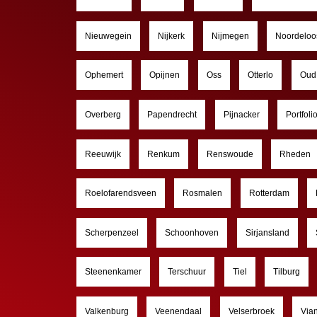
Nieuwegein
Nijkerk
Nijmegen
Noordeloo
Ophemert
Opijnen
Oss
Otterlo
Oud 
Overberg
Papendrecht
Pijnacker
Portfoli
Reeuwijk
Renkum
Renswoude
Rheden
Roelofarendsveen
Rosmalen
Rotterdam
Scherpenzeel
Schoonhoven
Sirjansland
Steenenkamer
Terschuur
Tiel
Tilburg
Valkenburg
Veenendaal
Velserbroek
Via