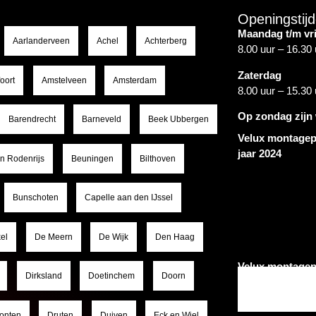
Openingstij
Maandag t/m vr
Aarlanderveen
Achel
Achterberg
8.00 uur – 16.30 
Zaterdag
oort
Amstelveen
Amsterdam
8.00 uur – 15.30 
Op zondag zijn 
Barendrecht
Barneveld
Beek Ubbergen
Velux montagep
jaar 2024
en Rodenrijs
Beuningen
Bilthoven
Bunschoten
Capelle aan den IJssel
el
De Meern
De Wijk
Den Haag
Velux montagep
Dirksland
Doetinchem
Doorn
onten
Druten
Duiven
Eck en Wiel