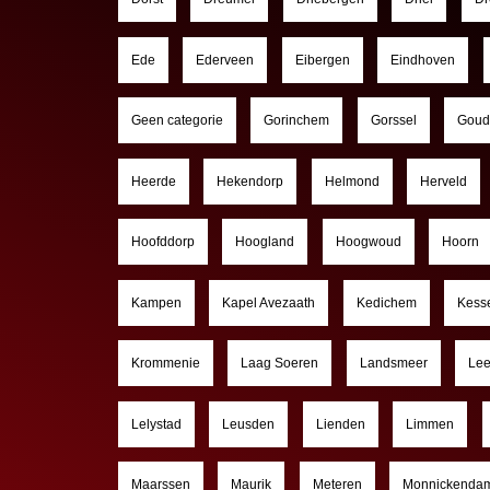
Ede
Ederveen
Eibergen
Eindhoven
Geen categorie
Gorinchem
Gorssel
Goud
Heerde
Hekendorp
Helmond
Herveld
Hoofddorp
Hoogland
Hoogwoud
Hoorn
Kampen
Kapel Avezaath
Kedichem
Kess
Krommenie
Laag Soeren
Landsmeer
Le
Lelystad
Leusden
Lienden
Limmen
Maarssen
Maurik
Meteren
Monnickenda