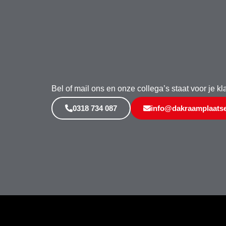
Bel of mail ons en onze collega’s staat voor je kl
0318 734 087
info@dakraamplaatse