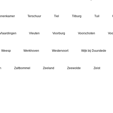
enenkamer
Terschuur
Tiel
Tilburg
Tuil
Vlaardingen
Vleuten
Voorburg
Voorschoten
Voo
Weesp
Werkhoven
Westervoort
Wijk bij Duurstede
n
Zaltbommel
Zeeland
Zeewolde
Zeist