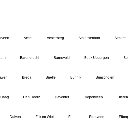
erveen
Achel
Achterberg
Alblasserdam
Almere
arn
Barendrecht
Barneveld
Beek Ubbergen
Be
uwen
Breda
Brielle
Bunnik
Bunschoten
 Haag
Den Hoorn
Deventer
Diepenveen
Dieren
Duiven
Eck en Wiel
Ede
Ederveen
Eiber