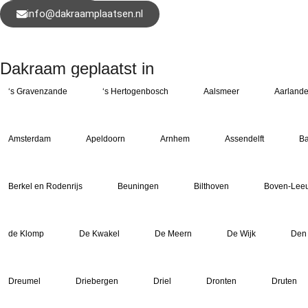
info@dakraamplaatsen.nl
Dakraam geplaatst in
‘s Gravenzande
‘s Hertogenbosch
Aalsmeer
Aarland
Amsterdam
Apeldoorn
Arnhem
Assendelft
Ba
Berkel en Rodenrijs
Beuningen
Bilthoven
Boven-Lee
de Klomp
De Kwakel
De Meern
De Wijk
Den
Dreumel
Driebergen
Driel
Dronten
Druten