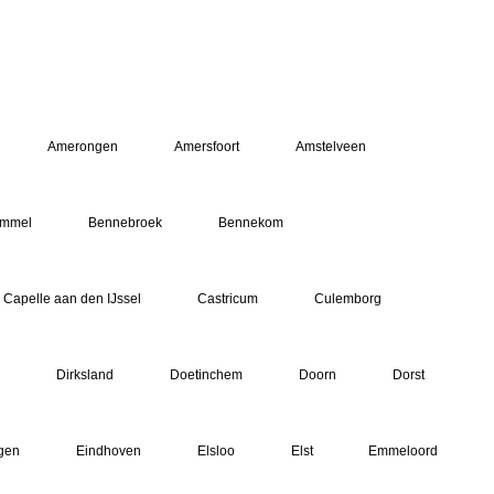
Amerongen
Amersfoort
Amstelveen
mmel
Bennebroek
Bennekom
Capelle aan den IJssel
Castricum
Culemborg
Dirksland
Doetinchem
Doorn
Dorst
gen
Eindhoven
Elsloo
Elst
Emmeloord