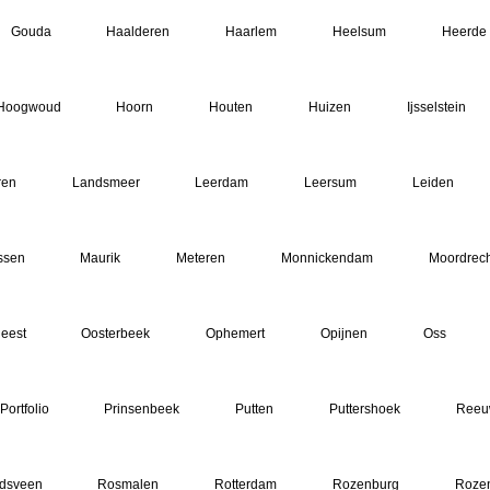
Gouda
Haalderen
Haarlem
Heelsum
Heerde
Hoogwoud
Hoorn
Houten
Huizen
Ijsselstein
ren
Landsmeer
Leerdam
Leersum
Leiden
ssen
Maurik
Meteren
Monnickendam
Moordrech
eest
Oosterbeek
Ophemert
Opijnen
Oss
Portfolio
Prinsenbeek
Putten
Puttershoek
Reeu
ndsveen
Rosmalen
Rotterdam
Rozenburg
Roze