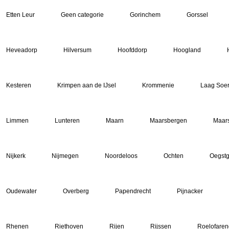
Etten Leur
Geen categorie
Gorinchem
Gorssel
Heveadorp
Hilversum
Hoofddorp
Hoogland
Kesteren
Krimpen aan de IJsel
Krommenie
Laag Soe
Limmen
Lunteren
Maarn
Maarsbergen
Maar
Nijkerk
Nijmegen
Noordeloos
Ochten
Oegstg
Oudewater
Overberg
Papendrecht
Pijnacker
Rhenen
Riethoven
Rijen
Rijssen
Roelofare