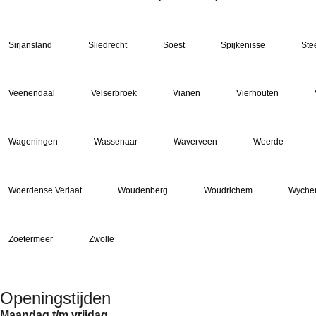
Sirjansland
Sliedrecht
Soest
Spijkenisse
Ste
Veenendaal
Velserbroek
Vianen
Vierhouten
Wageningen
Wassenaar
Waverveen
Weerde
Woerdense Verlaat
Woudenberg
Woudrichem
Wyche
Zoetermeer
Zwolle
Openingstijden
Maandag t/m vrijdag