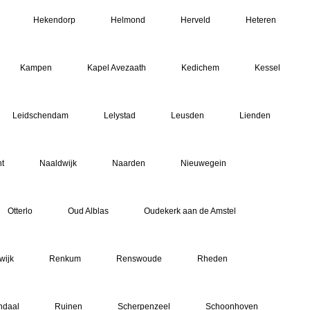
Hekendorp
Helmond
Herveld
Heteren
Kampen
Kapel Avezaath
Kedichem
Kessel
Leidschendam
Lelystad
Leusden
Lienden
t
Naaldwijk
Naarden
Nieuwegein
Otterlo
Oud Alblas
Oudekerk aan de Amstel
wijk
Renkum
Renswoude
Rheden
ndaal
Ruinen
Scherpenzeel
Schoonhoven