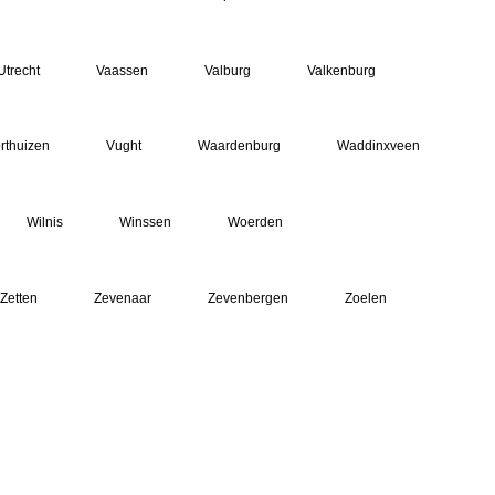
Utrecht
Vaassen
Valburg
Valkenburg
rthuizen
Vught
Waardenburg
Waddinxveen
Wilnis
Winssen
Woerden
Zetten
Zevenaar
Zevenbergen
Zoelen