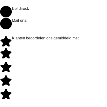
Bel direct:
0318 734 087
Mail ons:
info@dakraamplaatsen.nl
Klanten beoordelen ons gemiddeld met
5 sterren