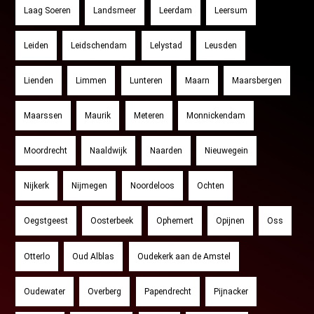
Laag Soeren
Landsmeer
Leerdam
Leersum
Leiden
Leidschendam
Lelystad
Leusden
Lienden
Limmen
Lunteren
Maarn
Maarsbergen
Maarssen
Maurik
Meteren
Monnickendam
Moordrecht
Naaldwijk
Naarden
Nieuwegein
Nijkerk
Nijmegen
Noordeloos
Ochten
Oegstgeest
Oosterbeek
Ophemert
Opijnen
Oss
Otterlo
Oud Alblas
Oudekerk aan de Amstel
Oudewater
Overberg
Papendrecht
Pijnacker