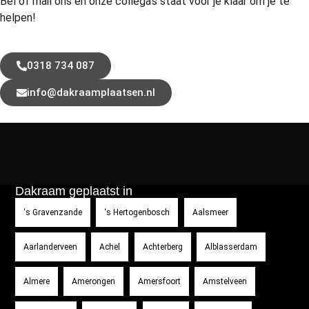
Bel of mail ons en onze collega’s staat voor je klaar om je te
helpen!
0318 734 087
info@dakraamplaatsen.nl
Dakraam geplaatst in
‘s Gravenzande
‘s Hertogenbosch
Aalsmeer
Aarlanderveen
Achel
Achterberg
Alblasserdam
Almere
Amerongen
Amersfoort
Amstelveen