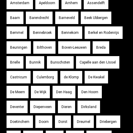
Amsterdam
Apeldoorn
Arnhem
Assendelft
Baarn
Barendrecht
Barneveld
Beek Ubbergen
Bemmel
Bennebroek
Bennekom
Berkel en Rodenrijs
Beuningen
Bilthoven
Boven-Leeuwen
Breda
Brielle
Bunnik
Bunschoten
Capelle aan den IJssel
Castricum
Culemborg
de Klomp
De Kwakel
De Meern
De Wijk
Den Haag
Den Hoorn
Deventer
Diepenveen
Dieren
Dirksland
Doetinchem
Doorn
Dorst
Dreumel
Driebergen