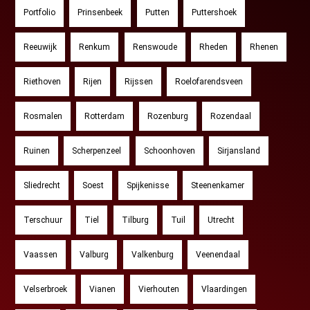
Portfolio
Prinsenbeek
Putten
Puttershoek
Reeuwijk
Renkum
Renswoude
Rheden
Rhenen
Riethoven
Rijen
Rijssen
Roelofarendsveen
Rosmalen
Rotterdam
Rozenburg
Rozendaal
Ruinen
Scherpenzeel
Schoonhoven
Sirjansland
Sliedrecht
Soest
Spijkenisse
Steenenkamer
Terschuur
Tiel
Tilburg
Tuil
Utrecht
Vaassen
Valburg
Valkenburg
Veenendaal
Velserbroek
Vianen
Vierhouten
Vlaardingen