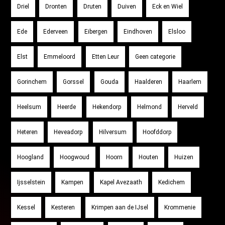
Driel
Dronten
Druten
Duiven
Eck en Wiel
Ede
Ederveen
Eibergen
Eindhoven
Elsloo
Elst
Emmeloord
Etten Leur
Geen categorie
Gorinchem
Gorssel
Gouda
Haalderen
Haarlem
Heelsum
Heerde
Hekendorp
Helmond
Herveld
Heteren
Heveadorp
Hilversum
Hoofddorp
Hoogland
Hoogwoud
Hoorn
Houten
Huizen
Ijsselstein
Kampen
Kapel Avezaath
Kedichem
Kessel
Kesteren
Krimpen aan de IJsel
Krommenie