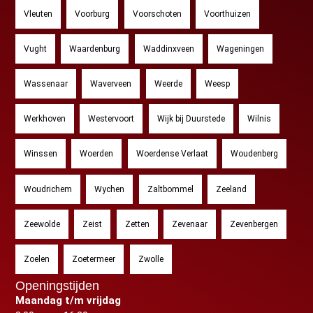
Vleuten
Voorburg
Voorschoten
Voorthuizen
Vught
Waardenburg
Waddinxveen
Wageningen
Wassenaar
Waverveen
Weerde
Weesp
Werkhoven
Westervoort
Wijk bij Duurstede
Wilnis
Winssen
Woerden
Woerdense Verlaat
Woudenberg
Woudrichem
Wychen
Zaltbommel
Zeeland
Zeewolde
Zeist
Zetten
Zevenaar
Zevenbergen
Zoelen
Zoetermeer
Zwolle
Openingstijden
Maandag t/m vrijdag