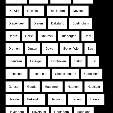
De Wijk
Den Haag
Den Hoorn
Deventer
Diepenveen
Dieren
Dirksland
Doetinchem
Doorn
Dorst
Dreumel
Driebergen
Driel
Dronten
Druten
Duiven
Eck en Wiel
Ede
Ederveen
Eibergen
Eindhoven
Elsloo
Elst
Emmeloord
Etten Leur
Geen categorie
Gorinchem
Gorssel
Gouda
Haalderen
Haarlem
Heelsum
Heerde
Hekendorp
Helmond
Herveld
Heteren
Heveadorp
Hilversum
Hoofddorp
Hoogland