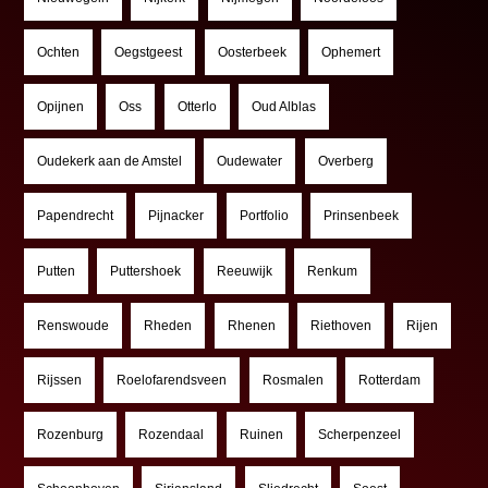
Ochten
Oegstgeest
Oosterbeek
Ophemert
Opijnen
Oss
Otterlo
Oud Alblas
Oudekerk aan de Amstel
Oudewater
Overberg
Papendrecht
Pijnacker
Portfolio
Prinsenbeek
Putten
Puttershoek
Reeuwijk
Renkum
Renswoude
Rheden
Rhenen
Riethoven
Rijen
Rijssen
Roelofarendsveen
Rosmalen
Rotterdam
Rozenburg
Rozendaal
Ruinen
Scherpenzeel