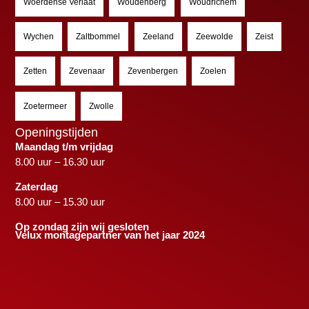
Woerdense Verlaat
Woudenberg
Woudrichem
Wychen
Zaltbommel
Zeeland
Zeewolde
Zeist
Zetten
Zevenaar
Zevenbergen
Zoelen
Zoetermeer
Zwolle
Openingstijden
Maandag t/m vrijdag
8.00 uur – 16.30 uur
Zaterdag
8.00 uur – 15.30 uur
Op zondag zijn wij gesloten
Velux montagepartner van het jaar 2024