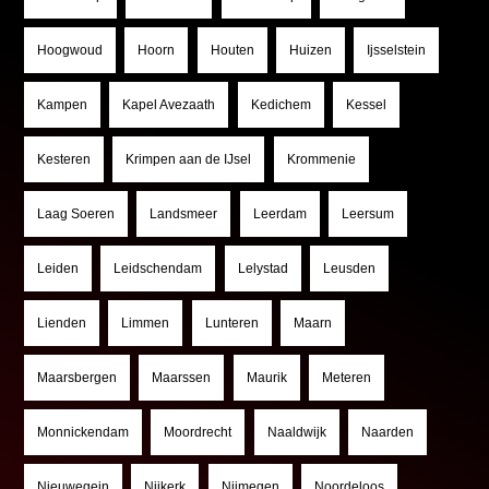
Hoogwoud
Hoorn
Houten
Huizen
Ijsselstein
Kampen
Kapel Avezaath
Kedichem
Kessel
Kesteren
Krimpen aan de IJsel
Krommenie
Laag Soeren
Landsmeer
Leerdam
Leersum
Leiden
Leidschendam
Lelystad
Leusden
Lienden
Limmen
Lunteren
Maarn
Maarsbergen
Maarssen
Maurik
Meteren
Monnickendam
Moordrecht
Naaldwijk
Naarden
Nieuwegein
Nijkerk
Nijmegen
Noordeloos