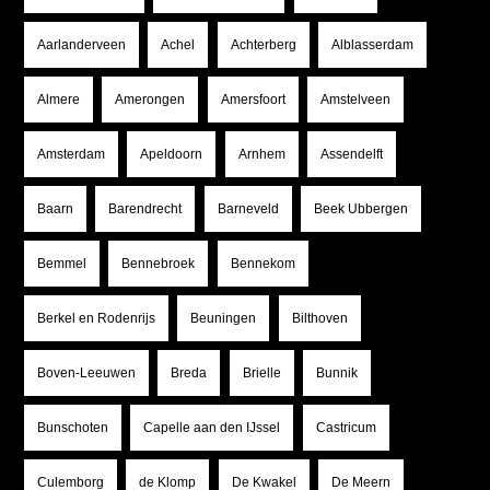
Aarlanderveen
Achel
Achterberg
Alblasserdam
Almere
Amerongen
Amersfoort
Amstelveen
Amsterdam
Apeldoorn
Arnhem
Assendelft
Baarn
Barendrecht
Barneveld
Beek Ubbergen
Bemmel
Bennebroek
Bennekom
Berkel en Rodenrijs
Beuningen
Bilthoven
Boven-Leeuwen
Breda
Brielle
Bunnik
Bunschoten
Capelle aan den IJssel
Castricum
Culemborg
de Klomp
De Kwakel
De Meern