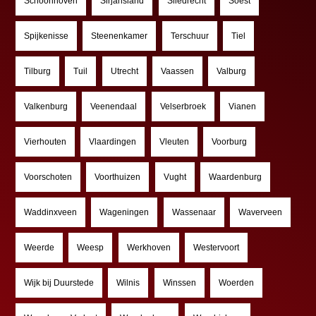
Schoonhoven
Sirjansland
Sliedrecht
Soest
Spijkenisse
Steenenkamer
Terschuur
Tiel
Tilburg
Tuil
Utrecht
Vaassen
Valburg
Valkenburg
Veenendaal
Velserbroek
Vianen
Vierhouten
Vlaardingen
Vleuten
Voorburg
Voorschoten
Voorthuizen
Vught
Waardenburg
Waddinxveen
Wageningen
Wassenaar
Waverveen
Weerde
Weesp
Werkhoven
Westervoort
Wijk bij Duurstede
Wilnis
Winssen
Woerden