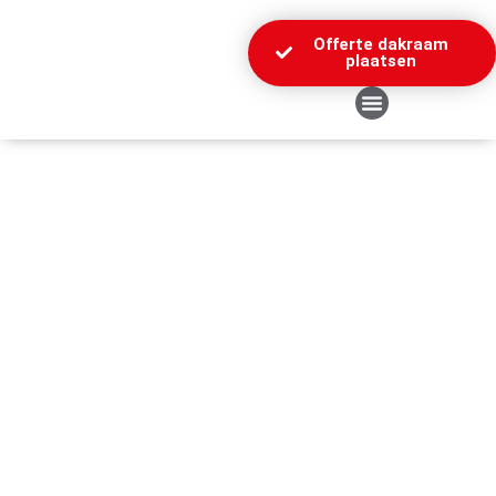
Offerte dakraam
plaatsen
Over Ons