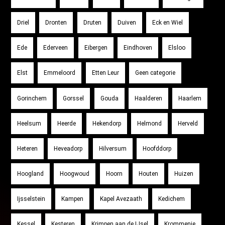
Driel
Dronten
Druten
Duiven
Eck en Wiel
Ede
Ederveen
Eibergen
Eindhoven
Elsloo
Elst
Emmeloord
Etten Leur
Geen categorie
Gorinchem
Gorssel
Gouda
Haalderen
Haarlem
Heelsum
Heerde
Hekendorp
Helmond
Herveld
Heteren
Heveadorp
Hilversum
Hoofddorp
Hoogland
Hoogwoud
Hoorn
Houten
Huizen
Ijsselstein
Kampen
Kapel Avezaath
Kedichem
Kessel
Kesteren
Krimpen aan de IJsel
Krommenie