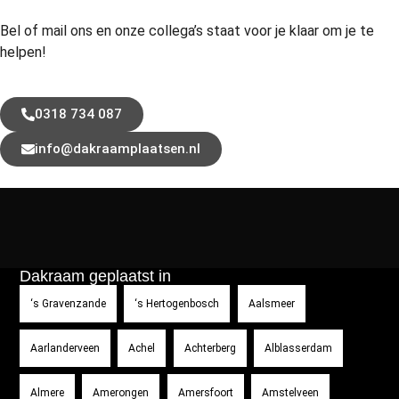
Bel of mail ons en onze collega’s staat voor je klaar om je te
helpen!
0318 734 087
info@dakraamplaatsen.nl
Dakraam geplaatst in
‘s Gravenzande
‘s Hertogenbosch
Aalsmeer
Aarlanderveen
Achel
Achterberg
Alblasserdam
Almere
Amerongen
Amersfoort
Amstelveen