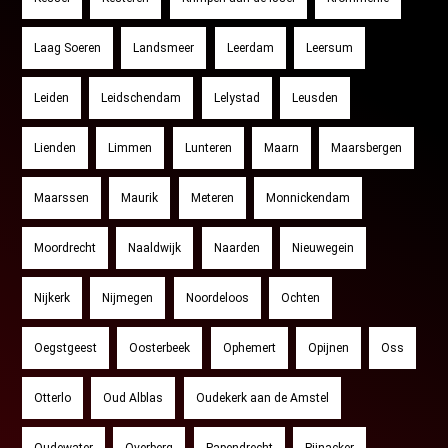
Laag Soeren
Landsmeer
Leerdam
Leersum
Leiden
Leidschendam
Lelystad
Leusden
Lienden
Limmen
Lunteren
Maarn
Maarsbergen
Maarssen
Maurik
Meteren
Monnickendam
Moordrecht
Naaldwijk
Naarden
Nieuwegein
Nijkerk
Nijmegen
Noordeloos
Ochten
Oegstgeest
Oosterbeek
Ophemert
Opijnen
Oss
Otterlo
Oud Alblas
Oudekerk aan de Amstel