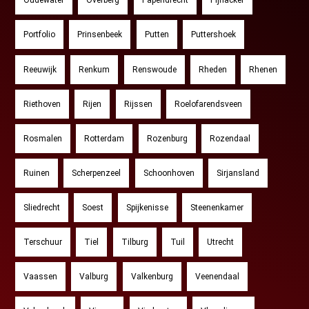
Oudewater
Overberg
Papendrecht
Pijnacker
Portfolio
Prinsenbeek
Putten
Puttershoek
Reeuwijk
Renkum
Renswoude
Rheden
Rhenen
Riethoven
Rijen
Rijssen
Roelofarendsveen
Rosmalen
Rotterdam
Rozenburg
Rozendaal
Ruinen
Scherpenzeel
Schoonhoven
Sirjansland
Sliedrecht
Soest
Spijkenisse
Steenenkamer
Terschuur
Tiel
Tilburg
Tuil
Utrecht
Vaassen
Valburg
Valkenburg
Veenendaal