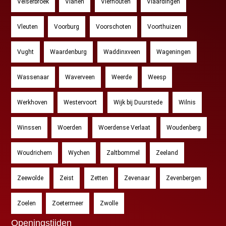
Velserbroek
Vianen
Vierhouten
Vlaardingen
Vleuten
Voorburg
Voorschoten
Voorthuizen
Vught
Waardenburg
Waddinxveen
Wageningen
Wassenaar
Waverveen
Weerde
Weesp
Werkhoven
Westervoort
Wijk bij Duurstede
Wilnis
Winssen
Woerden
Woerdense Verlaat
Woudenberg
Woudrichem
Wychen
Zaltbommel
Zeeland
Zeewolde
Zeist
Zetten
Zevenaar
Zevenbergen
Zoelen
Zoetermeer
Zwolle
Openingstijden