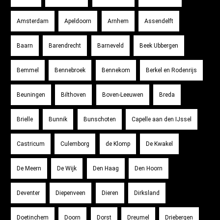
Amsterdam
Apeldoorn
Arnhem
Assendelft
Baarn
Barendrecht
Barneveld
Beek Ubbergen
Bemmel
Bennebroek
Bennekom
Berkel en Rodenrijs
Beuningen
Bilthoven
Boven-Leeuwen
Breda
Brielle
Bunnik
Bunschoten
Capelle aan den IJssel
Castricum
Culemborg
de Klomp
De Kwakel
De Meern
De Wijk
Den Haag
Den Hoorn
Deventer
Diepenveen
Dieren
Dirksland
Doetinchem
Doorn
Dorst
Dreumel
Driebergen