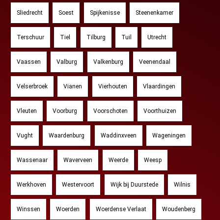
Sliedrecht
Soest
Spijkenisse
Steenenkamer
Terschuur
Tiel
Tilburg
Tuil
Utrecht
Vaassen
Valburg
Valkenburg
Veenendaal
Velserbroek
Vianen
Vierhouten
Vlaardingen
Vleuten
Voorburg
Voorschoten
Voorthuizen
Vught
Waardenburg
Waddinxveen
Wageningen
Wassenaar
Waverveen
Weerde
Weesp
Werkhoven
Westervoort
Wijk bij Duurstede
Wilnis
Winssen
Woerden
Woerdense Verlaat
Woudenberg