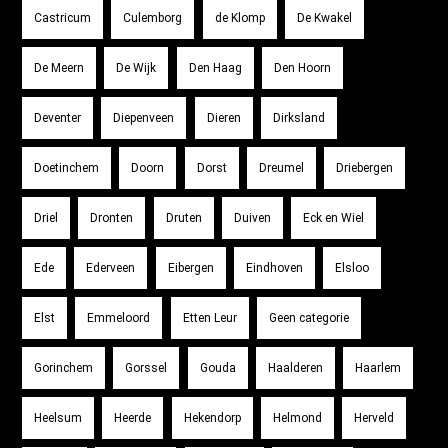
Castricum
Culemborg
de Klomp
De Kwakel
De Meern
De Wijk
Den Haag
Den Hoorn
Deventer
Diepenveen
Dieren
Dirksland
Doetinchem
Doorn
Dorst
Dreumel
Driebergen
Driel
Dronten
Druten
Duiven
Eck en Wiel
Ede
Ederveen
Eibergen
Eindhoven
Elsloo
Elst
Emmeloord
Etten Leur
Geen categorie
Gorinchem
Gorssel
Gouda
Haalderen
Haarlem
Heelsum
Heerde
Hekendorp
Helmond
Herveld