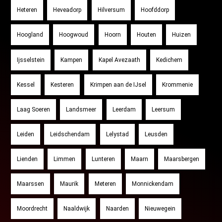
Heteren
Heveadorp
Hilversum
Hoofddorp
Hoogland
Hoogwoud
Hoorn
Houten
Huizen
Ijsselstein
Kampen
Kapel Avezaath
Kedichem
Kessel
Kesteren
Krimpen aan de IJsel
Krommenie
Laag Soeren
Landsmeer
Leerdam
Leersum
Leiden
Leidschendam
Lelystad
Leusden
Lienden
Limmen
Lunteren
Maarn
Maarsbergen
Maarssen
Maurik
Meteren
Monnickendam
Moordrecht
Naaldwijk
Naarden
Nieuwegein