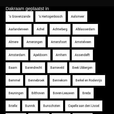
Dakraam geplaatst in
‘s Gravenzande
‘s Hertogenbosch
Aalsmeer
Aarlanderveen
Achel
Achterberg
Alblasserdam
Almere
Amerongen
Amersfoort
Amstelveen
Amsterdam
Apeldoorn
Arnhem
Assendelft
Baarn
Barendrecht
Barneveld
Beek Ubbergen
Bemmel
Bennebroek
Bennekom
Berkel en Rodenrijs
Beuningen
Bilthoven
Boven-Leeuwen
Breda
Brielle
Bunnik
Bunschoten
Capelle aan den IJssel