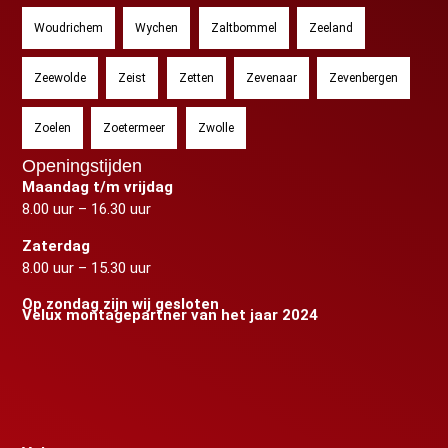
Woudrichem
Wychen
Zaltbommel
Zeeland
Zeewolde
Zeist
Zetten
Zevenaar
Zevenbergen
Zoelen
Zoetermeer
Zwolle
Openingstijden
Maandag t/m vrijdag
8.00 uur – 16.30 uur
Zaterdag
8.00 uur – 15.30 uur
Op zondag zijn wij gesloten
Velux montagepartner van het jaar 2024