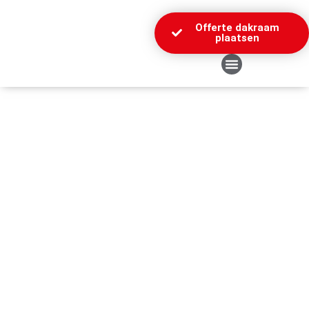
Offerte dakraam
plaatsen
Over Ons