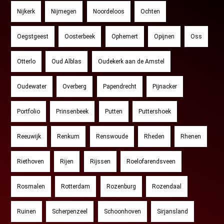
Nijkerk
Nijmegen
Noordeloos
Ochten
Oegstgeest
Oosterbeek
Ophemert
Opijnen
Oss
Otterlo
Oud Alblas
Oudekerk aan de Amstel
Oudewater
Overberg
Papendrecht
Pijnacker
Portfolio
Prinsenbeek
Putten
Puttershoek
Reeuwijk
Renkum
Renswoude
Rheden
Rhenen
Riethoven
Rijen
Rijssen
Roelofarendsveen
Rosmalen
Rotterdam
Rozenburg
Rozendaal
Ruinen
Scherpenzeel
Schoonhoven
Sirjansland