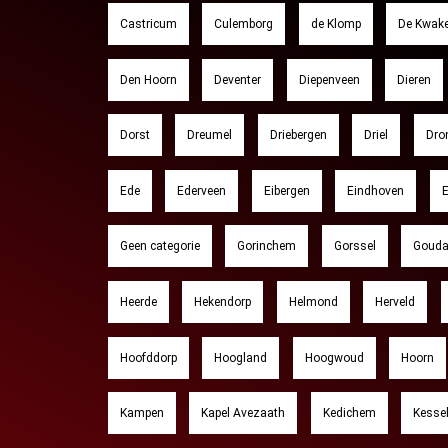
Castricum
Culemborg
de Klomp
De Kwake
Den Hoorn
Deventer
Diepenveen
Dieren
Dorst
Dreumel
Driebergen
Driel
Dro
Ede
Ederveen
Eibergen
Eindhoven
E
Geen categorie
Gorinchem
Gorssel
Goud
Heerde
Hekendorp
Helmond
Herveld
Hoofddorp
Hoogland
Hoogwoud
Hoorn
Kampen
Kapel Avezaath
Kedichem
Kesse