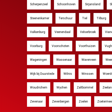
Scherpenzeel
Schoonhoven
Sirjansland
S
Steenenkamer
Terschuur
Tiel
Tilburg
Valkenburg
Veenendaal
Velserbroek
Vian
Voorburg
Voorschoten
Voorthuizen
Vugh
Wageningen
Wassenaar
Waverveen
Wee
Wijk bij Duurstede
Wilnis
Winssen
Woerd
Woudrichem
Wychen
Zaltbommel
Zeelan
Zevenaar
Zevenbergen
Zoelen
Zoetermee