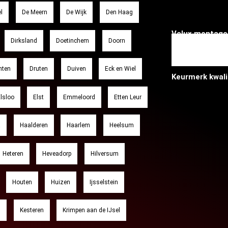
l
De Meern
De Wijk
Den Haag
Velux montage
Dirksland
Doetinchem
Doorn
nten
Druten
Duiven
Eck en Wiel
Keurmerk kwal
lsloo
Elst
Emmeloord
Etten Leur
a
Haalderen
Haarlem
Heelsum
Heteren
Heveadorp
Hilversum
Houten
Huizen
Ijsselstein
l
Kesteren
Krimpen aan de IJsel