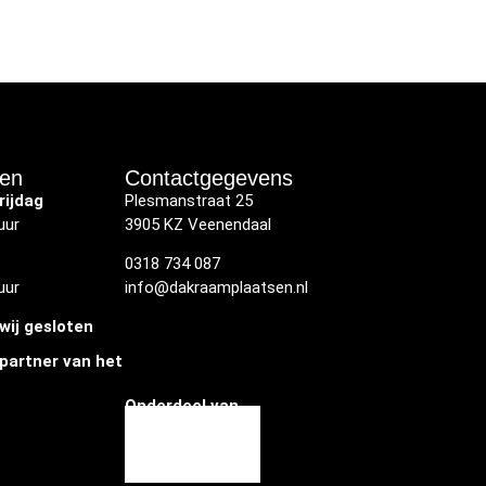
den
Contactgegevens
rijdag
Plesmanstraat 25
uur
3905 KZ Veenendaal
0318 734 087
uur
info@dakraamplaatsen.nl
wij gesloten
partner van het
Onderdeel van