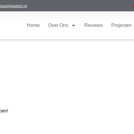
raamplaatsen.nl
Home
Over Ons
Reviews
Projecten
lpen!