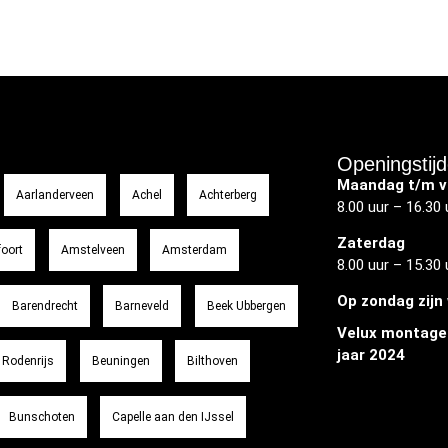
Openingstij
Maandag t/m v
Aarlanderveen
Achel
Achterberg
8.00 uur – 16.30 
Zaterdag
oort
Amstelveen
Amsterdam
8.00 uur – 15.30 
Op zondag zijn 
Barendrecht
Barneveld
Beek Ubbergen
Velux montage
jaar 2024
 Rodenrijs
Beuningen
Bilthoven
Bunschoten
Capelle aan den IJssel