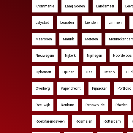
Krommenie
Laag Soeren
Landsmeer
Lee
Lelystad
Leusden
Lienden
Limmen
Maarssen
Maurik
Meteren
Monnickenda
Nieuwegein
Nijkerk
Nijmegen
Noordeloos
Ophemert
Opijnen
Oss
Otterlo
Oud 
Overberg
Papendrecht
Pijnacker
Portfolio
Reeuwijk
Renkum
Renswoude
Rheden
Roelofarendsveen
Rosmalen
Rotterdam