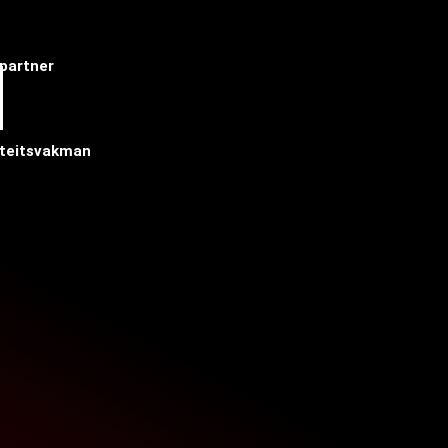
partner
iteitsvakman