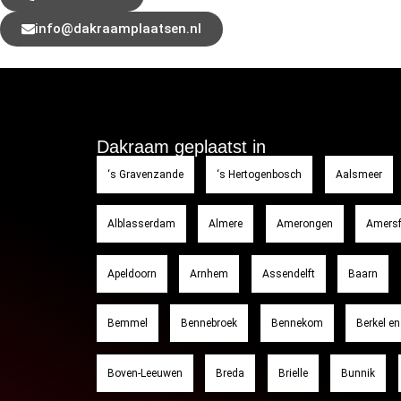
info@dakraamplaatsen.nl
Dakraam geplaatst in
‘s Gravenzande
‘s Hertogenbosch
Aalsmeer
Alblasserdam
Almere
Amerongen
Amersf
Apeldoorn
Arnhem
Assendelft
Baarn
Bemmel
Bennebroek
Bennekom
Berkel en
Boven-Leeuwen
Breda
Brielle
Bunnik