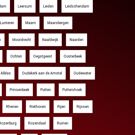
rdam
Leersum
Leiden
Leidschendam
Lunteren
Maarn
Maarsbergen
m
Moordrecht
Naaldwijk
Naarden
Ochten
Oegstgeest
Oosterbeek
Alblas
Oudekerk aan de Amstel
Oudewater
Prinsenbeek
Putten
Puttershoek
Rhenen
Riethoven
Rijen
Rijssen
Rozenburg
Rozendaal
Ruinen