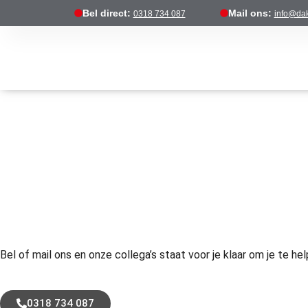
Bel direct:
Mail ons:
0318 734 087
info@dak
Bel of mail ons en onze collega’s staat voor je klaar om je te he
0318 734 087