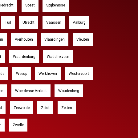
liedrecht
Soest
Spijkenisse
Tuil
Utrecht
Vaassen
Valburg
en
Vierhouten
Vlaardingen
Vleuten
t
Waardenburg
Waddinxveen
rde
Weesp
Werkhoven
Westervoort
en
Woerdense Verlaat
Woudenberg
d
Zeewolde
Zeist
Zetten
r
Zwolle