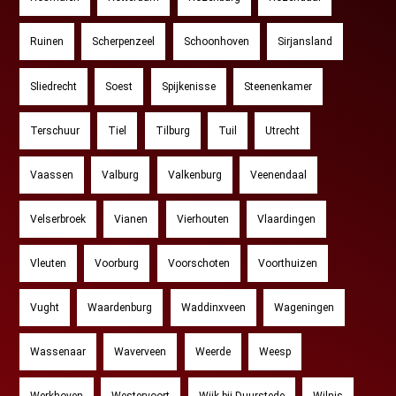
Ruinen
Scherpenzeel
Schoonhoven
Sirjansland
Sliedrecht
Soest
Spijkenisse
Steenenkamer
Terschuur
Tiel
Tilburg
Tuil
Utrecht
Vaassen
Valburg
Valkenburg
Veenendaal
Velserbroek
Vianen
Vierhouten
Vlaardingen
Vleuten
Voorburg
Voorschoten
Voorthuizen
Vught
Waardenburg
Waddinxveen
Wageningen
Wassenaar
Waverveen
Weerde
Weesp
Werkhoven
Westervoort
Wijk bij Duurstede
Wilnis