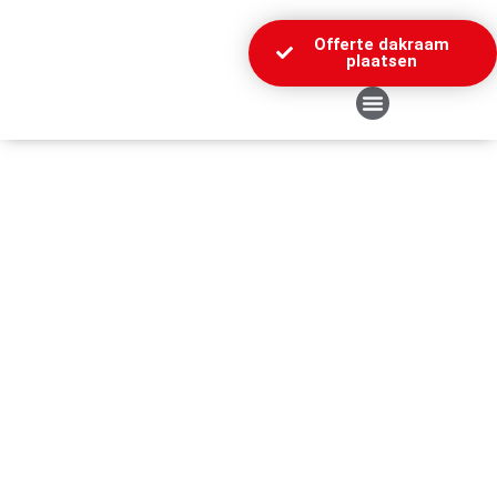
Offerte dakraam
plaatsen
Over Ons