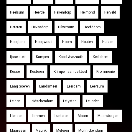
Heelsum
Heerde
Hekendorp
Helmond
Herveld
Heteren
Heveadorp
Hilversum
Hoofddorp
Hoogland
Hoogwoud
Hoorn
Houten
Huizen
Ijsselstein
Kampen
Kapel Avezaath
Kedichem
Kessel
Kesteren
Krimpen aan de IJsel
Krommenie
Laag Soeren
Landsmeer
Leerdam
Leersum
Leiden
Leidschendam
Lelystad
Leusden
Lienden
Limmen
Lunteren
Maarn
Maarsbergen
Maarssen
Maurik
Meteren
Monnickendam