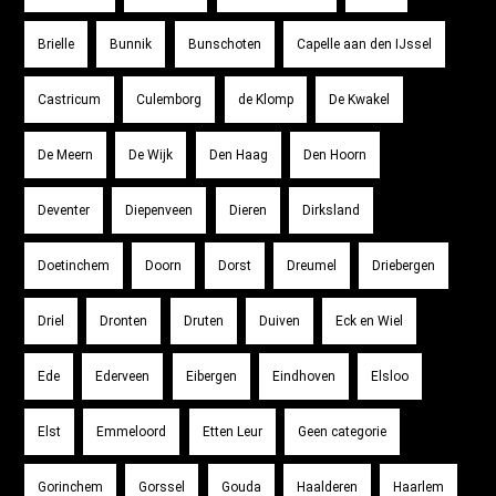
Brielle
Bunnik
Bunschoten
Capelle aan den IJssel
Castricum
Culemborg
de Klomp
De Kwakel
De Meern
De Wijk
Den Haag
Den Hoorn
Deventer
Diepenveen
Dieren
Dirksland
Doetinchem
Doorn
Dorst
Dreumel
Driebergen
Driel
Dronten
Druten
Duiven
Eck en Wiel
Ede
Ederveen
Eibergen
Eindhoven
Elsloo
Elst
Emmeloord
Etten Leur
Geen categorie
Gorinchem
Gorssel
Gouda
Haalderen
Haarlem