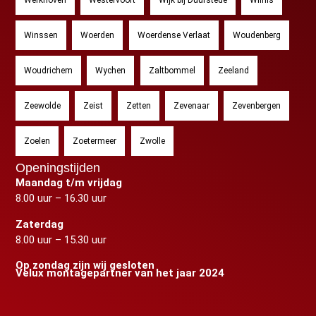
Winssen
Woerden
Woerdense Verlaat
Woudenberg
Woudrichem
Wychen
Zaltbommel
Zeeland
Zeewolde
Zeist
Zetten
Zevenaar
Zevenbergen
Zoelen
Zoetermeer
Zwolle
Openingstijden
Maandag t/m vrijdag
8.00 uur – 16.30 uur
Zaterdag
8.00 uur – 15.30 uur
Op zondag zijn wij gesloten
Velux montagepartner van het jaar 2024