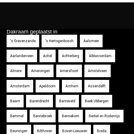
Dakraam geplaatst in
‘s Gravenzande
‘s Hertogenbosch
Aalsmeer
Aarlanderveen
Achel
Achterberg
Alblasserdam
Almere
Amerongen
Amersfoort
Amstelveen
Amsterdam
Apeldoorn
Arnhem
Assendelft
Baarn
Barendrecht
Barneveld
Beek Ubbergen
Bemmel
Bennebroek
Bennekom
Berkel en Rodenrijs
Beuningen
Bilthoven
Boven-Leeuwen
Breda