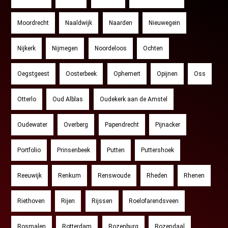
Moordrecht
Naaldwijk
Naarden
Nieuwegein
Nijkerk
Nijmegen
Noordeloos
Ochten
Oegstgeest
Oosterbeek
Ophemert
Opijnen
Oss
Otterlo
Oud Alblas
Oudekerk aan de Amstel
Oudewater
Overberg
Papendrecht
Pijnacker
Portfolio
Prinsenbeek
Putten
Puttershoek
Reeuwijk
Renkum
Renswoude
Rheden
Rhenen
Riethoven
Rijen
Rijssen
Roelofarendsveen
Rosmalen
Rotterdam
Rozenburg
Rozendaal