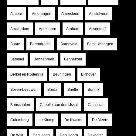
Almere
Amerongen
Amersfoort
Amstelveen
Amsterdam
Apeldoorn
Arnhem
Assendelft
Baarn
Barendrecht
Barneveld
Beek Ubbergen
Bemmel
Bennebroek
Bennekom
Berkel en Rodenrijs
Beuningen
Bilthoven
Boven-Leeuwen
Breda
Brielle
Bunnik
Bunschoten
Capelle aan den IJssel
Castricum
Culemborg
de Klomp
De Kwakel
De Meern
De Wijk
Den Haag
Den Hoorn
Deventer