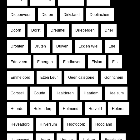
Diepenveen
Dieren
Dirksland
Doetinchem
Doorn
Dorst
Dreumel
Driebergen
Driel
Dronten
Druten
Duiven
Eck en Wiel
Ede
Ederveen
Eibergen
Eindhoven
Elsloo
Elst
Emmeloord
Etten Leur
Geen categorie
Gorinchem
Gorssel
Gouda
Haalderen
Haarlem
Heelsum
Heerde
Hekendorp
Helmond
Herveld
Heteren
Heveadorp
Hilversum
Hoofddorp
Hoogland
Hoogwoud
Hoorn
Houten
Huizen
Ijsselstein