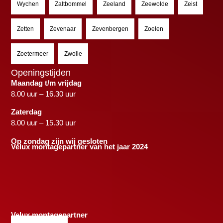
Wychen
Zaltbommel
Zeeland
Zeewolde
Zeist
Zetten
Zevenaar
Zevenbergen
Zoelen
Zoetermeer
Zwolle
Openingstijden
Maandag t/m vrijdag
8.00 uur – 16.30 uur
Zaterdag
8.00 uur – 15.30 uur
Op zondag zijn wij gesloten
Velux montagepartner van het jaar 2024
Velux montagepartner