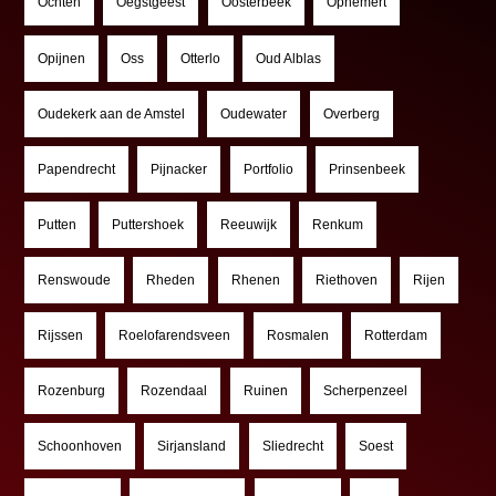
Ochten
Oegstgeest
Oosterbeek
Ophemert
Opijnen
Oss
Otterlo
Oud Alblas
Oudekerk aan de Amstel
Oudewater
Overberg
Papendrecht
Pijnacker
Portfolio
Prinsenbeek
Putten
Puttershoek
Reeuwijk
Renkum
Renswoude
Rheden
Rhenen
Riethoven
Rijen
Rijssen
Roelofarendsveen
Rosmalen
Rotterdam
Rozenburg
Rozendaal
Ruinen
Scherpenzeel
Schoonhoven
Sirjansland
Sliedrecht
Soest