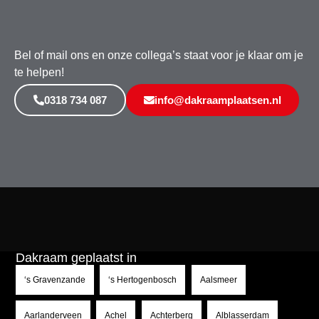
Bel of mail ons en onze collega’s staat voor je klaar om je
te helpen!
0318 734 087
info@dakraamplaatsen.nl
Dakraam geplaatst in
‘s Gravenzande
‘s Hertogenbosch
Aalsmeer
Aarlanderveen
Achel
Achterberg
Alblasserdam