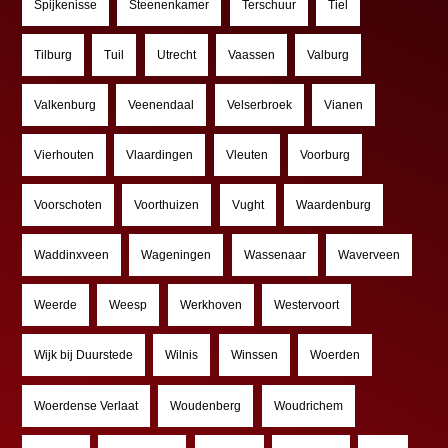
Spijkenisse
Steenenkamer
Terschuur
Tiel
Tilburg
Tuil
Utrecht
Vaassen
Valburg
Valkenburg
Veenendaal
Velserbroek
Vianen
Vierhouten
Vlaardingen
Vleuten
Voorburg
Voorschoten
Voorthuizen
Vught
Waardenburg
Waddinxveen
Wageningen
Wassenaar
Waverveen
Weerde
Weesp
Werkhoven
Westervoort
Wijk bij Duurstede
Wilnis
Winssen
Woerden
Woerdense Verlaat
Woudenberg
Woudrichem