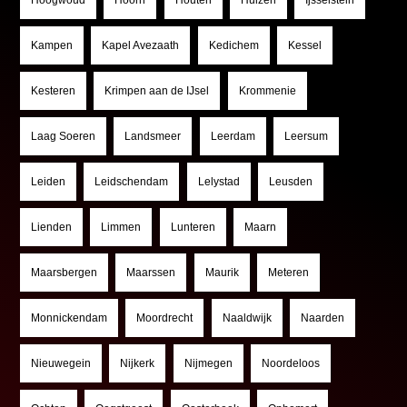
Kampen
Kapel Avezaath
Kedichem
Kessel
Kesteren
Krimpen aan de IJsel
Krommenie
Laag Soeren
Landsmeer
Leerdam
Leersum
Leiden
Leidschendam
Lelystad
Leusden
Lienden
Limmen
Lunteren
Maarn
Maarsbergen
Maarssen
Maurik
Meteren
Monnickendam
Moordrecht
Naaldwijk
Naarden
Nieuwegein
Nijkerk
Nijmegen
Noordeloos