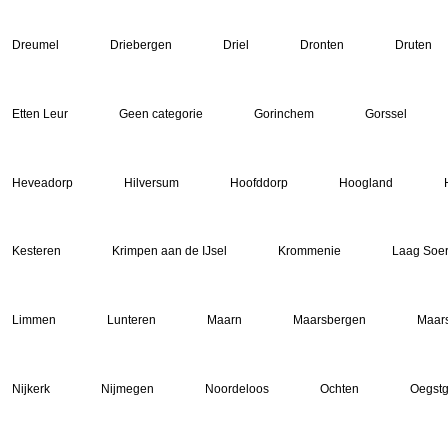
Dreumel
Driebergen
Driel
Dronten
Druten
Etten Leur
Geen categorie
Gorinchem
Gorssel
Heveadorp
Hilversum
Hoofddorp
Hoogland
Kesteren
Krimpen aan de IJsel
Krommenie
Laag Soe
Limmen
Lunteren
Maarn
Maarsbergen
Maar
Nijkerk
Nijmegen
Noordeloos
Ochten
Oegstg