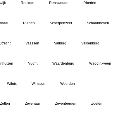
wijk
Renkum
Renswoude
Rheden
ndaal
Ruinen
Scherpenzeel
Schoonhoven
Utrecht
Vaassen
Valburg
Valkenburg
rthuizen
Vught
Waardenburg
Waddinxveen
Wilnis
Winssen
Woerden
Zetten
Zevenaar
Zevenbergen
Zoelen