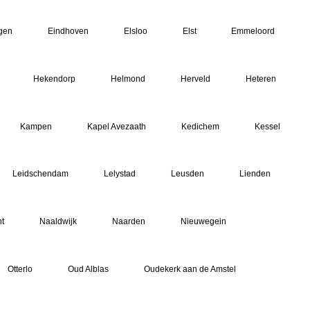
gen
Eindhoven
Elsloo
Elst
Emmeloord
Hekendorp
Helmond
Herveld
Heteren
Kampen
Kapel Avezaath
Kedichem
Kessel
Leidschendam
Lelystad
Leusden
Lienden
t
Naaldwijk
Naarden
Nieuwegein
Otterlo
Oud Alblas
Oudekerk aan de Amstel