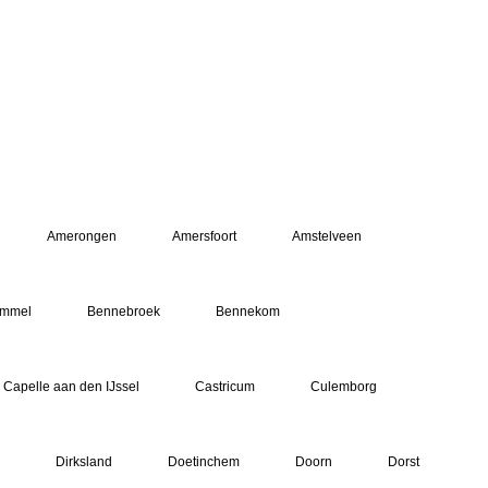
Amerongen
Amersfoort
Amstelveen
mmel
Bennebroek
Bennekom
Capelle aan den IJssel
Castricum
Culemborg
Dirksland
Doetinchem
Doorn
Dorst