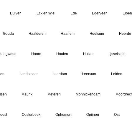
Duiven
Eck en Wiel
Ede
Ederveen
Eiber
Gouda
Haalderen
Haarlem
Heelsum
Heerde
Hoogwoud
Hoorn
Houten
Huizen
Ijsselstein
ren
Landsmeer
Leerdam
Leersum
Leiden
ssen
Maurik
Meteren
Monnickendam
Moordrech
eest
Oosterbeek
Ophemert
Opijnen
Oss