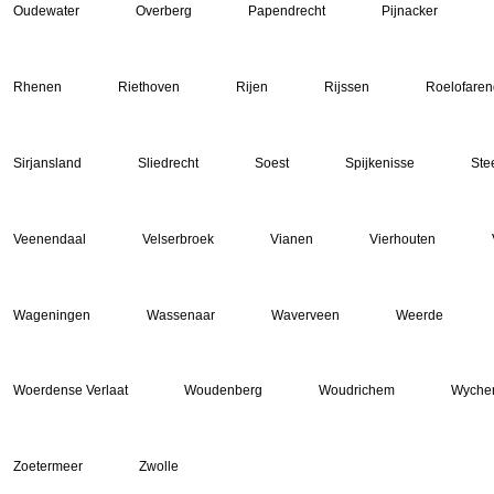
Oudewater
Overberg
Papendrecht
Pijnacker
Rhenen
Riethoven
Rijen
Rijssen
Roelofare
Sirjansland
Sliedrecht
Soest
Spijkenisse
Ste
Veenendaal
Velserbroek
Vianen
Vierhouten
Wageningen
Wassenaar
Waverveen
Weerde
Woerdense Verlaat
Woudenberg
Woudrichem
Wyche
Zoetermeer
Zwolle