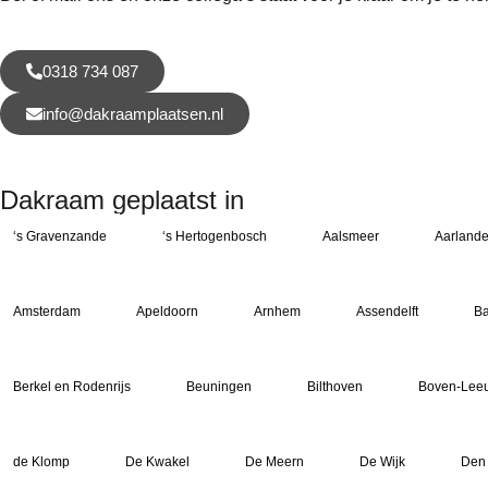
0318 734 087
info@dakraamplaatsen.nl
Dakraam geplaatst in
‘s Gravenzande
‘s Hertogenbosch
Aalsmeer
Aarland
Amsterdam
Apeldoorn
Arnhem
Assendelft
Ba
Berkel en Rodenrijs
Beuningen
Bilthoven
Boven-Lee
de Klomp
De Kwakel
De Meern
De Wijk
Den