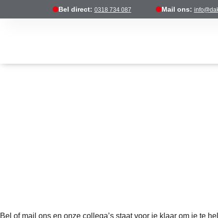
Bel direct:
Mail ons:
0318 734 087
info@dak
Bel of mail ons en onze collega’s staat voor je klaar om je te he