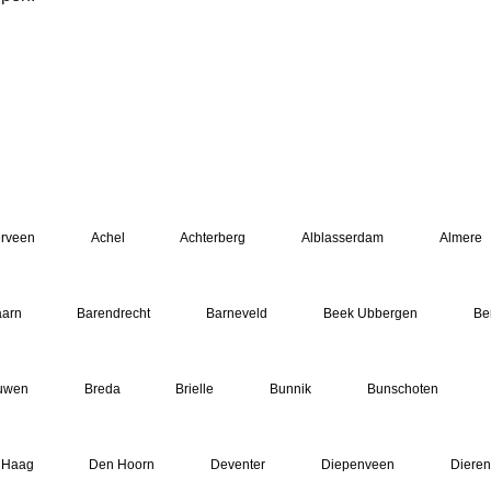
erveen
Achel
Achterberg
Alblasserdam
Almere
arn
Barendrecht
Barneveld
Beek Ubbergen
Be
uwen
Breda
Brielle
Bunnik
Bunschoten
 Haag
Den Hoorn
Deventer
Diepenveen
Dieren