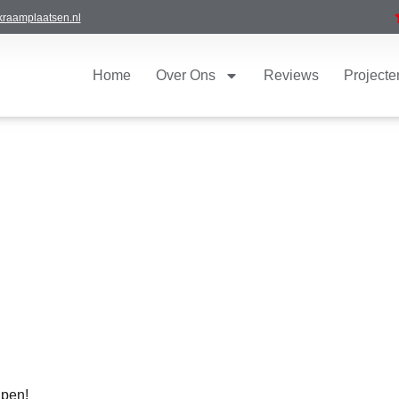
raamplaatsen.nl
Home
Over Ons
Reviews
Projecte
lpen!