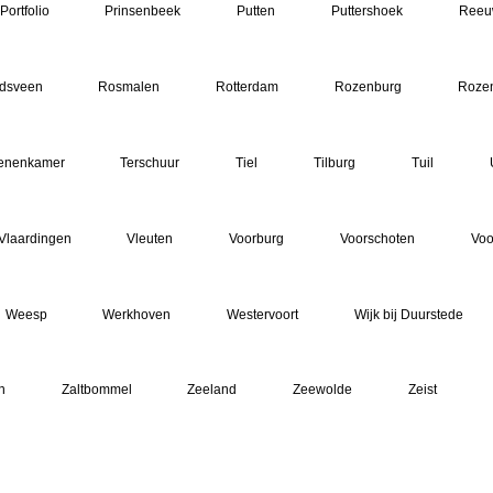
Portfolio
Prinsenbeek
Putten
Puttershoek
Reeu
ndsveen
Rosmalen
Rotterdam
Rozenburg
Roze
enenkamer
Terschuur
Tiel
Tilburg
Tuil
Vlaardingen
Vleuten
Voorburg
Voorschoten
Voo
Weesp
Werkhoven
Westervoort
Wijk bij Duurstede
n
Zaltbommel
Zeeland
Zeewolde
Zeist