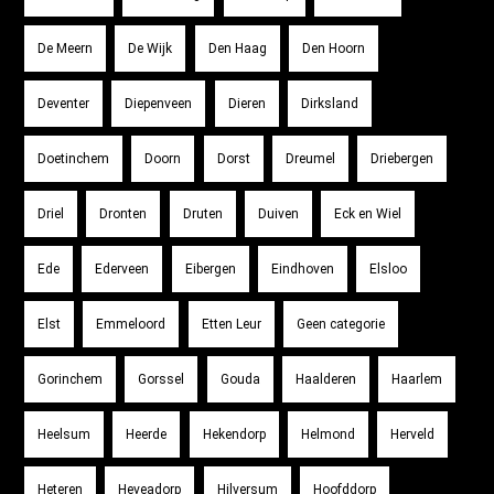
De Meern
De Wijk
Den Haag
Den Hoorn
Deventer
Diepenveen
Dieren
Dirksland
Doetinchem
Doorn
Dorst
Dreumel
Driebergen
Driel
Dronten
Druten
Duiven
Eck en Wiel
Ede
Ederveen
Eibergen
Eindhoven
Elsloo
Elst
Emmeloord
Etten Leur
Geen categorie
Gorinchem
Gorssel
Gouda
Haalderen
Haarlem
Heelsum
Heerde
Hekendorp
Helmond
Herveld
Heteren
Heveadorp
Hilversum
Hoofddorp