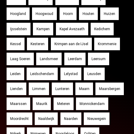
Hoogland
Hoogwoud
Hoorn
Houten
Huizen
Ijsselstein
Kampen
Kapel Avezaath
Kedichem
Kessel
Kesteren
Krimpen aan de IJsel
Krommenie
Laag Soeren
Landsmeer
Leerdam
Leersum
Leiden
Leidschendam
Lelystad
Leusden
Lienden
Limmen
Lunteren
Maarn
Maarsbergen
Maarssen
Maurik
Meteren
Monnickendam
Moordrecht
Naaldwijk
Naarden
Nieuwegein
Nijkerk
Nijmegen
Noordeloos
Ochten