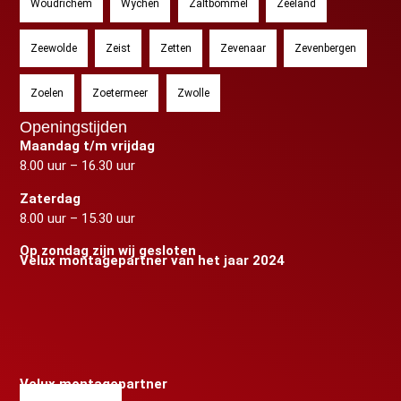
Woudrichem
Wychen
Zaltbommel
Zeeland
Zeewolde
Zeist
Zetten
Zevenaar
Zevenbergen
Zoelen
Zoetermeer
Zwolle
Openingstijden
Maandag t/m vrijdag
8.00 uur – 16.30 uur
Zaterdag
8.00 uur – 15.30 uur
Op zondag zijn wij gesloten
Velux montagepartner van het jaar 2024
Velux montagepartner