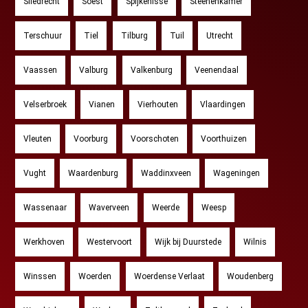
Sliedrecht
Soest
Spijkenisse
Steenenkamer
Terschuur
Tiel
Tilburg
Tuil
Utrecht
Vaassen
Valburg
Valkenburg
Veenendaal
Velserbroek
Vianen
Vierhouten
Vlaardingen
Vleuten
Voorburg
Voorschoten
Voorthuizen
Vught
Waardenburg
Waddinxveen
Wageningen
Wassenaar
Waverveen
Weerde
Weesp
Werkhoven
Westervoort
Wijk bij Duurstede
Wilnis
Winssen
Woerden
Woerdense Verlaat
Woudenberg