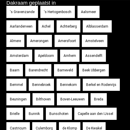
Dakraam geplaatst in
‘s Gravenzande
‘s Hertogenbosch
Aalsmeer
Aarlanderveen
Achel
Achterberg
Alblasserdam
Almere
Amerongen
Amersfoort
Amstelveen
Amsterdam
Apeldoorn
Arnhem
Assendelft
Baarn
Barendrecht
Barneveld
Beek Ubbergen
Bemmel
Bennebroek
Bennekom
Berkel en Rodenrijs
Beuningen
Bilthoven
Boven-Leeuwen
Breda
Brielle
Bunnik
Bunschoten
Capelle aan den IJssel
Castricum
Culemborg
de Klomp
De Kwakel