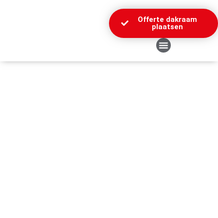
Offerte dakraam
plaatsen
Over Ons