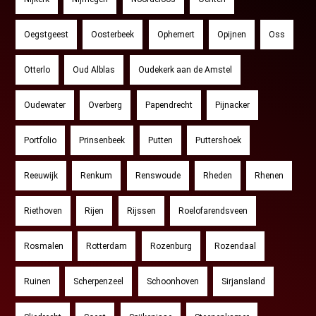
Oegstgeest
Oosterbeek
Ophemert
Opijnen
Oss
Otterlo
Oud Alblas
Oudekerk aan de Amstel
Oudewater
Overberg
Papendrecht
Pijnacker
Portfolio
Prinsenbeek
Putten
Puttershoek
Reeuwijk
Renkum
Renswoude
Rheden
Rhenen
Riethoven
Rijen
Rijssen
Roelofarendsveen
Rosmalen
Rotterdam
Rozenburg
Rozendaal
Ruinen
Scherpenzeel
Schoonhoven
Sirjansland