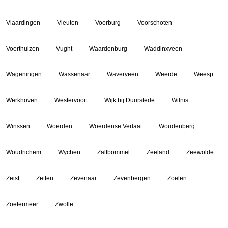
Vlaardingen
Vleuten
Voorburg
Voorschoten
Voorthuizen
Vught
Waardenburg
Waddinxveen
Wageningen
Wassenaar
Waverveen
Weerde
Weesp
Werkhoven
Westervoort
Wijk bij Duurstede
Wilnis
Winssen
Woerden
Woerdense Verlaat
Woudenberg
Woudrichem
Wychen
Zaltbommel
Zeeland
Zeewolde
Zeist
Zetten
Zevenaar
Zevenbergen
Zoelen
Zoetermeer
Zwolle