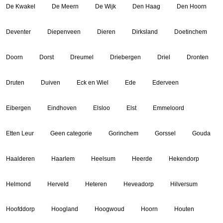
De Kwakel
De Meern
De Wijk
Den Haag
Den Hoorn
Deventer
Diepenveen
Dieren
Dirksland
Doetinchem
Doorn
Dorst
Dreumel
Driebergen
Driel
Dronten
Druten
Duiven
Eck en Wiel
Ede
Ederveen
Eibergen
Eindhoven
Elsloo
Elst
Emmeloord
Etten Leur
Geen categorie
Gorinchem
Gorssel
Gouda
Haalderen
Haarlem
Heelsum
Heerde
Hekendorp
Helmond
Herveld
Heteren
Heveadorp
Hilversum
Hoofddorp
Hoogland
Hoogwoud
Hoorn
Houten