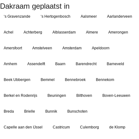
Dakraam geplaatst in
‘s Gravenzande
‘s Hertogenbosch
Aalsmeer
Aarlanderveen
Achel
Achterberg
Alblasserdam
Almere
Amerongen
Amersfoort
Amstelveen
Amsterdam
Apeldoorn
Arnhem
Assendelft
Baarn
Barendrecht
Barneveld
Beek Ubbergen
Bemmel
Bennebroek
Bennekom
Berkel en Rodenrijs
Beuningen
Bilthoven
Boven-Leeuwen
Breda
Brielle
Bunnik
Bunschoten
Capelle aan den IJssel
Castricum
Culemborg
de Klomp