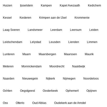
Huizen
Ijsselstein
Kampen
Kapel Avezaath
Kedichem
Kessel
Kesteren
Krimpen aan de IJsel
Krommenie
Laag Soeren
Landsmeer
Leerdam
Leersum
Leiden
Leidschendam
Lelystad
Leusden
Lienden
Limmen
Lunteren
Maarn
Maarsbergen
Maarssen
Maurik
Meteren
Monnickendam
Moordrecht
Naaldwijk
Naarden
Nieuwegein
Nijkerk
Nijmegen
Noordeloos
Ochten
Oegstgeest
Oosterbeek
Ophemert
Opijnen
Oss
Otterlo
Oud Alblas
Oudekerk aan de Amstel