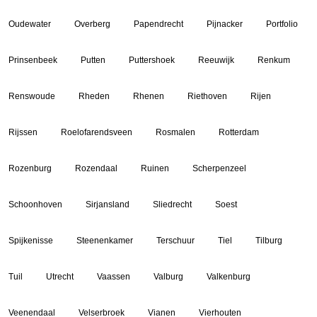
Oudewater
Overberg
Papendrecht
Pijnacker
Portfolio
Prinsenbeek
Putten
Puttershoek
Reeuwijk
Renkum
Renswoude
Rheden
Rhenen
Riethoven
Rijen
Rijssen
Roelofarendsveen
Rosmalen
Rotterdam
Rozenburg
Rozendaal
Ruinen
Scherpenzeel
Schoonhoven
Sirjansland
Sliedrecht
Soest
Spijkenisse
Steenenkamer
Terschuur
Tiel
Tilburg
Tuil
Utrecht
Vaassen
Valburg
Valkenburg
Veenendaal
Velserbroek
Vianen
Vierhouten