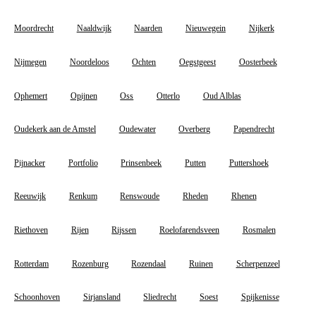
Moordrecht
Naaldwijk
Naarden
Nieuwegein
Nijkerk
Nijmegen
Noordeloos
Ochten
Oegstgeest
Oosterbeek
Ophemert
Opijnen
Oss
Otterlo
Oud Alblas
Oudekerk aan de Amstel
Oudewater
Overberg
Papendrecht
Pijnacker
Portfolio
Prinsenbeek
Putten
Puttershoek
Reeuwijk
Renkum
Renswoude
Rheden
Rhenen
Riethoven
Rijen
Rijssen
Roelofarendsveen
Rosmalen
Rotterdam
Rozenburg
Rozendaal
Ruinen
Scherpenzeel
Schoonhoven
Sirjansland
Sliedrecht
Soest
Spijkenisse