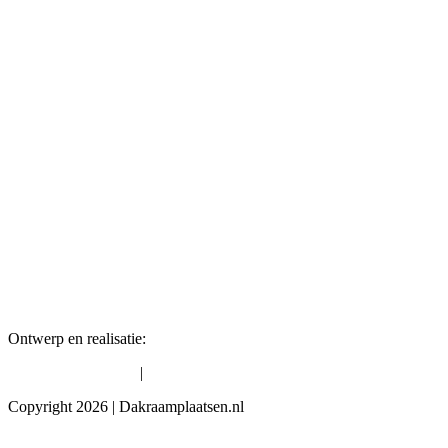
Ontwerp en realisatie:
David Webdesign
|
Algemene voorwaarden
Privacybeleid
Copyright 2026 | Dakraamplaatsen.nl