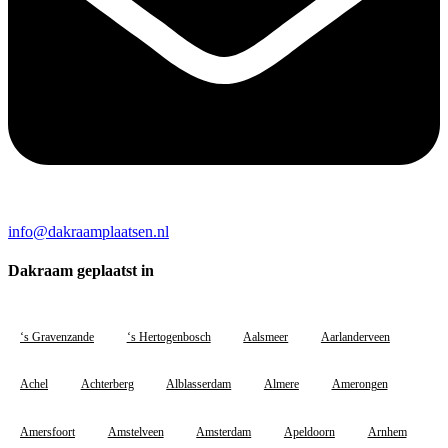
info@dakraamplaatsen.nl
Dakraam geplaatst in
‘s Gravenzande
‘s Hertogenbosch
Aalsmeer
Aarlanderveen
Achel
Achterberg
Alblasserdam
Almere
Amerongen
Amersfoort
Amstelveen
Amsterdam
Apeldoorn
Arnhem