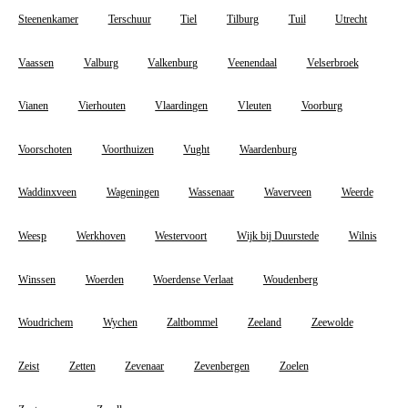
Steenenkamer
Terschuur
Tiel
Tilburg
Tuil
Utrecht
Vaassen
Valburg
Valkenburg
Veenendaal
Velserbroek
Vianen
Vierhouten
Vlaardingen
Vleuten
Voorburg
Voorschoten
Voorthuizen
Vught
Waardenburg
Waddinxveen
Wageningen
Wassenaar
Waverveen
Weerde
Weesp
Werkhoven
Westervoort
Wijk bij Duurstede
Wilnis
Winssen
Woerden
Woerdense Verlaat
Woudenberg
Woudrichem
Wychen
Zaltbommel
Zeeland
Zeewolde
Zeist
Zetten
Zevenaar
Zevenbergen
Zoelen