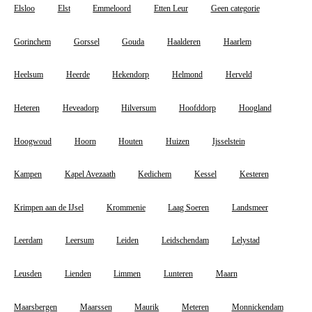
Elsloo
Elst
Emmeloord
Etten Leur
Geen categorie
Gorinchem
Gorssel
Gouda
Haalderen
Haarlem
Heelsum
Heerde
Hekendorp
Helmond
Herveld
Heteren
Heveadorp
Hilversum
Hoofddorp
Hoogland
Hoogwoud
Hoorn
Houten
Huizen
Ijsselstein
Kampen
Kapel Avezaath
Kedichem
Kessel
Kesteren
Krimpen aan de IJsel
Krommenie
Laag Soeren
Landsmeer
Leerdam
Leersum
Leiden
Leidschendam
Lelystad
Leusden
Lienden
Limmen
Lunteren
Maarn
Maarsbergen
Maarssen
Maurik
Meteren
Monnickendam