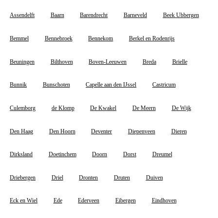
Assendelft
Baarn
Barendrecht
Barneveld
Beek Ubbergen
Bemmel
Bennebroek
Bennekom
Berkel en Rodenrijs
Beuningen
Bilthoven
Boven-Leeuwen
Breda
Brielle
Bunnik
Bunschoten
Capelle aan den IJssel
Castricum
Culemborg
de Klomp
De Kwakel
De Meern
De Wijk
Den Haag
Den Hoorn
Deventer
Diepenveen
Dieren
Dirksland
Doetinchem
Doorn
Dorst
Dreumel
Driebergen
Driel
Dronten
Druten
Duiven
Eck en Wiel
Ede
Ederveen
Eibergen
Eindhoven