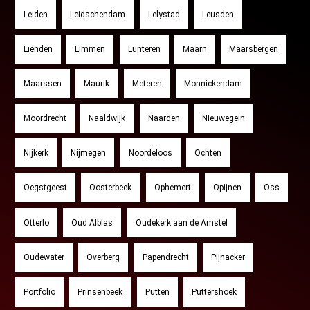
Leiden
Leidschendam
Lelystad
Leusden
Lienden
Limmen
Lunteren
Maarn
Maarsbergen
Maarssen
Maurik
Meteren
Monnickendam
Moordrecht
Naaldwijk
Naarden
Nieuwegein
Nijkerk
Nijmegen
Noordeloos
Ochten
Oegstgeest
Oosterbeek
Ophemert
Opijnen
Oss
Otterlo
Oud Alblas
Oudekerk aan de Amstel
Oudewater
Overberg
Papendrecht
Pijnacker
Portfolio
Prinsenbeek
Putten
Puttershoek