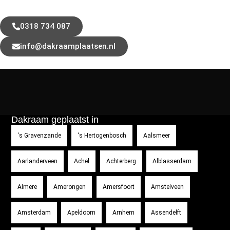
0318 734 087
info@dakraamplaatsen.nl
Dakraam geplaatst in
‘s Gravenzande
‘s Hertogenbosch
Aalsmeer
Aarlanderveen
Achel
Achterberg
Alblasserdam
Almere
Amerongen
Amersfoort
Amstelveen
Amsterdam
Apeldoorn
Arnhem
Assendelft