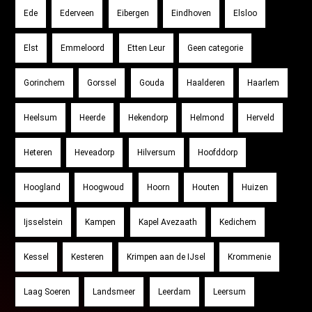
Ede
Ederveen
Eibergen
Eindhoven
Elsloo
Elst
Emmeloord
Etten Leur
Geen categorie
Gorinchem
Gorssel
Gouda
Haalderen
Haarlem
Heelsum
Heerde
Hekendorp
Helmond
Herveld
Heteren
Heveadorp
Hilversum
Hoofddorp
Hoogland
Hoogwoud
Hoorn
Houten
Huizen
Ijsselstein
Kampen
Kapel Avezaath
Kedichem
Kessel
Kesteren
Krimpen aan de IJsel
Krommenie
Laag Soeren
Landsmeer
Leerdam
Leersum