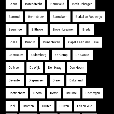
Baarn
Barendrecht
Barneveld
Beek Ubbergen
Bemmel
Bennebroek
Bennekom
Berkel en Rodenrijs
Beuningen
Bilthoven
Boven-Leeuwen
Breda
Brielle
Bunnik
Bunschoten
Capelle aan den IJssel
Castricum
Culemborg
de Klomp
De Kwakel
De Meern
De Wijk
Den Haag
Den Hoorn
Deventer
Diepenveen
Dieren
Dirksland
Doetinchem
Doorn
Dorst
Dreumel
Driebergen
Driel
Dronten
Druten
Duiven
Eck en Wiel