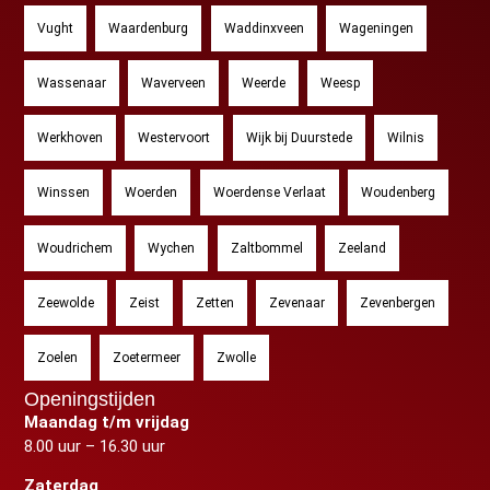
Vught
Waardenburg
Waddinxveen
Wageningen
Wassenaar
Waverveen
Weerde
Weesp
Werkhoven
Westervoort
Wijk bij Duurstede
Wilnis
Winssen
Woerden
Woerdense Verlaat
Woudenberg
Woudrichem
Wychen
Zaltbommel
Zeeland
Zeewolde
Zeist
Zetten
Zevenaar
Zevenbergen
Zoelen
Zoetermeer
Zwolle
Openingstijden
Maandag t/m vrijdag
8.00 uur – 16.30 uur
Zaterdag