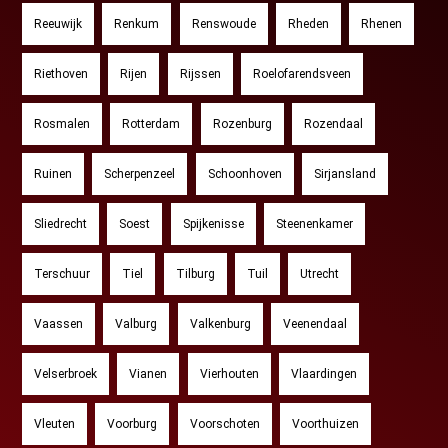
Reeuwijk
Renkum
Renswoude
Rheden
Rhenen
Riethoven
Rijen
Rijssen
Roelofarendsveen
Rosmalen
Rotterdam
Rozenburg
Rozendaal
Ruinen
Scherpenzeel
Schoonhoven
Sirjansland
Sliedrecht
Soest
Spijkenisse
Steenenkamer
Terschuur
Tiel
Tilburg
Tuil
Utrecht
Vaassen
Valburg
Valkenburg
Veenendaal
Velserbroek
Vianen
Vierhouten
Vlaardingen
Vleuten
Voorburg
Voorschoten
Voorthuizen