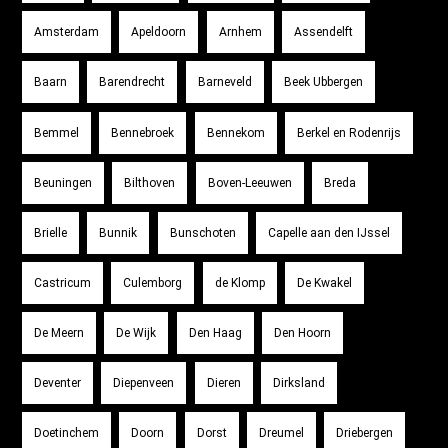
Amsterdam
Apeldoorn
Arnhem
Assendelft
Baarn
Barendrecht
Barneveld
Beek Ubbergen
Bemmel
Bennebroek
Bennekom
Berkel en Rodenrijs
Beuningen
Bilthoven
Boven-Leeuwen
Breda
Brielle
Bunnik
Bunschoten
Capelle aan den IJssel
Castricum
Culemborg
de Klomp
De Kwakel
De Meern
De Wijk
Den Haag
Den Hoorn
Deventer
Diepenveen
Dieren
Dirksland
Doetinchem
Doorn
Dorst
Dreumel
Driebergen