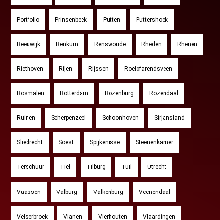
Portfolio
Prinsenbeek
Putten
Puttershoek
Reeuwijk
Renkum
Renswoude
Rheden
Rhenen
Riethoven
Rijen
Rijssen
Roelofarendsveen
Rosmalen
Rotterdam
Rozenburg
Rozendaal
Ruinen
Scherpenzeel
Schoonhoven
Sirjansland
Sliedrecht
Soest
Spijkenisse
Steenenkamer
Terschuur
Tiel
Tilburg
Tuil
Utrecht
Vaassen
Valburg
Valkenburg
Veenendaal
Velserbroek
Vianen
Vierhouten
Vlaardingen