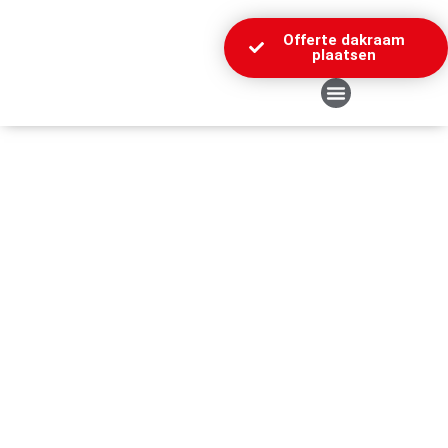
Offerte dakraam
plaatsen
Over Ons