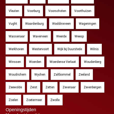
Vleuten
Voorburg
Voorschoten
Voorthuizen
Vught
Waardenburg
Waddinxveen
Wageningen
Wassenaar
Waverveen
Weerde
Weesp
Werkhoven
Westervoort
Wijk bij Duurstede
Wilnis
Winssen
Woerden
Woerdense Verlaat
Woudenberg
Woudrichem
Wychen
Zaltbommel
Zeeland
Zeewolde
Zeist
Zetten
Zevenaar
Zevenbergen
Zoelen
Zoetermeer
Zwolle
Openingstijden