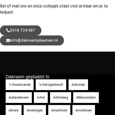
Bel of mail ons en onze collega’s staat voor je klaar om je te
helpen!
0318 734 087
info@dakraamplaatsen.nl
Dakraam geplaatst in
‘s Gravenzande
‘s Hertogenbosch
Aalsmeer
Aarlanderveen
Achel
Achterberg
Alblasserdam
Almere
Amerongen
Amersfoort
Amstelveen