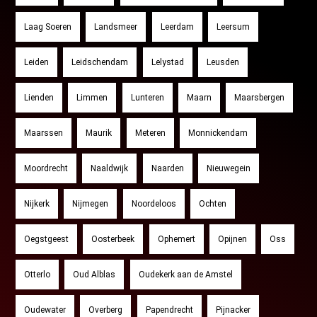
Laag Soeren
Landsmeer
Leerdam
Leersum
Leiden
Leidschendam
Lelystad
Leusden
Lienden
Limmen
Lunteren
Maarn
Maarsbergen
Maarssen
Maurik
Meteren
Monnickendam
Moordrecht
Naaldwijk
Naarden
Nieuwegein
Nijkerk
Nijmegen
Noordeloos
Ochten
Oegstgeest
Oosterbeek
Ophemert
Opijnen
Oss
Otterlo
Oud Alblas
Oudekerk aan de Amstel
Oudewater
Overberg
Papendrecht
Pijnacker