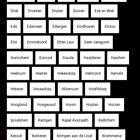
Driel
Dronten
Druten
Duiven
Eck en Wiel
Ede
Ederveen
Eibergen
Eindhoven
Elsloo
Elst
Emmeloord
Etten Leur
Geen categorie
Gorinchem
Gorssel
Gouda
Haalderen
Haarlem
Heelsum
Heerde
Hekendorp
Helmond
Herveld
Heteren
Heveadorp
Hilversum
Hoofddorp
Hoogland
Hoogwoud
Hoorn
Houten
Huizen
Ijsselstein
Kampen
Kapel Avezaath
Kedichem
Kessel
Kesteren
Krimpen aan de IJsel
Krommenie