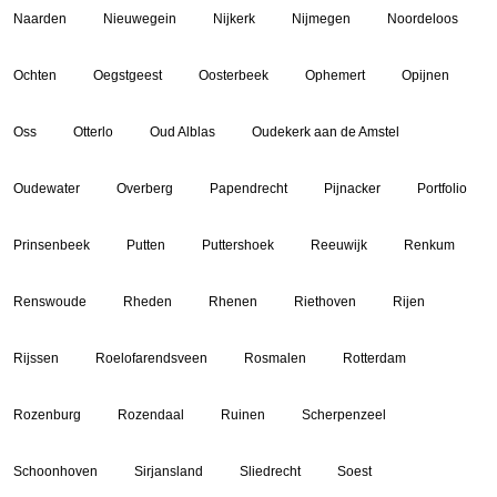
Naarden
Nieuwegein
Nijkerk
Nijmegen
Noordeloos
Ochten
Oegstgeest
Oosterbeek
Ophemert
Opijnen
Oss
Otterlo
Oud Alblas
Oudekerk aan de Amstel
Oudewater
Overberg
Papendrecht
Pijnacker
Portfolio
Prinsenbeek
Putten
Puttershoek
Reeuwijk
Renkum
Renswoude
Rheden
Rhenen
Riethoven
Rijen
Rijssen
Roelofarendsveen
Rosmalen
Rotterdam
Rozenburg
Rozendaal
Ruinen
Scherpenzeel
Schoonhoven
Sirjansland
Sliedrecht
Soest