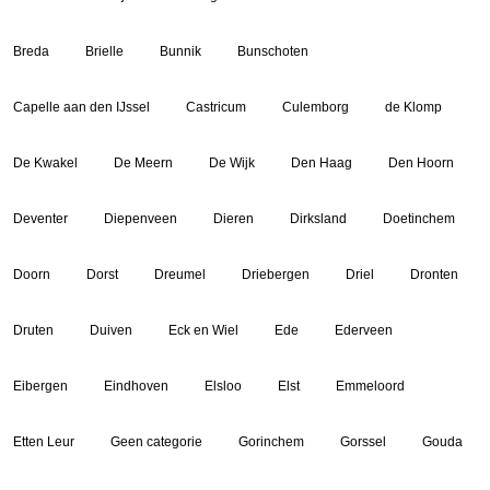
Breda
Brielle
Bunnik
Bunschoten
Capelle aan den IJssel
Castricum
Culemborg
de Klomp
De Kwakel
De Meern
De Wijk
Den Haag
Den Hoorn
Deventer
Diepenveen
Dieren
Dirksland
Doetinchem
Doorn
Dorst
Dreumel
Driebergen
Driel
Dronten
Druten
Duiven
Eck en Wiel
Ede
Ederveen
Eibergen
Eindhoven
Elsloo
Elst
Emmeloord
Etten Leur
Geen categorie
Gorinchem
Gorssel
Gouda