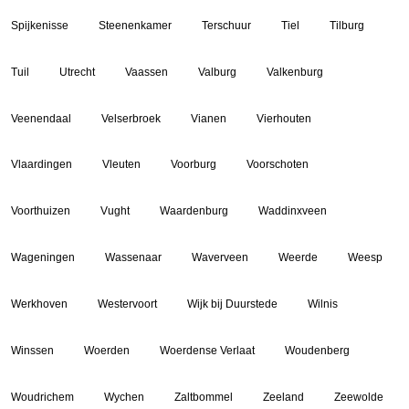
Spijkenisse
Steenenkamer
Terschuur
Tiel
Tilburg
Tuil
Utrecht
Vaassen
Valburg
Valkenburg
Veenendaal
Velserbroek
Vianen
Vierhouten
Vlaardingen
Vleuten
Voorburg
Voorschoten
Voorthuizen
Vught
Waardenburg
Waddinxveen
Wageningen
Wassenaar
Waverveen
Weerde
Weesp
Werkhoven
Westervoort
Wijk bij Duurstede
Wilnis
Winssen
Woerden
Woerdense Verlaat
Woudenberg
Woudrichem
Wychen
Zaltbommel
Zeeland
Zeewolde