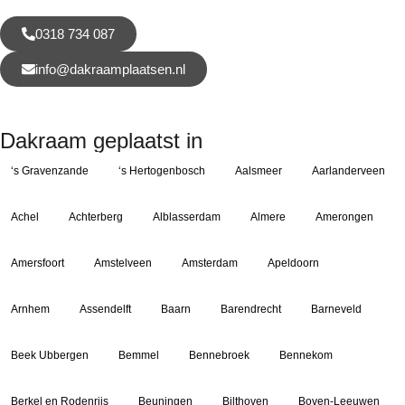
0318 734 087
info@dakraamplaatsen.nl
Dakraam geplaatst in
‘s Gravenzande
‘s Hertogenbosch
Aalsmeer
Aarlanderveen
Achel
Achterberg
Alblasserdam
Almere
Amerongen
Amersfoort
Amstelveen
Amsterdam
Apeldoorn
Arnhem
Assendelft
Baarn
Barendrecht
Barneveld
Beek Ubbergen
Bemmel
Bennebroek
Bennekom
Berkel en Rodenrijs
Beuningen
Bilthoven
Boven-Leeuwen