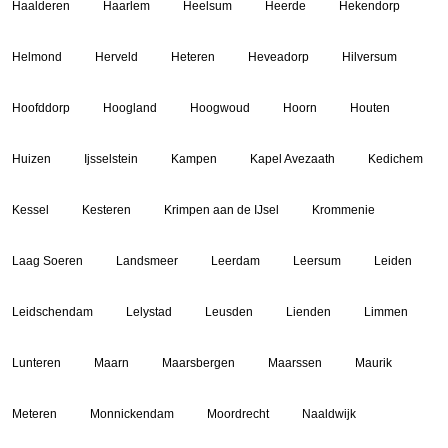
Haalderen
Haarlem
Heelsum
Heerde
Hekendorp
Helmond
Herveld
Heteren
Heveadorp
Hilversum
Hoofddorp
Hoogland
Hoogwoud
Hoorn
Houten
Huizen
Ijsselstein
Kampen
Kapel Avezaath
Kedichem
Kessel
Kesteren
Krimpen aan de IJsel
Krommenie
Laag Soeren
Landsmeer
Leerdam
Leersum
Leiden
Leidschendam
Lelystad
Leusden
Lienden
Limmen
Lunteren
Maarn
Maarsbergen
Maarssen
Maurik
Meteren
Monnickendam
Moordrecht
Naaldwijk