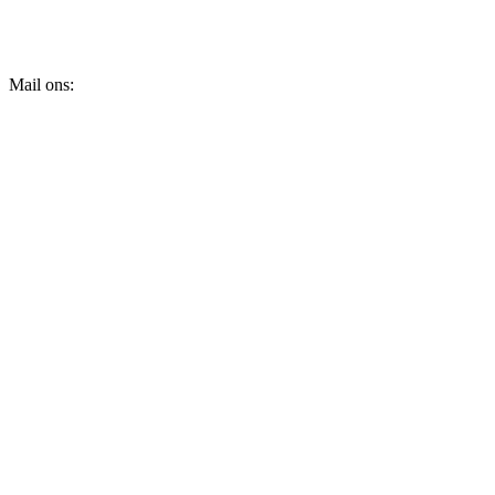
Mail ons:
info@dakraamplaatsen.nl