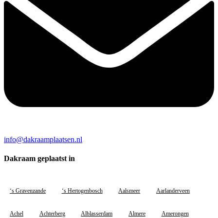
info@dakraamplaatsen.nl
Dakraam geplaatst in
‘s Gravenzande
‘s Hertogenbosch
Aalsmeer
Aarlanderveen
Achel
Achterberg
Alblasserdam
Almere
Amerongen