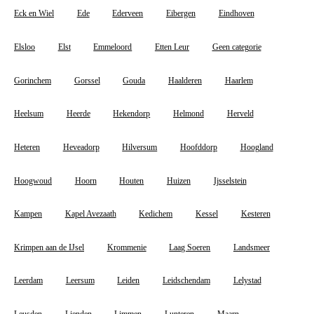
Eck en Wiel
Ede
Ederveen
Eibergen
Eindhoven
Elsloo
Elst
Emmeloord
Etten Leur
Geen categorie
Gorinchem
Gorssel
Gouda
Haalderen
Haarlem
Heelsum
Heerde
Hekendorp
Helmond
Herveld
Heteren
Heveadorp
Hilversum
Hoofddorp
Hoogland
Hoogwoud
Hoorn
Houten
Huizen
Ijsselstein
Kampen
Kapel Avezaath
Kedichem
Kessel
Kesteren
Krimpen aan de IJsel
Krommenie
Laag Soeren
Landsmeer
Leerdam
Leersum
Leiden
Leidschendam
Lelystad