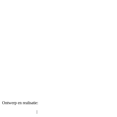
Ontwerp en realisatie:
David Webdesign
|
Algemene voorwaarden
Privacybeleid