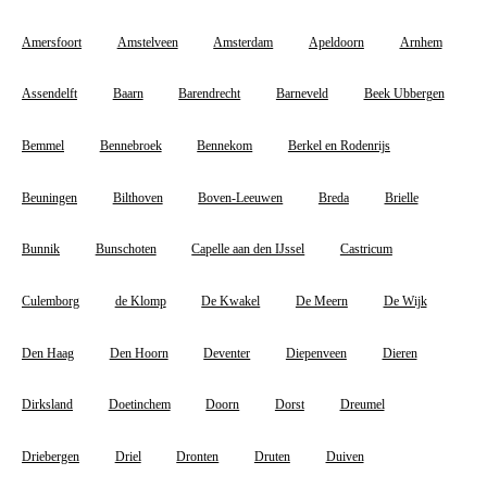
Amersfoort
Amstelveen
Amsterdam
Apeldoorn
Arnhem
Assendelft
Baarn
Barendrecht
Barneveld
Beek Ubbergen
Bemmel
Bennebroek
Bennekom
Berkel en Rodenrijs
Beuningen
Bilthoven
Boven-Leeuwen
Breda
Brielle
Bunnik
Bunschoten
Capelle aan den IJssel
Castricum
Culemborg
de Klomp
De Kwakel
De Meern
De Wijk
Den Haag
Den Hoorn
Deventer
Diepenveen
Dieren
Dirksland
Doetinchem
Doorn
Dorst
Dreumel
Driebergen
Driel
Dronten
Druten
Duiven