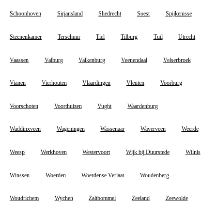
Schoonhoven
Sirjansland
Sliedrecht
Soest
Spijkenisse
Steenenkamer
Terschuur
Tiel
Tilburg
Tuil
Utrecht
Vaassen
Valburg
Valkenburg
Veenendaal
Velserbroek
Vianen
Vierhouten
Vlaardingen
Vleuten
Voorburg
Voorschoten
Voorthuizen
Vught
Waardenburg
Waddinxveen
Wageningen
Wassenaar
Waverveen
Weerde
Weesp
Werkhoven
Westervoort
Wijk bij Duurstede
Wilnis
Winssen
Woerden
Woerdense Verlaat
Woudenberg
Woudrichem
Wychen
Zaltbommel
Zeeland
Zeewolde