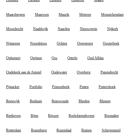
Leusden
Lienden
Limmen
Lunteren
Maarn
Maarsbergen
Maarssen
Maurik
Meteren
Monnickendam
Moordrecht
Naaldwijk
Naarden
Nieuwegein
Nijkerk
Nijmegen
Noordeloos
Ochten
Oegstgeest
Oosterbeek
Ophemert
Opijnen
Oss
Otterlo
Oud Alblas
Oudekerk aan de Amstel
Oudewater
Overberg
Papendrecht
Pijnacker
Portfolio
Prinsenbeek
Putten
Puttershoek
Reeuwijk
Renkum
Renswoude
Rheden
Rhenen
Riethoven
Rijen
Rijssen
Roelofarendsveen
Rosmalen
Rotterdam
Rozenburg
Rozendaal
Ruinen
Scherpenzeel