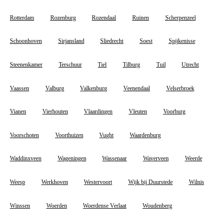
Rotterdam
Rozenburg
Rozendaal
Ruinen
Scherpenzeel
Schoonhoven
Sirjansland
Sliedrecht
Soest
Spijkenisse
Steenenkamer
Terschuur
Tiel
Tilburg
Tuil
Utrecht
Vaassen
Valburg
Valkenburg
Veenendaal
Velserbroek
Vianen
Vierhouten
Vlaardingen
Vleuten
Voorburg
Voorschoten
Voorthuizen
Vught
Waardenburg
Waddinxveen
Wageningen
Wassenaar
Waverveen
Weerde
Weesp
Werkhoven
Westervoort
Wijk bij Duurstede
Wilnis
Winssen
Woerden
Woerdense Verlaat
Woudenberg