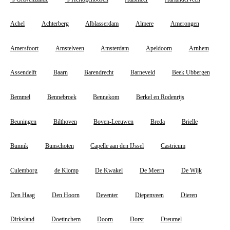
Achel
Achterberg
Alblasserdam
Almere
Amerongen
Amersfoort
Amstelveen
Amsterdam
Apeldoorn
Arnhem
Assendelft
Baarn
Barendrecht
Barneveld
Beek Ubbergen
Bemmel
Bennebroek
Bennekom
Berkel en Rodenrijs
Beuningen
Bilthoven
Boven-Leeuwen
Breda
Brielle
Bunnik
Bunschoten
Capelle aan den IJssel
Castricum
Culemborg
de Klomp
De Kwakel
De Meern
De Wijk
Den Haag
Den Hoorn
Deventer
Diepenveen
Dieren
Dirksland
Doetinchem
Doorn
Dorst
Dreumel