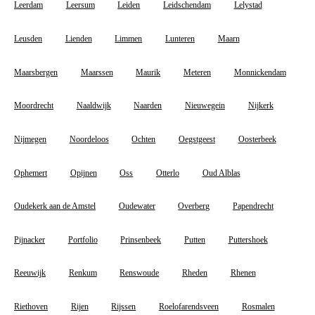
Leerdam
Leersum
Leiden
Leidschendam
Lelystad
Leusden
Lienden
Limmen
Lunteren
Maarn
Maarsbergen
Maarssen
Maurik
Meteren
Monnickendam
Moordrecht
Naaldwijk
Naarden
Nieuwegein
Nijkerk
Nijmegen
Noordeloos
Ochten
Oegstgeest
Oosterbeek
Ophemert
Opijnen
Oss
Otterlo
Oud Alblas
Oudekerk aan de Amstel
Oudewater
Overberg
Papendrecht
Pijnacker
Portfolio
Prinsenbeek
Putten
Puttershoek
Reeuwijk
Renkum
Renswoude
Rheden
Rhenen
Riethoven
Rijen
Rijssen
Roelofarendsveen
Rosmalen