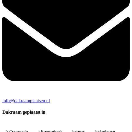
info@dakraamplaatsen.nl
Dakraam geplaatst in
‘s Gravenzande
‘s Hertogenbosch
Aalsmeer
Aarlanderveen