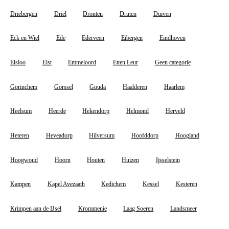
Driebergen
Driel
Dronten
Druten
Duiven
Eck en Wiel
Ede
Ederveen
Eibergen
Eindhoven
Elsloo
Elst
Emmeloord
Etten Leur
Geen categorie
Gorinchem
Gorssel
Gouda
Haalderen
Haarlem
Heelsum
Heerde
Hekendorp
Helmond
Herveld
Heteren
Heveadorp
Hilversum
Hoofddorp
Hoogland
Hoogwoud
Hoorn
Houten
Huizen
Ijsselstein
Kampen
Kapel Avezaath
Kedichem
Kessel
Kesteren
Krimpen aan de IJsel
Krommenie
Laag Soeren
Landsmeer