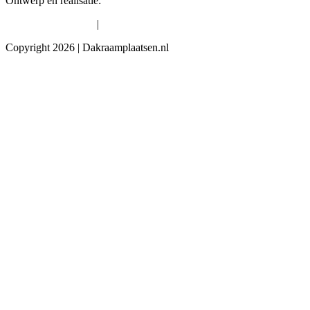
Ontwerp en realisatie:
David Webdesign
|
Algemene voorwaarden
Privacybeleid
Copyright 2026 | Dakraamplaatsen.nl