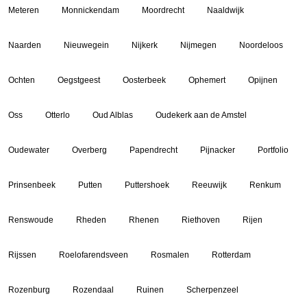
Meteren
Monnickendam
Moordrecht
Naaldwijk
Naarden
Nieuwegein
Nijkerk
Nijmegen
Noordeloos
Ochten
Oegstgeest
Oosterbeek
Ophemert
Opijnen
Oss
Otterlo
Oud Alblas
Oudekerk aan de Amstel
Oudewater
Overberg
Papendrecht
Pijnacker
Portfolio
Prinsenbeek
Putten
Puttershoek
Reeuwijk
Renkum
Renswoude
Rheden
Rhenen
Riethoven
Rijen
Rijssen
Roelofarendsveen
Rosmalen
Rotterdam
Rozenburg
Rozendaal
Ruinen
Scherpenzeel