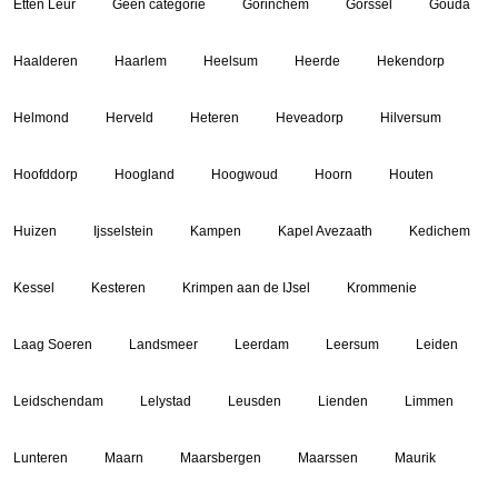
Etten Leur
Geen categorie
Gorinchem
Gorssel
Gouda
Haalderen
Haarlem
Heelsum
Heerde
Hekendorp
Helmond
Herveld
Heteren
Heveadorp
Hilversum
Hoofddorp
Hoogland
Hoogwoud
Hoorn
Houten
Huizen
Ijsselstein
Kampen
Kapel Avezaath
Kedichem
Kessel
Kesteren
Krimpen aan de IJsel
Krommenie
Laag Soeren
Landsmeer
Leerdam
Leersum
Leiden
Leidschendam
Lelystad
Leusden
Lienden
Limmen
Lunteren
Maarn
Maarsbergen
Maarssen
Maurik