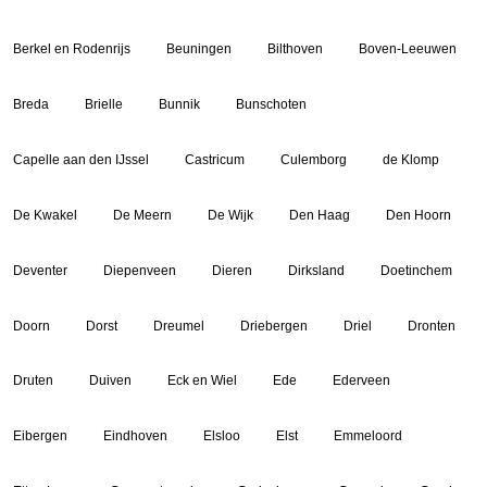
Berkel en Rodenrijs
Beuningen
Bilthoven
Boven-Leeuwen
Breda
Brielle
Bunnik
Bunschoten
Capelle aan den IJssel
Castricum
Culemborg
de Klomp
De Kwakel
De Meern
De Wijk
Den Haag
Den Hoorn
Deventer
Diepenveen
Dieren
Dirksland
Doetinchem
Doorn
Dorst
Dreumel
Driebergen
Driel
Dronten
Druten
Duiven
Eck en Wiel
Ede
Ederveen
Eibergen
Eindhoven
Elsloo
Elst
Emmeloord