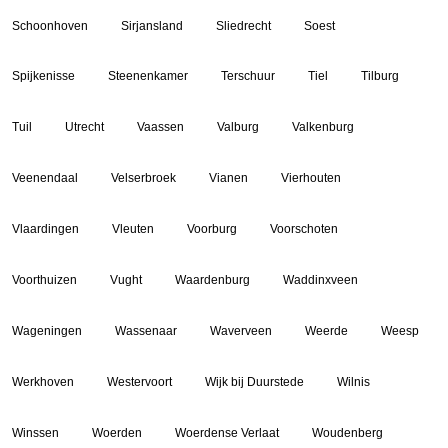
Schoonhoven
Sirjansland
Sliedrecht
Soest
Spijkenisse
Steenenkamer
Terschuur
Tiel
Tilburg
Tuil
Utrecht
Vaassen
Valburg
Valkenburg
Veenendaal
Velserbroek
Vianen
Vierhouten
Vlaardingen
Vleuten
Voorburg
Voorschoten
Voorthuizen
Vught
Waardenburg
Waddinxveen
Wageningen
Wassenaar
Waverveen
Weerde
Weesp
Werkhoven
Westervoort
Wijk bij Duurstede
Wilnis
Winssen
Woerden
Woerdense Verlaat
Woudenberg