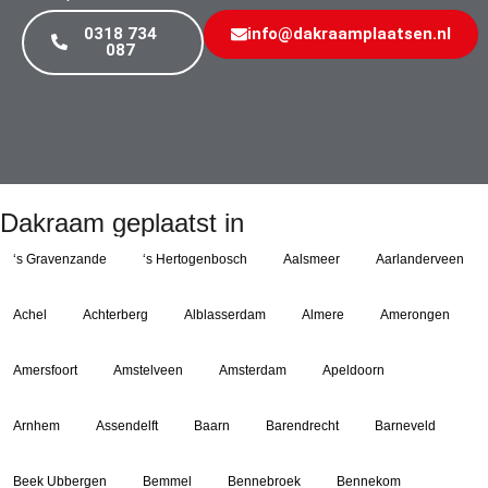
0318 734
info@dakraamplaatsen.nl
087
Dakraam geplaatst in
‘s Gravenzande
‘s Hertogenbosch
Aalsmeer
Aarlanderveen
Achel
Achterberg
Alblasserdam
Almere
Amerongen
Amersfoort
Amstelveen
Amsterdam
Apeldoorn
Arnhem
Assendelft
Baarn
Barendrecht
Barneveld
Beek Ubbergen
Bemmel
Bennebroek
Bennekom