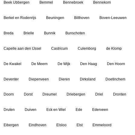
Beek Ubbergen
Bemmel
Bennebroek
Bennekom
Berkel en Rodenrijs
Beuningen
Bilthoven
Boven-Leeuwen
Breda
Brielle
Bunnik
Bunschoten
Capelle aan den IJssel
Castricum
Culemborg
de Klomp
De Kwakel
De Meern
De Wijk
Den Haag
Den Hoorn
Deventer
Diepenveen
Dieren
Dirksland
Doetinchem
Doorn
Dorst
Dreumel
Driebergen
Driel
Dronten
Druten
Duiven
Eck en Wiel
Ede
Ederveen
Eibergen
Eindhoven
Elsloo
Elst
Emmeloord