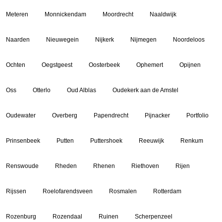
Meteren
Monnickendam
Moordrecht
Naaldwijk
Naarden
Nieuwegein
Nijkerk
Nijmegen
Noordeloos
Ochten
Oegstgeest
Oosterbeek
Ophemert
Opijnen
Oss
Otterlo
Oud Alblas
Oudekerk aan de Amstel
Oudewater
Overberg
Papendrecht
Pijnacker
Portfolio
Prinsenbeek
Putten
Puttershoek
Reeuwijk
Renkum
Renswoude
Rheden
Rhenen
Riethoven
Rijen
Rijssen
Roelofarendsveen
Rosmalen
Rotterdam
Rozenburg
Rozendaal
Ruinen
Scherpenzeel