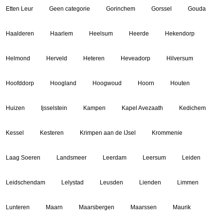
Etten Leur
Geen categorie
Gorinchem
Gorssel
Gouda
Haalderen
Haarlem
Heelsum
Heerde
Hekendorp
Helmond
Herveld
Heteren
Heveadorp
Hilversum
Hoofddorp
Hoogland
Hoogwoud
Hoorn
Houten
Huizen
Ijsselstein
Kampen
Kapel Avezaath
Kedichem
Kessel
Kesteren
Krimpen aan de IJsel
Krommenie
Laag Soeren
Landsmeer
Leerdam
Leersum
Leiden
Leidschendam
Lelystad
Leusden
Lienden
Limmen
Lunteren
Maarn
Maarsbergen
Maarssen
Maurik