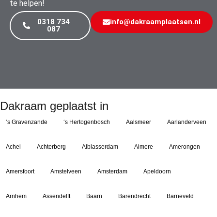
te helpen!
0318 734
info@dakraamplaatsen.nl
087
Dakraam geplaatst in
‘s Gravenzande
‘s Hertogenbosch
Aalsmeer
Aarlanderveen
Achel
Achterberg
Alblasserdam
Almere
Amerongen
Amersfoort
Amstelveen
Amsterdam
Apeldoorn
Arnhem
Assendelft
Baarn
Barendrecht
Barneveld