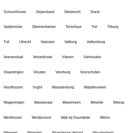
Schoonhoven
Sirjansland
Sliedrecht
Soest
Spijkenisse
Steenenkamer
Terschuur
Tiel
Tilburg
Tuil
Utrecht
Vaassen
Valburg
Valkenburg
Veenendaal
Velserbroek
Vianen
Vierhouten
Vlaardingen
Vleuten
Voorburg
Voorschoten
Voorthuizen
Vught
Waardenburg
Waddinxveen
Wageningen
Wassenaar
Waverveen
Weerde
Weesp
Werkhoven
Westervoort
Wijk bij Duurstede
Wilnis
Winssen
Woerden
Woerdense Verlaat
Woudenberg