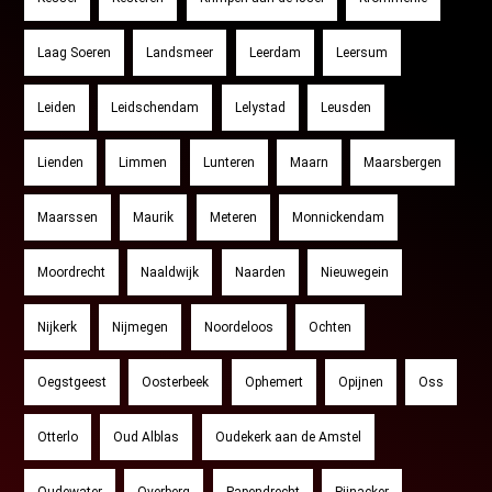
Laag Soeren
Landsmeer
Leerdam
Leersum
Leiden
Leidschendam
Lelystad
Leusden
Lienden
Limmen
Lunteren
Maarn
Maarsbergen
Maarssen
Maurik
Meteren
Monnickendam
Moordrecht
Naaldwijk
Naarden
Nieuwegein
Nijkerk
Nijmegen
Noordeloos
Ochten
Oegstgeest
Oosterbeek
Ophemert
Opijnen
Oss
Otterlo
Oud Alblas
Oudekerk aan de Amstel