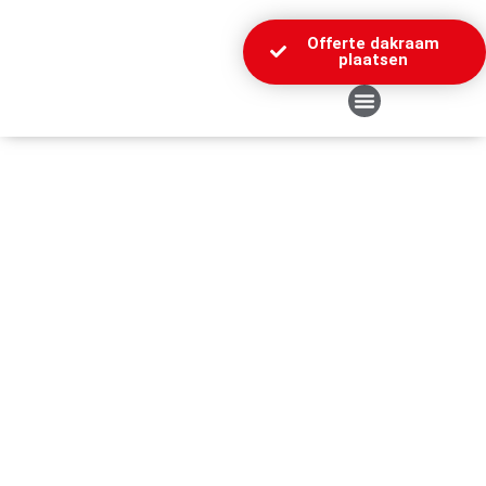
Offerte dakraam
plaatsen
Over Ons