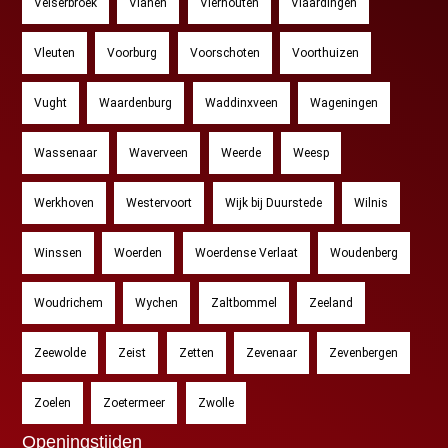
Velserbroek
Vianen
Vierhouten
Vlaardingen
Vleuten
Voorburg
Voorschoten
Voorthuizen
Vught
Waardenburg
Waddinxveen
Wageningen
Wassenaar
Waverveen
Weerde
Weesp
Werkhoven
Westervoort
Wijk bij Duurstede
Wilnis
Winssen
Woerden
Woerdense Verlaat
Woudenberg
Woudrichem
Wychen
Zaltbommel
Zeeland
Zeewolde
Zeist
Zetten
Zevenaar
Zevenbergen
Zoelen
Zoetermeer
Zwolle
Openingstijden