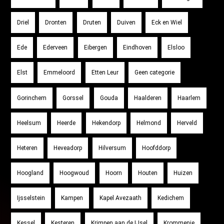
Driel
Dronten
Druten
Duiven
Eck en Wiel
Ede
Ederveen
Eibergen
Eindhoven
Elsloo
Elst
Emmeloord
Etten Leur
Geen categorie
Gorinchem
Gorssel
Gouda
Haalderen
Haarlem
Heelsum
Heerde
Hekendorp
Helmond
Herveld
Heteren
Heveadorp
Hilversum
Hoofddorp
Hoogland
Hoogwoud
Hoorn
Houten
Huizen
Ijsselstein
Kampen
Kapel Avezaath
Kedichem
Kessel
Kesteren
Krimpen aan de IJsel
Krommenie