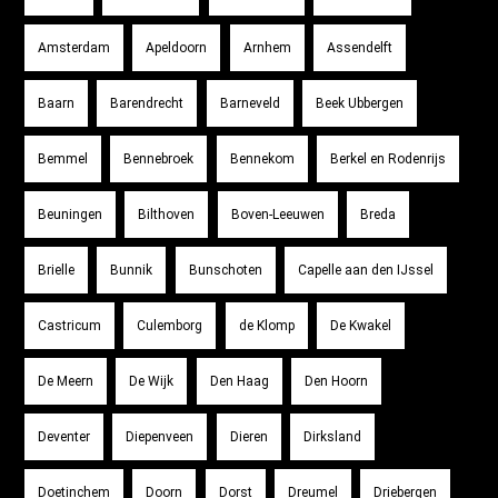
Amsterdam
Apeldoorn
Arnhem
Assendelft
Baarn
Barendrecht
Barneveld
Beek Ubbergen
Bemmel
Bennebroek
Bennekom
Berkel en Rodenrijs
Beuningen
Bilthoven
Boven-Leeuwen
Breda
Brielle
Bunnik
Bunschoten
Capelle aan den IJssel
Castricum
Culemborg
de Klomp
De Kwakel
De Meern
De Wijk
Den Haag
Den Hoorn
Deventer
Diepenveen
Dieren
Dirksland
Doetinchem
Doorn
Dorst
Dreumel
Driebergen