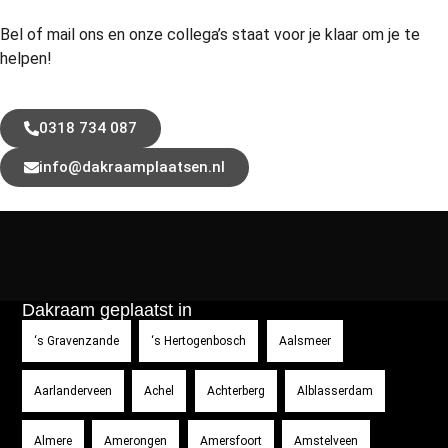
Bel of mail ons en onze collega’s staat voor je klaar om je te
helpen!
0318 734 087
info@dakraamplaatsen.nl
Dakraam geplaatst in
‘s Gravenzande
‘s Hertogenbosch
Aalsmeer
Aarlanderveen
Achel
Achterberg
Alblasserdam
Almere
Amerongen
Amersfoort
Amstelveen