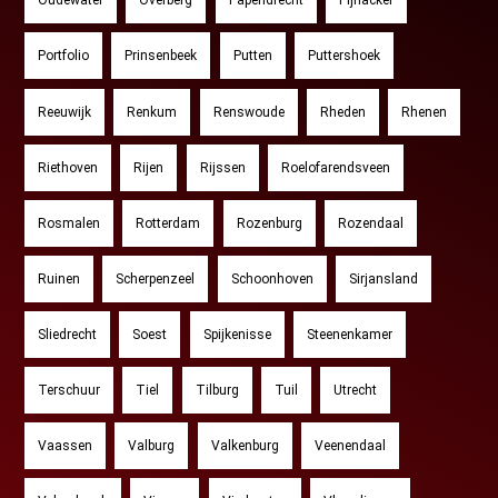
Oudewater
Overberg
Papendrecht
Pijnacker
Portfolio
Prinsenbeek
Putten
Puttershoek
Reeuwijk
Renkum
Renswoude
Rheden
Rhenen
Riethoven
Rijen
Rijssen
Roelofarendsveen
Rosmalen
Rotterdam
Rozenburg
Rozendaal
Ruinen
Scherpenzeel
Schoonhoven
Sirjansland
Sliedrecht
Soest
Spijkenisse
Steenenkamer
Terschuur
Tiel
Tilburg
Tuil
Utrecht
Vaassen
Valburg
Valkenburg
Veenendaal