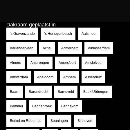
Dakraam geplaatst in
‘s Gravenzande
‘s Hertogenbosch
Aalsmeer
Aarlanderveen
Achel
Achterberg
Alblasserdam
Almere
Amerongen
Amersfoort
Amstelveen
Amsterdam
Apeldoorn
Arnhem
Assendelft
Baarn
Barendrecht
Barneveld
Beek Ubbergen
Bemmel
Bennebroek
Bennekom
Berkel en Rodenrijs
Beuningen
Bilthoven