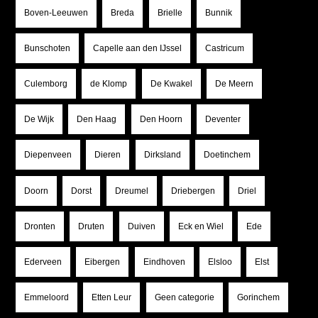
Boven-Leeuwen
Breda
Brielle
Bunnik
Bunschoten
Capelle aan den IJssel
Castricum
Culemborg
de Klomp
De Kwakel
De Meern
De Wijk
Den Haag
Den Hoorn
Deventer
Diepenveen
Dieren
Dirksland
Doetinchem
Doorn
Dorst
Dreumel
Driebergen
Driel
Dronten
Druten
Duiven
Eck en Wiel
Ede
Ederveen
Eibergen
Eindhoven
Elsloo
Elst
Emmeloord
Etten Leur
Geen categorie
Gorinchem