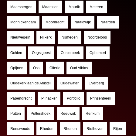
Maarsbergen
Maarssen
Maurik
Meteren
Monnickendam
Moordrecht
Naaldwijk
Naarden
Nieuwegein
Nijkerk
Nijmegen
Noordeloos
Ochten
Oegstgeest
Oosterbeek
Ophemert
Opijnen
Oss
Otterlo
Oud Alblas
Oudekerk aan de Amstel
Oudewater
Overberg
Papendrecht
Pijnacker
Portfolio
Prinsenbeek
Putten
Puttershoek
Reeuwijk
Renkum
Renswoude
Rheden
Rhenen
Riethoven
Rijen