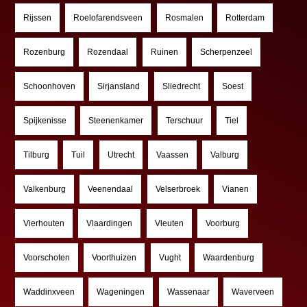
Rijssen
Roelofarendsveen
Rosmalen
Rotterdam
Rozenburg
Rozendaal
Ruinen
Scherpenzeel
Schoonhoven
Sirjansland
Sliedrecht
Soest
Spijkenisse
Steenenkamer
Terschuur
Tiel
Tilburg
Tuil
Utrecht
Vaassen
Valburg
Valkenburg
Veenendaal
Velserbroek
Vianen
Vierhouten
Vlaardingen
Vleuten
Voorburg
Voorschoten
Voorthuizen
Vught
Waardenburg
Waddinxveen
Wageningen
Wassenaar
Waverveen