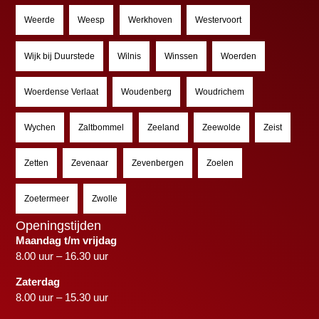
Weerde
Weesp
Werkhoven
Westervoort
Wijk bij Duurstede
Wilnis
Winssen
Woerden
Woerdense Verlaat
Woudenberg
Woudrichem
Wychen
Zaltbommel
Zeeland
Zeewolde
Zeist
Zetten
Zevenaar
Zevenbergen
Zoelen
Zoetermeer
Zwolle
Openingstijden
Maandag t/m vrijdag
8.00 uur – 16.30 uur
Zaterdag
8.00 uur – 15.30 uur