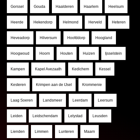
Gorssel
Gouda
Haalderen
Haarlem
Heelsum
Heerde
Hekendorp
Helmond
Herveld
Heteren
Heveadorp
Hilversum
Hoofddorp
Hoogland
Hoogwoud
Hoorn
Houten
Huizen
Ijsselstein
Kampen
Kapel Avezaath
Kedichem
Kessel
Kesteren
Krimpen aan de IJsel
Krommenie
Laag Soeren
Landsmeer
Leerdam
Leersum
Leiden
Leidschendam
Lelystad
Leusden
Lienden
Limmen
Lunteren
Maarn