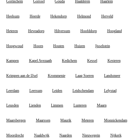
Gorinchem
Gorssel
Gouda
Haalderen
Haarlem
Heelsum
Heerde
Hekendorp
Helmond
Herveld
Heteren
Heveadorp
Hilversum
Hoofddorp
Hoogland
Hoogwoud
Hoorn
Houten
Huizen
Ijsselstein
Kampen
Kapel Avezaath
Kedichem
Kessel
Kesteren
Krimpen aan de IJsel
Krommenie
Laag Soeren
Landsmeer
Leerdam
Leersum
Leiden
Leidschendam
Lelystad
Leusden
Lienden
Limmen
Lunteren
Maarn
Maarsbergen
Maarssen
Maurik
Meteren
Monnickendam
Moordrecht
Naaldwijk
Naarden
Nieuwegein
Nijkerk