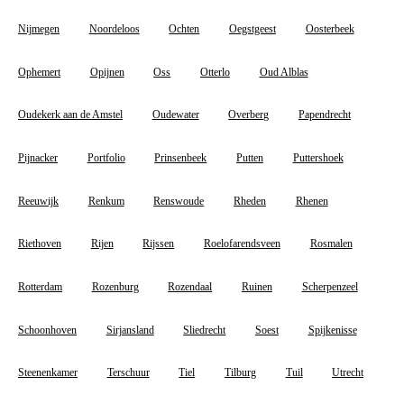
Nijmegen
Noordeloos
Ochten
Oegstgeest
Oosterbeek
Ophemert
Opijnen
Oss
Otterlo
Oud Alblas
Oudekerk aan de Amstel
Oudewater
Overberg
Papendrecht
Pijnacker
Portfolio
Prinsenbeek
Putten
Puttershoek
Reeuwijk
Renkum
Renswoude
Rheden
Rhenen
Riethoven
Rijen
Rijssen
Roelofarendsveen
Rosmalen
Rotterdam
Rozenburg
Rozendaal
Ruinen
Scherpenzeel
Schoonhoven
Sirjansland
Sliedrecht
Soest
Spijkenisse
Steenenkamer
Terschuur
Tiel
Tilburg
Tuil
Utrecht