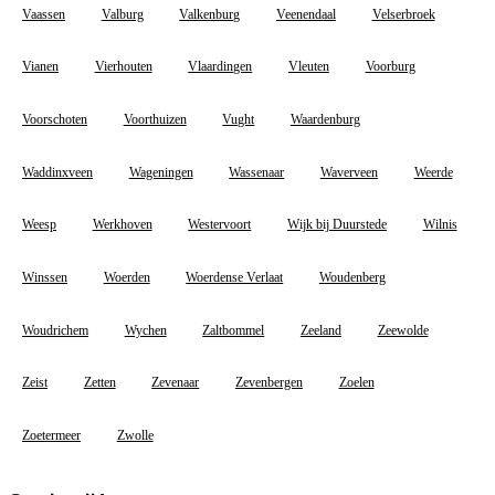
Vaassen
Valburg
Valkenburg
Veenendaal
Velserbroek
Vianen
Vierhouten
Vlaardingen
Vleuten
Voorburg
Voorschoten
Voorthuizen
Vught
Waardenburg
Waddinxveen
Wageningen
Wassenaar
Waverveen
Weerde
Weesp
Werkhoven
Westervoort
Wijk bij Duurstede
Wilnis
Winssen
Woerden
Woerdense Verlaat
Woudenberg
Woudrichem
Wychen
Zaltbommel
Zeeland
Zeewolde
Zeist
Zetten
Zevenaar
Zevenbergen
Zoelen
Zoetermeer
Zwolle