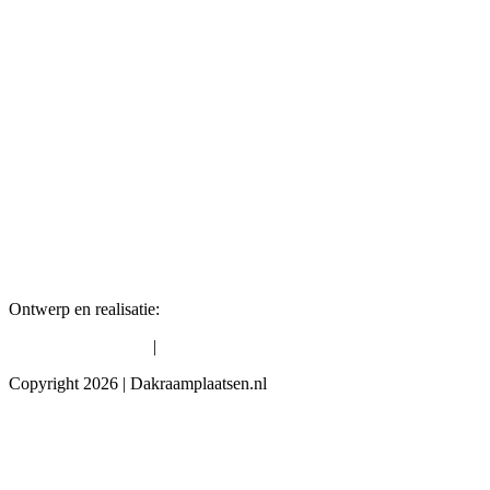
Ontwerp en realisatie:
David Webdesign
|
Algemene voorwaarden
Privacybeleid
Copyright 2026 | Dakraamplaatsen.nl