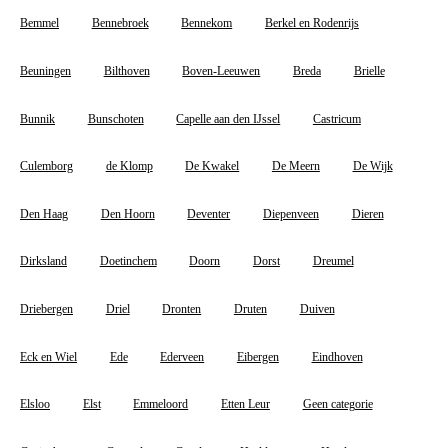
Bemmel
Bennebroek
Bennekom
Berkel en Rodenrijs
Beuningen
Bilthoven
Boven-Leeuwen
Breda
Brielle
Bunnik
Bunschoten
Capelle aan den IJssel
Castricum
Culemborg
de Klomp
De Kwakel
De Meern
De Wijk
Den Haag
Den Hoorn
Deventer
Diepenveen
Dieren
Dirksland
Doetinchem
Doorn
Dorst
Dreumel
Driebergen
Driel
Dronten
Druten
Duiven
Eck en Wiel
Ede
Ederveen
Eibergen
Eindhoven
Elsloo
Elst
Emmeloord
Etten Leur
Geen categorie