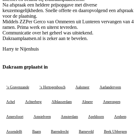
Na afspraak een heldere prijsopgave met diverse
keuzemogelijkheden. Snelle offerte en daaropvolgend een afspraak
voor de plaatsing.
Middels ZZPer Gerco van Ommeren uit Lunteren vervangen van 4
ramen. Prima werk en uiterst tevreden.
Communicatie over het geheel was uitstekend.
Dakraamplaatsen.nl is zeker aan te bevelen.
Harry te Nijenhuis
Dakraam geplaatst in
‘s Gravenzande
‘s Hertogenbosch
Aalsmeer
Aarlanderveen
Achel
Achterberg
Alblasserdam
Almere
Amerongen
Amersfoort
Amstelveen
Amsterdam
Apeldoorn
Arnhem
Assendelft
Baarn
Barendrecht
Barneveld
Beek Ubbergen