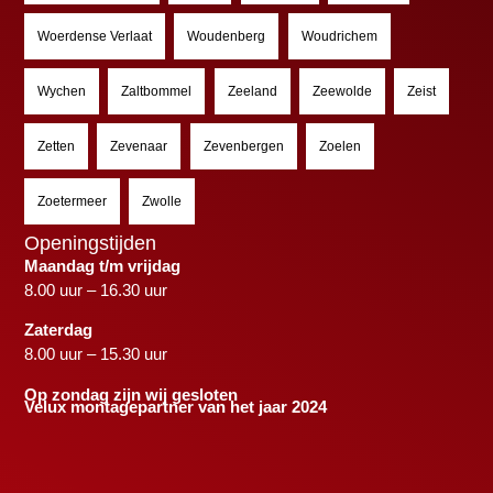
Woerdense Verlaat
Woudenberg
Woudrichem
Wychen
Zaltbommel
Zeeland
Zeewolde
Zeist
Zetten
Zevenaar
Zevenbergen
Zoelen
Zoetermeer
Zwolle
Openingstijden
Maandag t/m vrijdag
8.00 uur – 16.30 uur
Zaterdag
8.00 uur – 15.30 uur
Op zondag zijn wij gesloten
Velux montagepartner van het jaar 2024