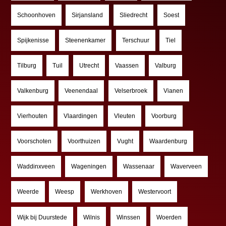
Schoonhoven
Sirjansland
Sliedrecht
Soest
Spijkenisse
Steenenkamer
Terschuur
Tiel
Tilburg
Tuil
Utrecht
Vaassen
Valburg
Valkenburg
Veenendaal
Velserbroek
Vianen
Vierhouten
Vlaardingen
Vleuten
Voorburg
Voorschoten
Voorthuizen
Vught
Waardenburg
Waddinxveen
Wageningen
Wassenaar
Waverveen
Weerde
Weesp
Werkhoven
Westervoort
Wijk bij Duurstede
Wilnis
Winssen
Woerden