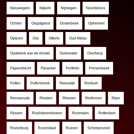
Nieuwegein
Nijkerk
Nijmegen
Noordeloos
Ochten
Oegstgeest
Oosterbeek
Ophemert
Opijnen
Oss
Otterlo
Oud Alblas
Oudekerk aan de Amstel
Oudewater
Overberg
Papendrecht
Pijnacker
Portfolio
Prinsenbeek
Putten
Puttershoek
Reeuwijk
Renkum
Renswoude
Rheden
Rhenen
Riethoven
Rijen
Rijssen
Roelofarendsveen
Rosmalen
Rotterdam
Rozenburg
Rozendaal
Ruinen
Scherpenzeel