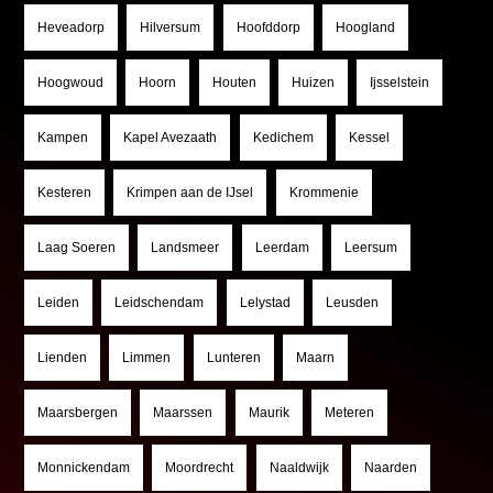
Heveadorp
Hilversum
Hoofddorp
Hoogland
Hoogwoud
Hoorn
Houten
Huizen
Ijsselstein
Kampen
Kapel Avezaath
Kedichem
Kessel
Kesteren
Krimpen aan de IJsel
Krommenie
Laag Soeren
Landsmeer
Leerdam
Leersum
Leiden
Leidschendam
Lelystad
Leusden
Lienden
Limmen
Lunteren
Maarn
Maarsbergen
Maarssen
Maurik
Meteren
Monnickendam
Moordrecht
Naaldwijk
Naarden