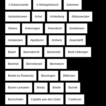
‘s Gravenzande
‘s Hertogenbosch
Aalsmeer
Aarlanderveen
Achel
Achterberg
Alblasserdam
Almere
Amerongen
Amersfoort
Amstelveen
Amsterdam
Apeldoorn
Arnhem
Assendelft
Baarn
Barendrecht
Barneveld
Beek Ubbergen
Bemmel
Bennebroek
Bennekom
Berkel en Rodenrijs
Beuningen
Bilthoven
Boven-Leeuwen
Breda
Brielle
Bunnik
Bunschoten
Capelle aan den IJssel
Castricum