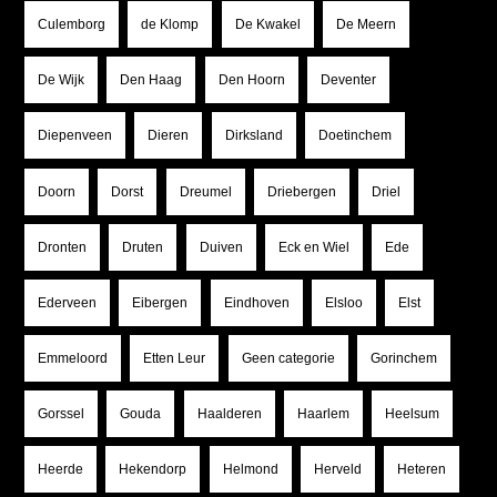
Culemborg
de Klomp
De Kwakel
De Meern
De Wijk
Den Haag
Den Hoorn
Deventer
Diepenveen
Dieren
Dirksland
Doetinchem
Doorn
Dorst
Dreumel
Driebergen
Driel
Dronten
Druten
Duiven
Eck en Wiel
Ede
Ederveen
Eibergen
Eindhoven
Elsloo
Elst
Emmeloord
Etten Leur
Geen categorie
Gorinchem
Gorssel
Gouda
Haalderen
Haarlem
Heelsum
Heerde
Hekendorp
Helmond
Herveld
Heteren