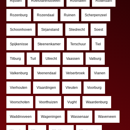
Rijssen
Roelofarendsveen
Rosmalen
Rotterdam
Rozenburg
Rozendaal
Ruinen
Scherpenzeel
Schoonhoven
Sirjansland
Sliedrecht
Soest
Spijkenisse
Steenenkamer
Terschuur
Tiel
Tilburg
Tuil
Utrecht
Vaassen
Valburg
Valkenburg
Veenendaal
Velserbroek
Vianen
Vierhouten
Vlaardingen
Vleuten
Voorburg
Voorschoten
Voorthuizen
Vught
Waardenburg
Waddinxveen
Wageningen
Wassenaar
Waverveen