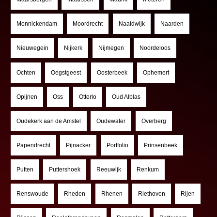
Monnickendam
Moordrecht
Naaldwijk
Naarden
Nieuwegein
Nijkerk
Nijmegen
Noordeloos
Ochten
Oegstgeest
Oosterbeek
Ophemert
Opijnen
Oss
Otterlo
Oud Alblas
Oudekerk aan de Amstel
Oudewater
Overberg
Papendrecht
Pijnacker
Portfolio
Prinsenbeek
Putten
Puttershoek
Reeuwijk
Renkum
Renswoude
Rheden
Rhenen
Riethoven
Rijen