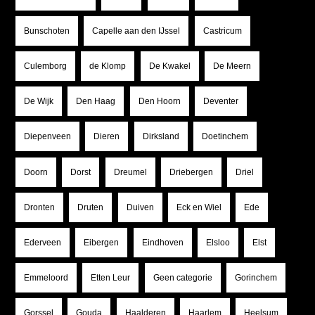
Bunschoten
Capelle aan den IJssel
Castricum
Culemborg
de Klomp
De Kwakel
De Meern
De Wijk
Den Haag
Den Hoorn
Deventer
Diepenveen
Dieren
Dirksland
Doetinchem
Doorn
Dorst
Dreumel
Driebergen
Driel
Dronten
Druten
Duiven
Eck en Wiel
Ede
Ederveen
Eibergen
Eindhoven
Elsloo
Elst
Emmeloord
Etten Leur
Geen categorie
Gorinchem
Gorssel
Gouda
Haalderen
Haarlem
Heelsum