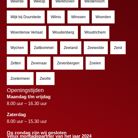
Weerde
Weesp
Werkhoven
Westervoort
Wijk bij Duurstede
Wilnis
Winssen
Woerden
Woerdense Verlaat
Woudenberg
Woudrichem
Wychen
Zaltbommel
Zeeland
Zeewolde
Zeist
Zetten
Zevenaar
Zevenbergen
Zoelen
Zoetermeer
Zwolle
Openingstijden
Maandag t/m vrijdag
8.00 uur – 16.30 uur
Zaterdag
8.00 uur – 15.30 uur
Op zondag zijn wij gesloten
Velux montagepartner van het jaar 2024