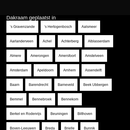
Dakraam geplaatst in
‘s Gravenzande
‘s Hertogenbosch
Aalsmeer
Aarlanderveen
Achel
Achterberg
Alblasserdam
Almere
Amerongen
Amersfoort
Amstelveen
Amsterdam
Apeldoorn
Arnhem
Assendelft
Baarn
Barendrecht
Barneveld
Beek Ubbergen
Bemmel
Bennebroek
Bennekom
Berkel en Rodenrijs
Beuningen
Bilthoven
Boven-Leeuwen
Breda
Brielle
Bunnik