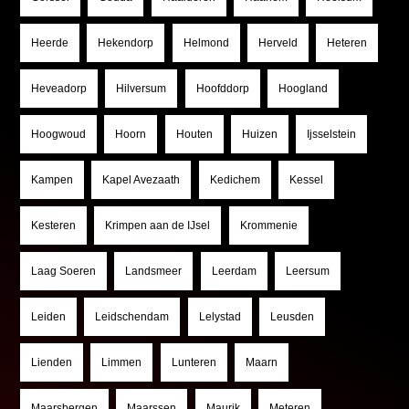
Heerde
Hekendorp
Helmond
Herveld
Heteren
Heveadorp
Hilversum
Hoofddorp
Hoogland
Hoogwoud
Hoorn
Houten
Huizen
Ijsselstein
Kampen
Kapel Avezaath
Kedichem
Kessel
Kesteren
Krimpen aan de IJsel
Krommenie
Laag Soeren
Landsmeer
Leerdam
Leersum
Leiden
Leidschendam
Lelystad
Leusden
Lienden
Limmen
Lunteren
Maarn
Maarsbergen
Maarssen
Maurik
Meteren