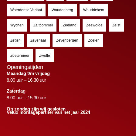
Woerdense Verlaat
Woudenberg
Woudrichem
Wychen
Zaltbommel
Zeeland
Zeewolde
Zeist
Zetten
Zevenaar
Zevenbergen
Zoelen
Zoetermeer
Zwolle
Openingstijden
Maandag t/m vrijdag
8.00 uur – 16.30 uur
Zaterdag
8.00 uur – 15.30 uur
Op zondag zijn wij gesloten
Velux montagepartner van het jaar 2024