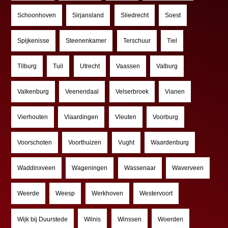
Schoonhoven
Sirjansland
Sliedrecht
Soest
Spijkenisse
Steenenkamer
Terschuur
Tiel
Tilburg
Tuil
Utrecht
Vaassen
Valburg
Valkenburg
Veenendaal
Velserbroek
Vianen
Vierhouten
Vlaardingen
Vleuten
Voorburg
Voorschoten
Voorthuizen
Vught
Waardenburg
Waddinxveen
Wageningen
Wassenaar
Waverveen
Weerde
Weesp
Werkhoven
Westervoort
Wijk bij Duurstede
Wilnis
Winssen
Woerden