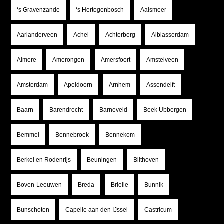
‘s Gravenzande
‘s Hertogenbosch
Aalsmeer
Aarlanderveen
Achel
Achterberg
Alblasserdam
Almere
Amerongen
Amersfoort
Amstelveen
Amsterdam
Apeldoorn
Arnhem
Assendelft
Baarn
Barendrecht
Barneveld
Beek Ubbergen
Bemmel
Bennebroek
Bennekom
Berkel en Rodenrijs
Beuningen
Bilthoven
Boven-Leeuwen
Breda
Brielle
Bunnik
Bunschoten
Capelle aan den IJssel
Castricum