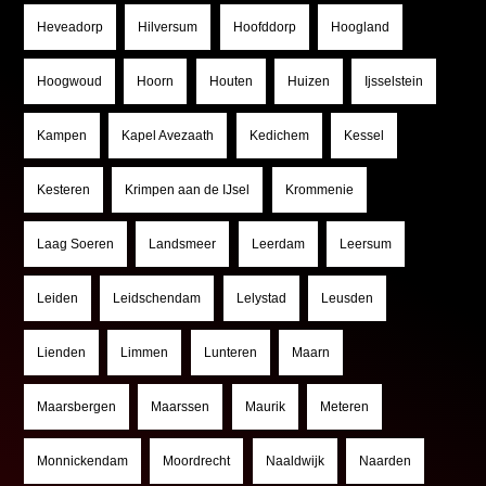
Heveadorp
Hilversum
Hoofddorp
Hoogland
Hoogwoud
Hoorn
Houten
Huizen
Ijsselstein
Kampen
Kapel Avezaath
Kedichem
Kessel
Kesteren
Krimpen aan de IJsel
Krommenie
Laag Soeren
Landsmeer
Leerdam
Leersum
Leiden
Leidschendam
Lelystad
Leusden
Lienden
Limmen
Lunteren
Maarn
Maarsbergen
Maarssen
Maurik
Meteren
Monnickendam
Moordrecht
Naaldwijk
Naarden