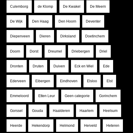
Culemborg
de Klomp
De Kwakel
De Meern
De Wijk
Den Haag
Den Hoorn
Deventer
Diepenveen
Dieren
Dirksland
Doetinchem
Doorn
Dorst
Dreumel
Driebergen
Driel
Dronten
Druten
Duiven
Eck en Wiel
Ede
Ederveen
Eibergen
Eindhoven
Elsloo
Elst
Emmeloord
Etten Leur
Geen categorie
Gorinchem
Gorssel
Gouda
Haalderen
Haarlem
Heelsum
Heerde
Hekendorp
Helmond
Herveld
Heteren