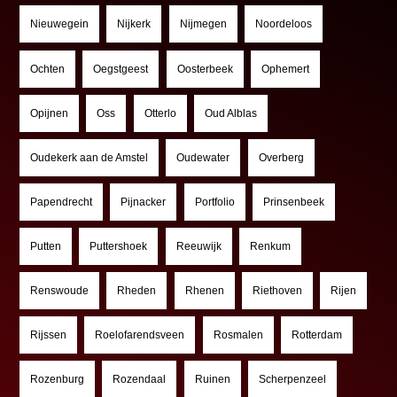
Nieuwegein
Nijkerk
Nijmegen
Noordeloos
Ochten
Oegstgeest
Oosterbeek
Ophemert
Opijnen
Oss
Otterlo
Oud Alblas
Oudekerk aan de Amstel
Oudewater
Overberg
Papendrecht
Pijnacker
Portfolio
Prinsenbeek
Putten
Puttershoek
Reeuwijk
Renkum
Renswoude
Rheden
Rhenen
Riethoven
Rijen
Rijssen
Roelofarendsveen
Rosmalen
Rotterdam
Rozenburg
Rozendaal
Ruinen
Scherpenzeel